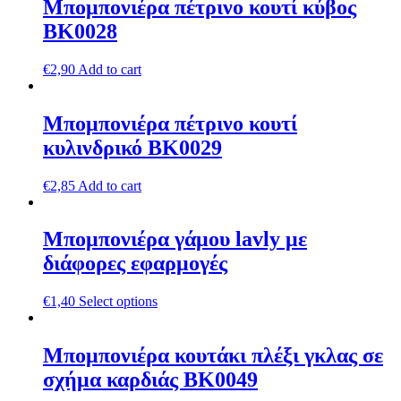
Μπομπονιέρα πέτρινο κουτί κύβος
ΒΚ0028
€
2,90
Add to cart
Μπομπονιέρα πέτρινο κουτί
κυλινδρικό ΒΚ0029
€
2,85
Add to cart
Μπομπονιέρα γάμου lavly με
διάφορες εφαρμογές
€
1,40
Select options
Μπομπονιέρα κουτάκι πλέξι γκλας σε
σχήμα καρδιάς ΒΚ0049