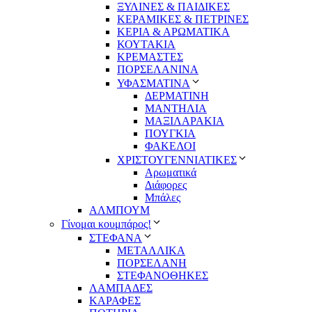
ΞΥΛΙΝΕΣ & ΠΑΙΔΙΚΕΣ
ΚΕΡΑΜΙΚΕΣ & ΠΕΤΡΙΝΕΣ
ΚΕΡΙΑ & ΑΡΩΜΑΤΙΚΑ
ΚΟΥΤΑΚΙΑ
ΚΡΕΜΑΣΤΕΣ
ΠΟΡΣΕΛΑΝΙΝΑ
ΥΦΑΣΜΑΤΙΝA
ΔΕΡΜΑΤΙΝΗ
ΜΑΝΤΗΛΙΑ
ΜΑΞΙΛΑΡΑΚΙΑ
ΠΟΥΓΚΙΑ
ΦΑΚΕΛΟΙ
ΧΡΙΣΤΟΥΓΕΝΝΙΑΤΙΚΕΣ
Αρωματικά
Διάφορες
Μπάλες
ΑΛΜΠΟΥΜ
Γίνομαι κουμπάρος!
ΣΤΕΦΑΝΑ
ΜΕΤΑΛΛΙΚΑ
ΠΟΡΣΕΛΑΝΗ
ΣΤΕΦΑΝΟΘΗΚΕΣ
ΛΑΜΠΑΔΕΣ
ΚΑΡΑΦΕΣ