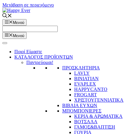
Μετάβαση σε περιεχόμενο
Μενού
Μενού
Ποιοί Είμαστε
ΚΑΤΑΛΟΓΟΣ ΠΡΟΪΟΝΤΩΝ
Παντρεύομαι!
ΠΡΟΣΚΛΗΤΗΡΙΑ
LAVLY
BINIATIAN
EVAPLEX
HAPPYCANTO
FROGART
ΧΡΙΣΤΟΥΓΕΝΝΙΑΤΙΚΑ
ΒΙΒΛΙΑ ΕΥΧΩΝ
ΜΠΟΜΠΟΝΙΕΡΕΣ
ΚΕΡΙΑ & ΑΡΩΜΑΤΙΚΑ
ΒΟΤΣΑΛΑ
ΓΑΜΟΣ&ΒΑΠΤΙΣΗ
ΓΟΥΡΙΑ