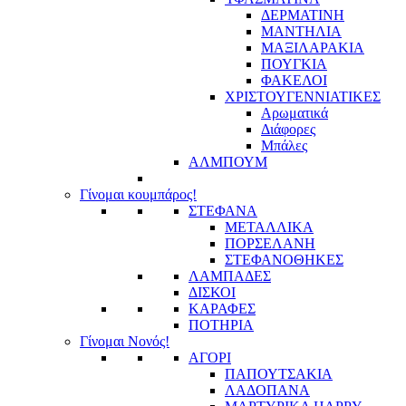
ΔΕΡΜΑΤΙΝΗ
ΜΑΝΤΗΛΙΑ
ΜΑΞΙΛΑΡΑΚΙΑ
ΠΟΥΓΚΙΑ
ΦΑΚΕΛΟΙ
ΧΡΙΣΤΟΥΓΕΝΝΙΑΤΙΚΕΣ
Αρωματικά
Διάφορες
Μπάλες
ΑΛΜΠΟΥΜ
Γίνομαι κουμπάρος!
ΣΤΕΦΑΝΑ
ΜΕΤΑΛΛΙΚΑ
ΠΟΡΣΕΛΑΝΗ
ΣΤΕΦΑΝΟΘΗΚΕΣ
ΛΑΜΠΑΔΕΣ
ΔΙΣΚΟΙ
ΚΑΡΑΦΕΣ
ΠΟΤΗΡΙΑ
Γίνομαι Νονός!
ΑΓΟΡΙ
ΠΑΠΟΥΤΣΑΚΙΑ
ΛΑΔΟΠΑΝΑ