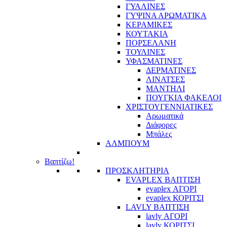
ΓΥΑΛΙΝΕΣ
ΓΥΨΙΝΑ ΑΡΩΜΑΤΙΚΑ
ΚΕΡΑΜΙΚΕΣ
ΚΟΥΤΑΚΙΑ
ΠΟΡΣΕΛΑΝΗ
ΤΟΥΛΙΝΕΣ
ΥΦΑΣΜΑΤΙΝΕΣ
ΔΕΡΜΑΤΙΝΕΣ
ΛΙΝΑΤΣΕΣ
ΜΑΝΤΗΛΙ
ΠΟΥΓΚΙΑ ΦΑΚΕΛΟΙ
ΧΡΙΣΤΟΥΓΕΝΝΙΑΤΙΚΕΣ
Αρωματικά
Διάφορες
Μπάλες
ΑΛΜΠΟΥΜ
Βαπτίζω!
ΠΡΟΣΚΛΗΤΗΡΙΑ
EVAPLEX ΒΑΠΤΙΣΗ
evaplex ΑΓΟΡΙ
evaplex ΚΟΡΙΤΣΙ
LAVLY ΒΑΠΤΙΣΗ
lavly ΑΓΟΡΙ
lavly ΚΟΡΙΤΣΙ