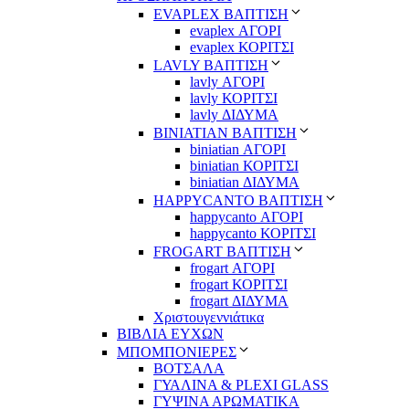
EVAPLEX ΒΑΠΤΙΣΗ
evaplex ΑΓΟΡΙ
evaplex ΚΟΡΙΤΣΙ
LAVLY ΒΑΠΤΙΣΗ
lavly ΑΓΟΡΙ
lavly ΚΟΡΙΤΣΙ
lavly ΔΙΔΥΜΑ
ΒΙΝΙΑΤΙΑΝ ΒΑΠΤΙΣΗ
biniatian ΑΓΟΡΙ
biniatian ΚΟΡΙΤΣΙ
biniatian ΔΙΔΥΜΑ
HAPPYCANTO ΒΑΠΤΙΣΗ
happycanto ΑΓΟΡΙ
happycanto ΚΟΡΙΤΣΙ
FROGART ΒΑΠΤΙΣΗ
frogart ΑΓΟΡΙ
frogart ΚΟΡΙΤΣΙ
frogart ΔΙΔΥΜΑ
Χριστουγεννιάτικα
ΒΙΒΛΙΑ ΕΥΧΩΝ
ΜΠΟΜΠΟΝΙΕΡΕΣ
ΒΟΤΣΑΛΑ
ΓΥΑΛΙΝΑ & PLEXI GLASS
ΓΥΨΙΝΑ ΑΡΩΜΑΤΙΚΑ