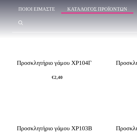
Μετάβαση
ΠΟΙΟΊ ΕΊΜΑΣΤΕ
ΚΑΤΑΛΟΓΟΣ ΠΡΟΪΟΝΤΩΝ
σε
περιεχόμενο
Προσκλητήριο γάμου ΧΡ104Γ
Προσκλη
€
2,40
Προσκλητήριο γάμου ΧΡ103Β
Προσκλη