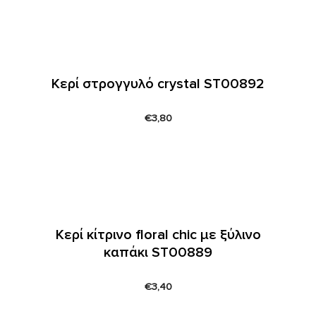
Κερί στρογγυλό crystal ST00892
€
3,80
Κερί κίτρινο floral chic με ξύλινο
καπάκι ST00889
€
3,40