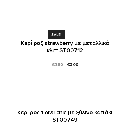
price
price
was:
is:
€3,80.
€3,00.
SALE!
Κερί ροζ strawberry με μεταλλικό
κλιπ ST00712
Original
Current
€
3,80
€
3,00
price
price
was:
is:
€3,80.
€3,00.
Κερί ροζ floral chic με ξύλινο καπάκι
ST00749