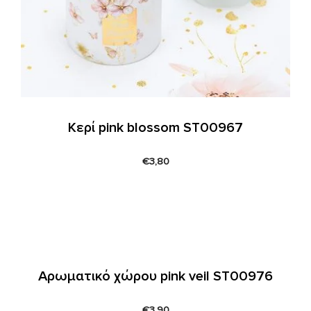
Κερί pink blossom ST00967
€
3,80
Αρωματικό χώρου pink veil ST00976
€
3,90