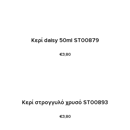
Κερί daisy 50ml ST00879
€
3,80
Κερί στρογγυλό χρυσό ST00893
€
3,80