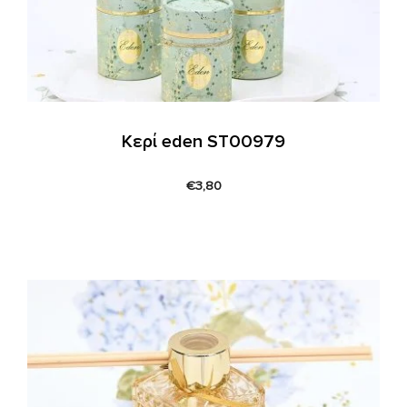
Κερί eden ST00979
€
3,80