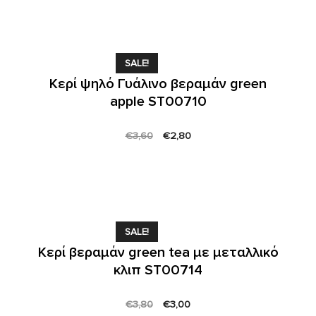
€4,00.
€2,80.
SALE!
Κερί ψηλό Γυάλινο βεραμάν green
apple ST00710
Original
Current
€
3,60
€
2,80
price
price
was:
is:
€3,60.
€2,80.
SALE!
Κερί βεραμάν green tea με μεταλλικό
κλιπ ST00714
Original
Current
€
3,80
€
3,00