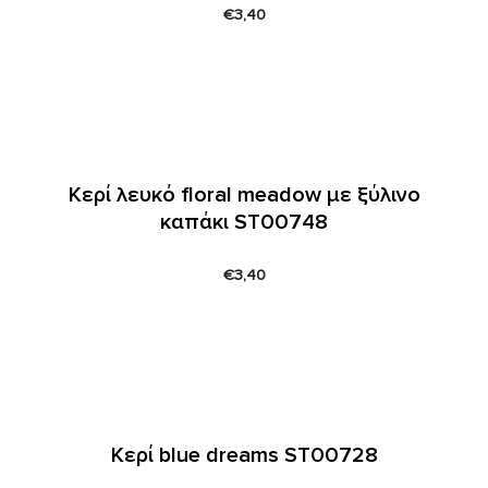
€
3,40
Κερί λευκό floral meadow με ξύλινο
καπάκι ST00748
€
3,40
Κερί blue dreams ST00728