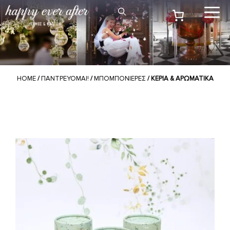
Μετάβαση
Me
σε
περιεχόμενο
HOME
/
ΠΑΝΤΡΕΥΟΜΑΙ!
/
ΜΠΟΜΠΟΝΙΕΡΕΣ
/ ΚΕΡΙΑ & ΑΡΩΜΑΤΙΚΑ