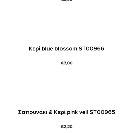
Κερί blue blossom ST00966
€
3,80
Σαπουνάκι & Κερί pink veil ST00965
€
2,20