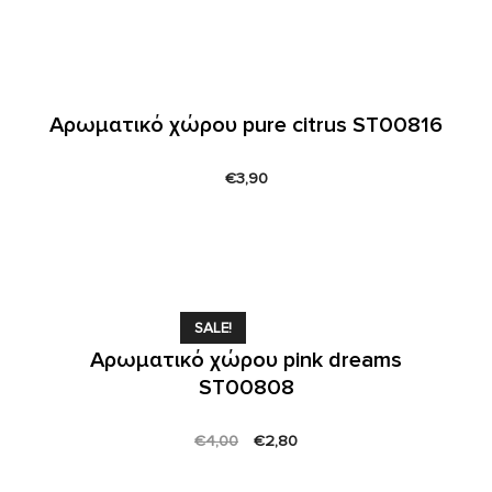
Αρωματικό χώρου pure citrus ST00816
€
3,90
SALE!
Αρωματικό χώρου pink dreams
ST00808
Original
Current
€
4,00
€
2,80
price
price
was:
is: