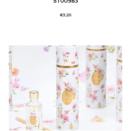
ST00983
€
3,20