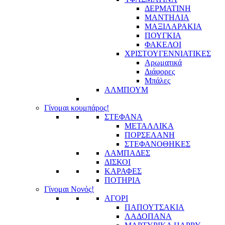
ΔΕΡΜΑΤΙΝΗ
ΜΑΝΤΗΛΙΑ
ΜΑΞΙΛΑΡΑΚΙΑ
ΠΟΥΓΚΙΑ
ΦΑΚΕΛΟΙ
ΧΡΙΣΤΟΥΓΕΝΝΙΑΤΙΚΕΣ
Αρωματικά
Διάφορες
Μπάλες
ΑΛΜΠΟΥΜ
Γίνομαι κουμπάρος!
ΣΤΕΦΑΝΑ
ΜΕΤΑΛΛΙΚΑ
ΠΟΡΣΕΛΑΝΗ
ΣΤΕΦΑΝΟΘΗΚΕΣ
ΛΑΜΠΑΔΕΣ
ΔΙΣΚΟΙ
ΚΑΡΑΦΕΣ
ΠΟΤΗΡΙΑ
Γίνομαι Νονός!
ΑΓΟΡΙ
ΠΑΠΟΥΤΣΑΚΙΑ
ΛΑΔΟΠΑΝΑ