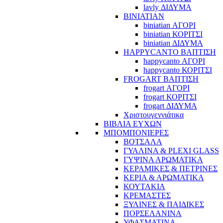
lavly ΔΙΔΥΜΑ
BINIATIAN
biniatian ΑΓΟΡΙ
biniatian ΚΟΡΙΤΣΙ
biniatian ΔΙΔΥΜΑ
HAPPYCANTO ΒΑΠΤΙΣΗ
happycanto ΑΓΟΡΙ
happycanto ΚΟΡΙΤΣΙ
FROGART ΒΑΠΤΙΣΗ
frogart ΑΓΟΡΙ
frogart ΚΟΡΙΤΣΙ
frogart ΔΙΔΥΜΑ
Χριστουγεννιάτικα
ΒΙΒΛΙΑ ΕΥΧΩΝ
ΜΠΟΜΠΟΝΙΕΡΕΣ
ΒΟΤΣΑΛΑ
ΓΥΑΛΙΝΑ & PLEXI GLASS
ΓΥΨΙΝΑ ΑΡΩΜΑΤΙΚΑ
ΚΕΡΑΜΙΚΕΣ & ΠΕΤΡΙΝΕΣ
ΚΕΡΙΑ & ΑΡΩΜΑΤΙΚΑ
ΚΟΥΤΑΚΙΑ
ΚΡΕΜΑΣΤΕΣ
ΞΥΛΙΝΕΣ & ΠΑΙΔΙΚΕΣ
ΠΟΡΣΕΛΑΝΙΝΑ
ΥΦΑΣΜΑΤΙΝA