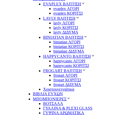
EVAPLEX ΒΑΠΤΙΣΗ
evaplex ΑΓΟΡΙ
evaplex ΚΟΡΙΤΣΙ
LAVLY ΒΑΠΤΙΣΗ
lavly ΑΓΟΡΙ
lavly ΚΟΡΙΤΣΙ
lavly ΔΙΔΥΜΑ
ΒΙΝΙΑΤΙΑΝ ΒΑΠΤΙΣΗ
biniatian ΑΓΟΡΙ
biniatian ΚΟΡΙΤΣΙ
biniatian ΔΙΔΥΜΑ
HAPPYCANTO ΒΑΠΤΙΣΗ
happycanto ΑΓΟΡΙ
happycanto ΚΟΡΙΤΣΙ
FROGART ΒΑΠΤΙΣΗ
frogart ΑΓΟΡΙ
frogart ΚΟΡΙΤΣΙ
frogart ΔΙΔΥΜΑ
Χριστουγεννιάτικα
ΒΙΒΛΙΑ ΕΥΧΩΝ
ΜΠΟΜΠΟΝΙΕΡΕΣ
ΒΟΤΣΑΛΑ
ΓΥΑΛΙΝΑ & PLEXI GLASS
ΓΥΨΙΝΑ ΑΡΩΜΑΤΙΚΑ