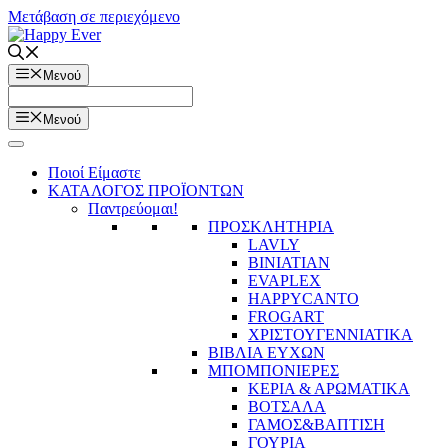
Μετάβαση σε περιεχόμενο
Μενού
Μενού
Ποιοί Είμαστε
ΚΑΤΑΛΟΓΟΣ ΠΡΟΪΟΝΤΩΝ
Παντρεύομαι!
ΠΡΟΣΚΛΗΤΗΡΙΑ
LAVLY
BINIATIAN
EVAPLEX
HAPPYCANTO
FROGART
ΧΡΙΣΤΟΥΓΕΝΝΙΑΤΙΚΑ
ΒΙΒΛΙΑ ΕΥΧΩΝ
ΜΠΟΜΠΟΝΙΕΡΕΣ
ΚΕΡΙΑ & ΑΡΩΜΑΤΙΚΑ
ΒΟΤΣΑΛΑ
ΓΑΜΟΣ&ΒΑΠΤΙΣΗ
ΓΟΥΡΙΑ