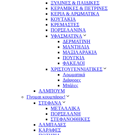
ΞΥΛΙΝΕΣ & ΠΑΙΔΙΚΕΣ
ΚΕΡΑΜΙΚΕΣ & ΠΕΤΡΙΝΕΣ
ΚΕΡΙΑ & ΑΡΩΜΑΤΙΚΑ
ΚΟΥΤΑΚΙΑ
ΚΡΕΜΑΣΤΕΣ
ΠΟΡΣΕΛΑΝΙΝΑ
ΥΦΑΣΜΑΤΙΝA
ΔΕΡΜΑΤΙΝΗ
ΜΑΝΤΗΛΙΑ
ΜΑΞΙΛΑΡΑΚΙΑ
ΠΟΥΓΚΙΑ
ΦΑΚΕΛΟΙ
ΧΡΙΣΤΟΥΓΕΝΝΙΑΤΙΚΕΣ
Αρωματικά
Διάφορες
Μπάλες
ΑΛΜΠΟΥΜ
Γίνομαι κουμπάρος!
ΣΤΕΦΑΝΑ
ΜΕΤΑΛΛΙΚΑ
ΠΟΡΣΕΛΑΝΗ
ΣΤΕΦΑΝΟΘΗΚΕΣ
ΛΑΜΠΑΔΕΣ
ΚΑΡΑΦΕΣ