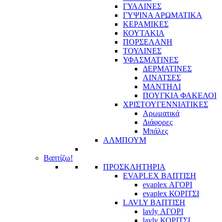
ΓΥΑΛΙΝΕΣ
ΓΥΨΙΝΑ ΑΡΩΜΑΤΙΚΑ
ΚΕΡΑΜΙΚΕΣ
ΚΟΥΤΑΚΙΑ
ΠΟΡΣΕΛΑΝΗ
ΤΟΥΛΙΝΕΣ
ΥΦΑΣΜΑΤΙΝΕΣ
ΔΕΡΜΑΤΙΝΕΣ
ΛΙΝΑΤΣΕΣ
ΜΑΝΤΗΛΙ
ΠΟΥΓΚΙΑ ΦΑΚΕΛΟΙ
ΧΡΙΣΤΟΥΓΕΝΝΙΑΤΙΚΕΣ
Αρωματικά
Διάφορες
Μπάλες
ΑΛΜΠΟΥΜ
Βαπτίζω!
ΠΡΟΣΚΛΗΤΗΡΙΑ
EVAPLEX ΒΑΠΤΙΣΗ
evaplex ΑΓΟΡΙ
evaplex ΚΟΡΙΤΣΙ
LAVLY ΒΑΠΤΙΣΗ
lavly ΑΓΟΡΙ
lavly ΚΟΡΙΤΣΙ