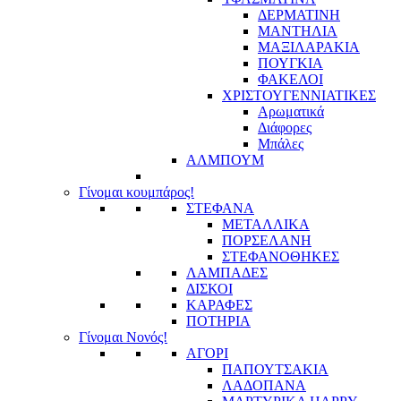
ΔΕΡΜΑΤΙΝΗ
ΜΑΝΤΗΛΙΑ
ΜΑΞΙΛΑΡΑΚΙΑ
ΠΟΥΓΚΙΑ
ΦΑΚΕΛΟΙ
ΧΡΙΣΤΟΥΓΕΝΝΙΑΤΙΚΕΣ
Αρωματικά
Διάφορες
Μπάλες
ΑΛΜΠΟΥΜ
Γίνομαι κουμπάρος!
ΣΤΕΦΑΝΑ
ΜΕΤΑΛΛΙΚΑ
ΠΟΡΣΕΛΑΝΗ
ΣΤΕΦΑΝΟΘΗΚΕΣ
ΛΑΜΠΑΔΕΣ
ΔΙΣΚΟΙ
ΚΑΡΑΦΕΣ
ΠΟΤΗΡΙΑ
Γίνομαι Νονός!
ΑΓΟΡΙ
ΠΑΠΟΥΤΣΑΚΙΑ
ΛΑΔΟΠΑΝΑ