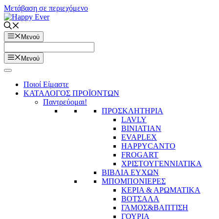
Μετάβαση σε περιεχόμενο
Μενού
Μενού
Ποιοί Είμαστε
ΚΑΤΑΛΟΓΟΣ ΠΡΟΪΟΝΤΩΝ
Παντρεύομαι!
ΠΡΟΣΚΛΗΤΗΡΙΑ
LAVLY
BINIATIAN
EVAPLEX
HAPPYCANTO
FROGART
ΧΡΙΣΤΟΥΓΕΝΝΙΑΤΙΚΑ
ΒΙΒΛΙΑ ΕΥΧΩΝ
ΜΠΟΜΠΟΝΙΕΡΕΣ
ΚΕΡΙΑ & ΑΡΩΜΑΤΙΚΑ
ΒΟΤΣΑΛΑ
ΓΑΜΟΣ&ΒΑΠΤΙΣΗ
ΓΟΥΡΙΑ