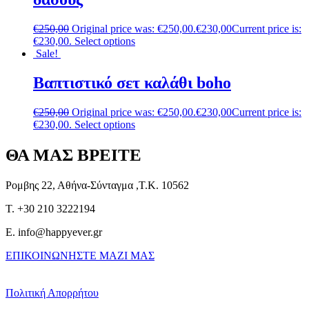
€
250,00
Original price was: €250,00.
€
230,00
Current price is:
€230,00.
Select options
Sale!
Βαπτιστικό σετ καλάθι boho
€
250,00
Original price was: €250,00.
€
230,00
Current price is:
€230,00.
Select options
ΘΑ ΜΑΣ ΒΡΕΙΤΕ
Ρομβης 22, Αθήνα-Σύνταγμα ,Τ.Κ. 10562
T. +30 210 3222194
E. info@happyever.gr
ΕΠΙΚΟΙΝΩΝΗΣΤΕ ΜΑΖΙ ΜΑΣ
Πολιτική Απορρήτου