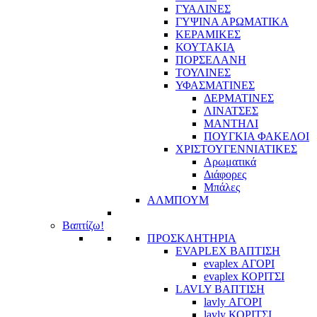
ΓΥΑΛΙΝΕΣ
ΓΥΨΙΝΑ ΑΡΩΜΑΤΙΚΑ
ΚΕΡΑΜΙΚΕΣ
ΚΟΥΤΑΚΙΑ
ΠΟΡΣΕΛΑΝΗ
ΤΟΥΛΙΝΕΣ
ΥΦΑΣΜΑΤΙΝΕΣ
ΔΕΡΜΑΤΙΝΕΣ
ΛΙΝΑΤΣΕΣ
ΜΑΝΤΗΛΙ
ΠΟΥΓΚΙΑ ΦΑΚΕΛΟΙ
ΧΡΙΣΤΟΥΓΕΝΝΙΑΤΙΚΕΣ
Αρωματικά
Διάφορες
Μπάλες
ΑΛΜΠΟΥΜ
Βαπτίζω!
ΠΡΟΣΚΛΗΤΗΡΙΑ
EVAPLEX ΒΑΠΤΙΣΗ
evaplex ΑΓΟΡΙ
evaplex ΚΟΡΙΤΣΙ
LAVLY ΒΑΠΤΙΣΗ
lavly ΑΓΟΡΙ
lavly ΚΟΡΙΤΣΙ