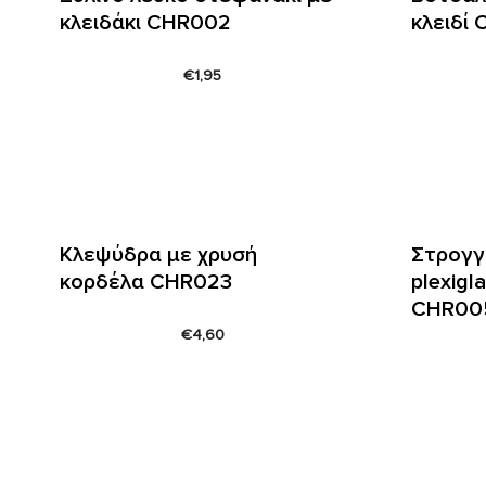
κλειδάκι CHR002
κλειδί
€
1,95
Κλεψύδρα με χρυσή
Στρογγ
κορδέλα CHR023
plexigl
CHR00
€
4,60