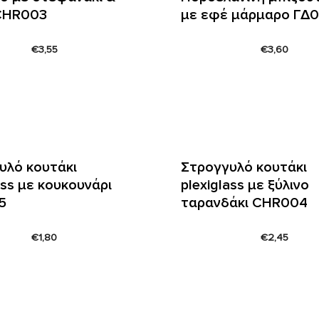
 CHR003
με εφέ μάρμαρο ΓΔ
€
3,55
€
3,60
υλό κουτάκι
Στρογγυλό κουτάκι
ass με κουκουνάρι
plexiglass με ξύλινο
5
ταρανδάκι CHR004
€
1,80
€
2,45