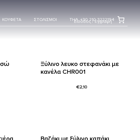
ΚΟΥΦΕΤΑ
ΣΤΟΛΙΣΜΟΙ
ΤΗΛ. +30 210 3222194
Είσοδος / Εγγραφή
εσώ
Ξύλινο λευκο στεφανάκι με
κανέλα CHR001
€
2,10
τιέρα
Βαζάκι με ξύλινο καπάκι