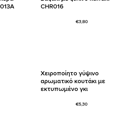
0013Α
CHR016
€
3,80
Χειροποίητο γύψινο
αρωματικό κουτάκι με
εκτυπωμένο γκι
€
5,30