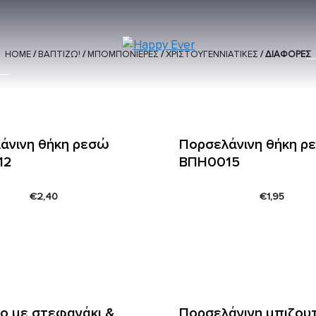
HOME
/
ΒΑΠΤΙΖΩ!
/
ΜΠΟΜΠΟΝΙΕΡΕΣ
/
ΧΡΙΣΤΟΥΓΕΝΝΙΑΤΙΚΕΣ
/ ΔΙΆΦΟΡΕΣ
άνινη θήκη ρεσώ
Πορσελάνινη θήκη ρ
12
ΒΠH0015
€
2,40
€
1,95
ο με στεφανάκι &
Πορσελάνινη μπιζου