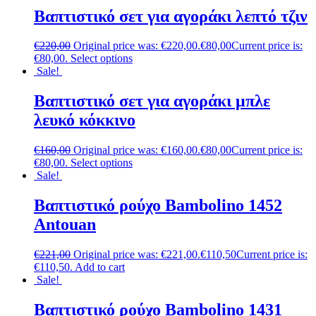
Βαπτιστικό σετ για αγοράκι λεπτό τζιν
€
220,00
Original price was: €220,00.
€
80,00
Current price is:
€80,00.
Select options
Sale!
Βαπτιστικό σετ για αγοράκι μπλε
λευκό κόκκινο
€
160,00
Original price was: €160,00.
€
80,00
Current price is:
€80,00.
Select options
Sale!
Βαπτιστικό ρούχο Bambolino 1452
Antouan
€
221,00
Original price was: €221,00.
€
110,50
Current price is:
€110,50.
Add to cart
Sale!
Βαπτιστικό ρούχο Bambolino 1431