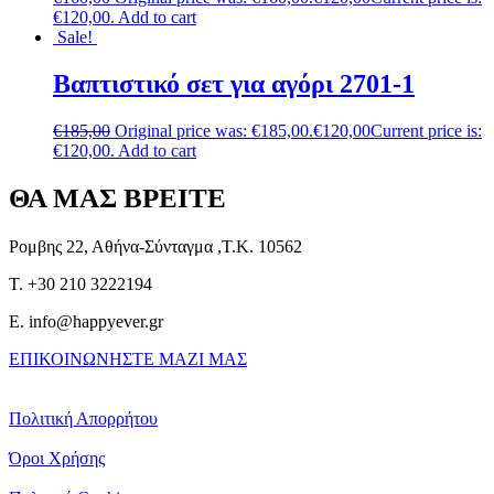
€120,00.
Add to cart
Sale!
Βαπτιστικό σετ για αγόρι 2701-1
€
185,00
Original price was: €185,00.
€
120,00
Current price is:
€120,00.
Add to cart
ΘΑ ΜΑΣ ΒΡΕΙΤΕ
Ρομβης 22, Αθήνα-Σύνταγμα ,Τ.Κ. 10562
T. +30 210 3222194
E. info@happyever.gr
ΕΠΙΚΟΙΝΩΝΗΣΤΕ ΜΑΖΙ ΜΑΣ
Πολιτική Απορρήτου
Όροι Χρήσης