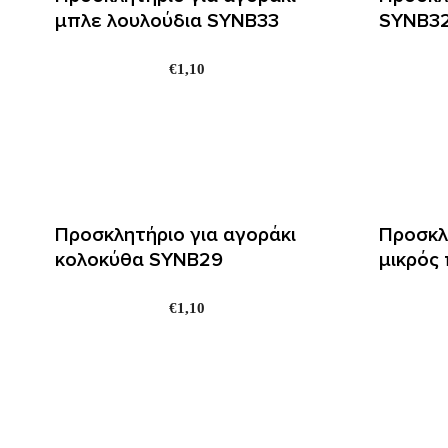
μπλε λουλούδια SYNΒ33
SYNΒ3
€
1,10
Προσκλητήριο για αγοράκι
Προσκλ
κολοκύθα SYNΒ29
μικρός
€
1,10