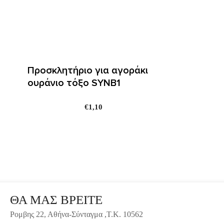
Προσκλητήριο για αγοράκι
oυράνιο τόξο SYNΒ1
€
1,10
ΘΑ ΜΑΣ ΒΡΕΙΤΕ
Ρομβης 22, Αθήνα-Σύνταγμα ,Τ.Κ. 10562