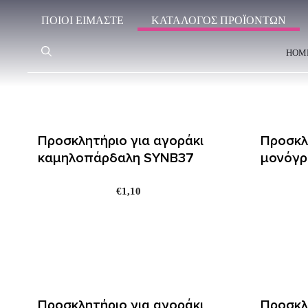
Μετάβαση
ΠΟΙΟΊ ΕΊΜΑΣΤΕ
ΚΑΤΑΛΟΓΟΣ ΠΡΟΪΟΝΤΩΝ
σε
περιεχόμενο
HOM
Προσκλητήριο για αγοράκι
Προσκλ
καμηλοπάρδαλη SYNΒ37
μονόγρ
€
1,10
Προσκλητήριο για αγοράκι
Προσκλ