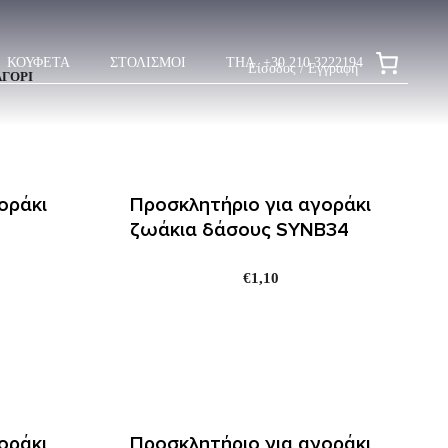
ΚΟΥΦΕΤΑ
ΣΤΟΛΙΣΜΟΙ
ΤΗΛ. +30 210 3222194
Είσοδος / Εγγραφή
ΑΓΟΡΙ
οράκι
Προσκλητήριο για αγοράκι
ζωάκια δάσους SYNΒ34
€
1,10
οράκι
Προσκλητήριο για αγοράκι