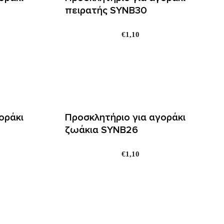
πειρατής SYNΒ30
€
1,10
οράκι
Προσκλητήριο για αγοράκι
ζωάκια SYNΒ26
€
1,10