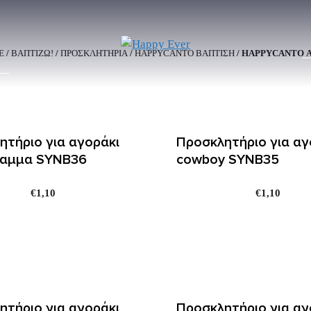
E
/
ΒΑΠΤΙΖΩ!
/
ΠΡΟΣΚΛΗΤΗΡΙΑ
/
HAPPYCANTO ΒΑΠΤΙΣΗ
/ HAPPYCANTO 
ητήριο για αγοράκι
Προσκλητήριο για αγ
αμμα SYNΒ36
cowboy SYNΒ35
€
1,10
€
1,10
ητήριο για αγοράκι
Προσκλητήριο για αγ