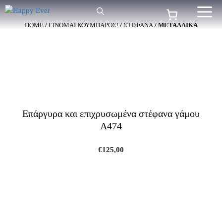
Μετάβαση
Me
σε
HOME
/
ΓΙΝΟΜΑΙ ΚΟΥΜΠΑΡΟΣ!
/
ΣΤΕΦΑΝΑ
/ ΜΕΤΑΛΛΙΚΑ
περιεχόμενο
Επάργυρα και επιχρυσωμένα στέφανα γάμου
A474
€
125,00