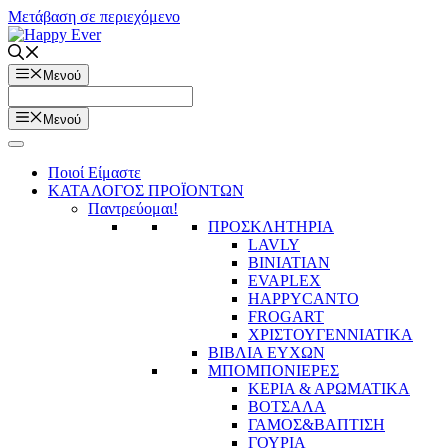
Μετάβαση σε περιεχόμενο
Μενού
Μενού
Ποιοί Είμαστε
ΚΑΤΑΛΟΓΟΣ ΠΡΟΪΟΝΤΩΝ
Παντρεύομαι!
ΠΡΟΣΚΛΗΤΗΡΙΑ
LAVLY
BINIATIAN
EVAPLEX
HAPPYCANTO
FROGART
ΧΡΙΣΤΟΥΓΕΝΝΙΑΤΙΚΑ
ΒΙΒΛΙΑ ΕΥΧΩΝ
ΜΠΟΜΠΟΝΙΕΡΕΣ
ΚΕΡΙΑ & ΑΡΩΜΑΤΙΚΑ
ΒΟΤΣΑΛΑ
ΓΑΜΟΣ&ΒΑΠΤΙΣΗ
ΓΟΥΡΙΑ