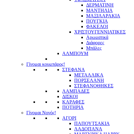
ΔΕΡΜΑΤΙΝΗ
ΜΑΝΤΗΛΙΑ
ΜΑΞΙΛΑΡΑΚΙΑ
ΠΟΥΓΚΙΑ
ΦΑΚΕΛΟΙ
ΧΡΙΣΤΟΥΓΕΝΝΙΑΤΙΚΕΣ
Αρωματικά
Διάφορες
Μπάλες
ΑΛΜΠΟΥΜ
Γίνομαι κουμπάρος!
ΣΤΕΦΑΝΑ
ΜΕΤΑΛΛΙΚΑ
ΠΟΡΣΕΛΑΝΗ
ΣΤΕΦΑΝΟΘΗΚΕΣ
ΛΑΜΠΑΔΕΣ
ΔΙΣΚΟΙ
ΚΑΡΑΦΕΣ
ΠΟΤΗΡΙΑ
Γίνομαι Νονός!
ΑΓΟΡΙ
ΠΑΠΟΥΤΣΑΚΙΑ
ΛΑΔΟΠΑΝΑ