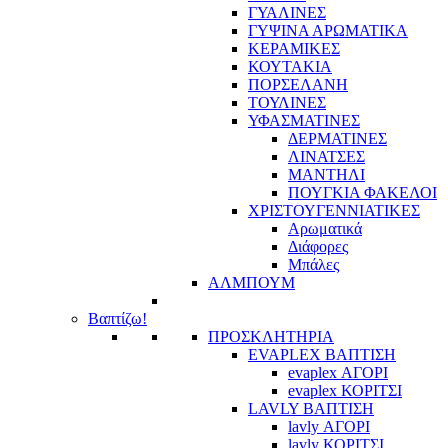
ΓΥΑΛΙΝΕΣ
ΓΥΨΙΝΑ ΑΡΩΜΑΤΙΚΑ
ΚΕΡΑΜΙΚΕΣ
ΚΟΥΤΑΚΙΑ
ΠΟΡΣΕΛΑΝΗ
ΤΟΥΛΙΝΕΣ
ΥΦΑΣΜΑΤΙΝΕΣ
ΔΕΡΜΑΤΙΝΕΣ
ΛΙΝΑΤΣΕΣ
ΜΑΝΤΗΛΙ
ΠΟΥΓΚΙΑ ΦΑΚΕΛΟΙ
ΧΡΙΣΤΟΥΓΕΝΝΙΑΤΙΚΕΣ
Αρωματικά
Διάφορες
Μπάλες
ΑΛΜΠΟΥΜ
Βαπτίζω!
ΠΡΟΣΚΛΗΤΗΡΙΑ
EVAPLEX ΒΑΠΤΙΣΗ
evaplex ΑΓΟΡΙ
evaplex ΚΟΡΙΤΣΙ
LAVLY ΒΑΠΤΙΣΗ
lavly ΑΓΟΡΙ
lavly ΚΟΡΙΤΣΙ