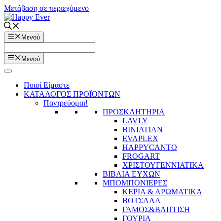
Μετάβαση σε περιεχόμενο
Μενού
Μενού
Ποιοί Είμαστε
ΚΑΤΑΛΟΓΟΣ ΠΡΟΪΟΝΤΩΝ
Παντρεύομαι!
ΠΡΟΣΚΛΗΤΗΡΙΑ
LAVLY
BINIATIAN
EVAPLEX
HAPPYCANTO
FROGART
ΧΡΙΣΤΟΥΓΕΝΝΙΑΤΙΚΑ
ΒΙΒΛΙΑ ΕΥΧΩΝ
ΜΠΟΜΠΟΝΙΕΡΕΣ
ΚΕΡΙΑ & ΑΡΩΜΑΤΙΚΑ
ΒΟΤΣΑΛΑ
ΓΑΜΟΣ&ΒΑΠΤΙΣΗ
ΓΟΥΡΙΑ