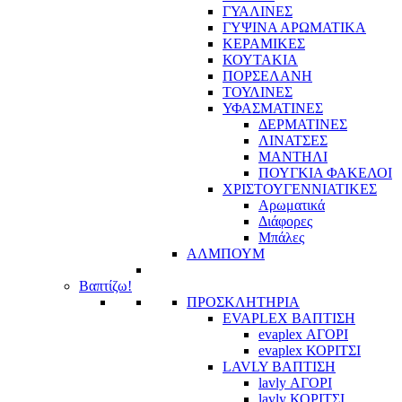
ΓΥΑΛΙΝΕΣ
ΓΥΨΙΝΑ ΑΡΩΜΑΤΙΚΑ
ΚΕΡΑΜΙΚΕΣ
ΚΟΥΤΑΚΙΑ
ΠΟΡΣΕΛΑΝΗ
ΤΟΥΛΙΝΕΣ
ΥΦΑΣΜΑΤΙΝΕΣ
ΔΕΡΜΑΤΙΝΕΣ
ΛΙΝΑΤΣΕΣ
ΜΑΝΤΗΛΙ
ΠΟΥΓΚΙΑ ΦΑΚΕΛΟΙ
ΧΡΙΣΤΟΥΓΕΝΝΙΑΤΙΚΕΣ
Αρωματικά
Διάφορες
Μπάλες
ΑΛΜΠΟΥΜ
Βαπτίζω!
ΠΡΟΣΚΛΗΤΗΡΙΑ
EVAPLEX ΒΑΠΤΙΣΗ
evaplex ΑΓΟΡΙ
evaplex ΚΟΡΙΤΣΙ
LAVLY ΒΑΠΤΙΣΗ
lavly ΑΓΟΡΙ
lavly ΚΟΡΙΤΣΙ