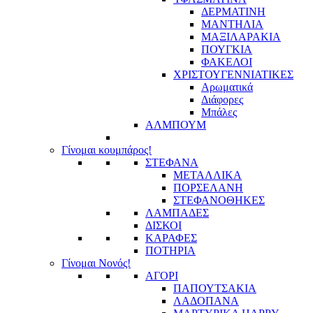
ΔΕΡΜΑΤΙΝΗ
ΜΑΝΤΗΛΙΑ
ΜΑΞΙΛΑΡΑΚΙΑ
ΠΟΥΓΚΙΑ
ΦΑΚΕΛΟΙ
ΧΡΙΣΤΟΥΓΕΝΝΙΑΤΙΚΕΣ
Αρωματικά
Διάφορες
Μπάλες
ΑΛΜΠΟΥΜ
Γίνομαι κουμπάρος!
ΣΤΕΦΑΝΑ
ΜΕΤΑΛΛΙΚΑ
ΠΟΡΣΕΛΑΝΗ
ΣΤΕΦΑΝΟΘΗΚΕΣ
ΛΑΜΠΑΔΕΣ
ΔΙΣΚΟΙ
ΚΑΡΑΦΕΣ
ΠΟΤΗΡΙΑ
Γίνομαι Νονός!
ΑΓΟΡΙ
ΠΑΠΟΥΤΣΑΚΙΑ
ΛΑΔΟΠΑΝΑ