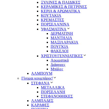
ΞΥΛΙΝΕΣ & ΠΑΙΔΙΚΕΣ
ΚΕΡΑΜΙΚΕΣ & ΠΕΤΡΙΝΕΣ
ΚΕΡΙΑ & ΑΡΩΜΑΤΙΚΑ
ΚΟΥΤΑΚΙΑ
ΚΡΕΜΑΣΤΕΣ
ΠΟΡΣΕΛΑΝΙΝΑ
ΥΦΑΣΜΑΤΙΝA
ΔΕΡΜΑΤΙΝΗ
ΜΑΝΤΗΛΙΑ
ΜΑΞΙΛΑΡΑΚΙΑ
ΠΟΥΓΚΙΑ
ΦΑΚΕΛΟΙ
ΧΡΙΣΤΟΥΓΕΝΝΙΑΤΙΚΕΣ
Αρωματικά
Διάφορες
Μπάλες
ΑΛΜΠΟΥΜ
Γίνομαι κουμπάρος!
ΣΤΕΦΑΝΑ
ΜΕΤΑΛΛΙΚΑ
ΠΟΡΣΕΛΑΝΗ
ΣΤΕΦΑΝΟΘΗΚΕΣ
ΛΑΜΠΑΔΕΣ
ΚΑΡΑΦΕΣ