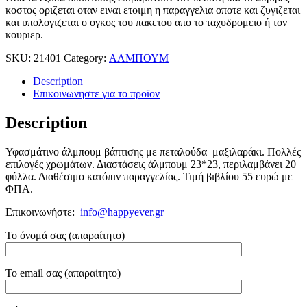
κοστος οριζεται οταν ειναι ετοιμη η παραγγελια οποτε και ζυγιζεται
και υπολογιζεται ο ογκος του πακετου απο το ταχυδρομειο ή τον
κουριερ.
SKU:
21401
Category:
ΑΛΜΠΟΥΜ
Description
Επικοινωνηστε για το προϊoν
Description
Υφασμάτινο άλμπουμ βάπτισης με πεταλούδα μαξιλαράκι. Πολλές
επιλογές χρωμάτων. Διαστάσεις άλμπουμ 23*23, περιλαμβάνει 20
φύλλα. Διαθέσιμο κατόπιν παραγγελίας. Τιμή βιβλίου 55 ευρώ με
ΦΠΑ.
Επικοινωνήστε:
info@happyever.gr
Το όνομά σας (απαραίτητο)
Το email σας (απαραίτητο)