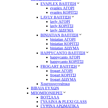
EVAPLEX ΒΑΠΤΙΣΗ
evaplex ΑΓΟΡΙ
evaplex ΚΟΡΙΤΣΙ
LAVLY ΒΑΠΤΙΣΗ
lavly ΑΓΟΡΙ
lavly ΚΟΡΙΤΣΙ
lavly ΔΙΔΥΜΑ
ΒΙΝΙΑΤΙΑΝ ΒΑΠΤΙΣΗ
biniatian ΑΓΟΡΙ
biniatian ΚΟΡΙΤΣΙ
biniatian ΔΙΔΥΜΑ
HAPPYCANTO ΒΑΠΤΙΣΗ
happycanto ΑΓΟΡΙ
happycanto ΚΟΡΙΤΣΙ
FROGART ΒΑΠΤΙΣΗ
frogart ΑΓΟΡΙ
frogart ΚΟΡΙΤΣΙ
frogart ΔΙΔΥΜΑ
Χριστουγεννιάτικα
ΒΙΒΛΙΑ ΕΥΧΩΝ
ΜΠΟΜΠΟΝΙΕΡΕΣ
ΒΟΤΣΑΛΑ
ΓΥΑΛΙΝΑ & PLEXI GLASS
ΓΥΨΙΝΑ ΑΡΩΜΑΤΙΚΑ