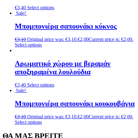
€
3,40
Select options
Sale!
Μπομπονιέρα σαπουνάκι κύκνος
€
3,10
Original price was: €3,10.
€
2,00
Current price is: €2,00.
Select options
Αρωματικό χώρου με βεραμάν
αποξηραμένα λουλούδια
€
3,40
Select options
Sale!
Μπομπονιέρα σαπουνάκι κουκουβάγια
€
3,10
Original price was: €3,10.
€
2,00
Current price is: €2,00.
Select options
ΘΑ ΜΑΣ ΒΡΕΙΤΕ