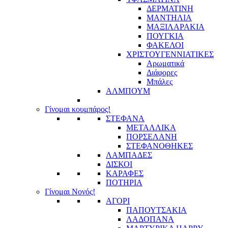
ΔΕΡΜΑΤΙΝΗ
ΜΑΝΤΗΛΙΑ
ΜΑΞΙΛΑΡΑΚΙΑ
ΠΟΥΓΚΙΑ
ΦΑΚΕΛΟΙ
ΧΡΙΣΤΟΥΓΕΝΝΙΑΤΙΚΕΣ
Αρωματικά
Διάφορες
Μπάλες
ΑΛΜΠΟΥΜ
Γίνομαι κουμπάρος!
ΣΤΕΦΑΝΑ
ΜΕΤΑΛΛΙΚΑ
ΠΟΡΣΕΛΑΝΗ
ΣΤΕΦΑΝΟΘΗΚΕΣ
ΛΑΜΠΑΔΕΣ
ΔΙΣΚΟΙ
ΚΑΡΑΦΕΣ
ΠΟΤΗΡΙΑ
Γίνομαι Νονός!
ΑΓΟΡΙ
ΠΑΠΟΥΤΣΑΚΙΑ
ΛΑΔΟΠΑΝΑ