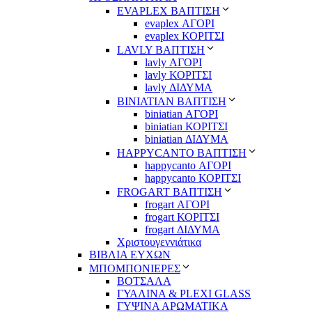
EVAPLEX ΒΑΠΤΙΣΗ
evaplex ΑΓΟΡΙ
evaplex ΚΟΡΙΤΣΙ
LAVLY ΒΑΠΤΙΣΗ
lavly ΑΓΟΡΙ
lavly ΚΟΡΙΤΣΙ
lavly ΔΙΔΥΜΑ
ΒΙΝΙΑΤΙΑΝ ΒΑΠΤΙΣΗ
biniatian ΑΓΟΡΙ
biniatian ΚΟΡΙΤΣΙ
biniatian ΔΙΔΥΜΑ
HAPPYCANTO ΒΑΠΤΙΣΗ
happycanto ΑΓΟΡΙ
happycanto ΚΟΡΙΤΣΙ
FROGART ΒΑΠΤΙΣΗ
frogart ΑΓΟΡΙ
frogart ΚΟΡΙΤΣΙ
frogart ΔΙΔΥΜΑ
Χριστουγεννιάτικα
ΒΙΒΛΙΑ ΕΥΧΩΝ
ΜΠΟΜΠΟΝΙΕΡΕΣ
ΒΟΤΣΑΛΑ
ΓΥΑΛΙΝΑ & PLEXI GLASS
ΓΥΨΙΝΑ ΑΡΩΜΑΤΙΚΑ