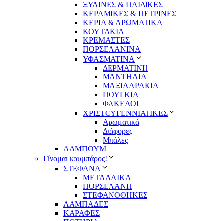
ΞΥΛΙΝΕΣ & ΠΑΙΔΙΚΕΣ
ΚΕΡΑΜΙΚΕΣ & ΠΕΤΡΙΝΕΣ
ΚΕΡΙΑ & ΑΡΩΜΑΤΙΚΑ
ΚΟΥΤΑΚΙΑ
ΚΡΕΜΑΣΤΕΣ
ΠΟΡΣΕΛΑΝΙΝΑ
ΥΦΑΣΜΑΤΙΝA
ΔΕΡΜΑΤΙΝΗ
ΜΑΝΤΗΛΙΑ
ΜΑΞΙΛΑΡΑΚΙΑ
ΠΟΥΓΚΙΑ
ΦΑΚΕΛΟΙ
ΧΡΙΣΤΟΥΓΕΝΝΙΑΤΙΚΕΣ
Αρωματικά
Διάφορες
Μπάλες
ΑΛΜΠΟΥΜ
Γίνομαι κουμπάρος!
ΣΤΕΦΑΝΑ
ΜΕΤΑΛΛΙΚΑ
ΠΟΡΣΕΛΑΝΗ
ΣΤΕΦΑΝΟΘΗΚΕΣ
ΛΑΜΠΑΔΕΣ
ΚΑΡΑΦΕΣ