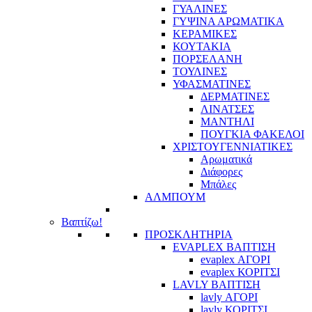
ΓΥΑΛΙΝΕΣ
ΓΥΨΙΝΑ ΑΡΩΜΑΤΙΚΑ
ΚΕΡΑΜΙΚΕΣ
ΚΟΥΤΑΚΙΑ
ΠΟΡΣΕΛΑΝΗ
ΤΟΥΛΙΝΕΣ
ΥΦΑΣΜΑΤΙΝΕΣ
ΔΕΡΜΑΤΙΝΕΣ
ΛΙΝΑΤΣΕΣ
ΜΑΝΤΗΛΙ
ΠΟΥΓΚΙΑ ΦΑΚΕΛΟΙ
ΧΡΙΣΤΟΥΓΕΝΝΙΑΤΙΚΕΣ
Αρωματικά
Διάφορες
Μπάλες
ΑΛΜΠΟΥΜ
Βαπτίζω!
ΠΡΟΣΚΛΗΤΗΡΙΑ
EVAPLEX ΒΑΠΤΙΣΗ
evaplex ΑΓΟΡΙ
evaplex ΚΟΡΙΤΣΙ
LAVLY ΒΑΠΤΙΣΗ
lavly ΑΓΟΡΙ
lavly ΚΟΡΙΤΣΙ