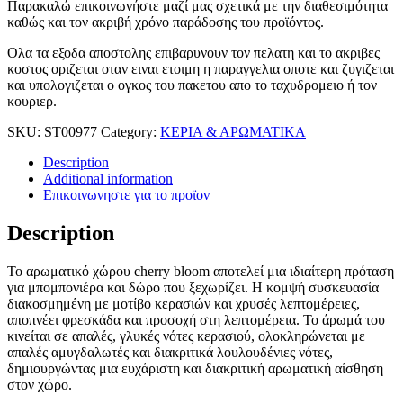
Παρακαλώ επικοινωνήστε μαζί μας σχετικά με την διαθεσιμότητα
καθώς και τον ακριβή χρόνο παράδοσης του προϊόντος.
Ολα τα εξοδα αποστολης επιβαρυνουν τον πελατη και το ακριβες
κοστος οριζεται οταν ειναι ετοιμη η παραγγελια οποτε και ζυγιζεται
και υπολογιζεται ο ογκος του πακετου απο το ταχυδρομειο ή τον
κουριερ.
SKU:
ST00977
Category:
ΚΕΡΙΑ & ΑΡΩΜΑΤΙΚΑ
Description
Additional information
Επικοινωνηστε για το προϊoν
Description
Το αρωματικό χώρου cherry bloom αποτελεί μια ιδιαίτερη πρόταση
για μπομπονιέρα και δώρο που ξεχωρίζει. Η κομψή συσκευασία
διακοσμημένη με μοτίβο κερασιών και χρυσές λεπτομέρειες,
αποπνέει φρεσκάδα και προσοχή στη λεπτομέρεια. Το άρωμά του
κινείται σε απαλές, γλυκές νότες κερασιού, ολοκληρώνεται με
απαλές αμυγδαλωτές και διακριτικά λουλουδένιες νότες,
δημιουργώντας μια ευχάριστη και διακριτική αρωματική αίσθηση
στον χώρο.