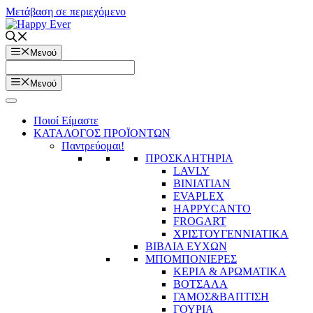
Μετάβαση σε περιεχόμενο
Μενού
Μενού
Ποιοί Είμαστε
ΚΑΤΑΛΟΓΟΣ ΠΡΟΪΟΝΤΩΝ
Παντρεύομαι!
ΠΡΟΣΚΛΗΤΗΡΙΑ
LAVLY
BINIATIAN
EVAPLEX
HAPPYCANTO
FROGART
ΧΡΙΣΤΟΥΓΕΝΝΙΑΤΙΚΑ
ΒΙΒΛΙΑ ΕΥΧΩΝ
ΜΠΟΜΠΟΝΙΕΡΕΣ
ΚΕΡΙΑ & ΑΡΩΜΑΤΙΚΑ
ΒΟΤΣΑΛΑ
ΓΑΜΟΣ&ΒΑΠΤΙΣΗ
ΓΟΥΡΙΑ