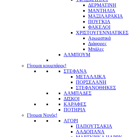
ΔΕΡΜΑΤΙΝΗ
ΜΑΝΤΗΛΙΑ
ΜΑΞΙΛΑΡΑΚΙΑ
ΠΟΥΓΚΙΑ
ΦΑΚΕΛΟΙ
ΧΡΙΣΤΟΥΓΕΝΝΙΑΤΙΚΕΣ
Αρωματικά
Διάφορες
Μπάλες
ΑΛΜΠΟΥΜ
Γίνομαι κουμπάρος!
ΣΤΕΦΑΝΑ
ΜΕΤΑΛΛΙΚΑ
ΠΟΡΣΕΛΑΝΗ
ΣΤΕΦΑΝΟΘΗΚΕΣ
ΛΑΜΠΑΔΕΣ
ΔΙΣΚΟΙ
ΚΑΡΑΦΕΣ
ΠΟΤΗΡΙΑ
Γίνομαι Νονός!
ΑΓΟΡΙ
ΠΑΠΟΥΤΣΑΚΙΑ
ΛΑΔΟΠΑΝΑ