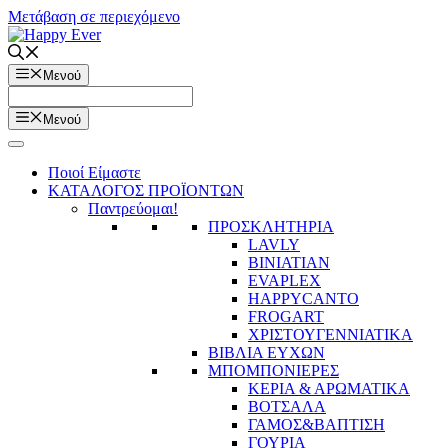
Μετάβαση σε περιεχόμενο
Μενού
Μενού
Ποιοί Είμαστε
ΚΑΤΑΛΟΓΟΣ ΠΡΟΪΟΝΤΩΝ
Παντρεύομαι!
ΠΡΟΣΚΛΗΤΗΡΙΑ
LAVLY
BINIATIAN
EVAPLEX
HAPPYCANTO
FROGART
ΧΡΙΣΤΟΥΓΕΝΝΙΑΤΙΚΑ
ΒΙΒΛΙΑ ΕΥΧΩΝ
ΜΠΟΜΠΟΝΙΕΡΕΣ
ΚΕΡΙΑ & ΑΡΩΜΑΤΙΚΑ
ΒΟΤΣΑΛΑ
ΓΑΜΟΣ&ΒΑΠΤΙΣΗ
ΓΟΥΡΙΑ