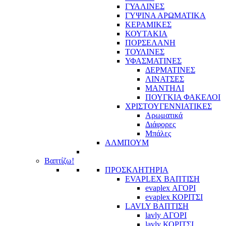
ΓΥΑΛΙΝΕΣ
ΓΥΨΙΝΑ ΑΡΩΜΑΤΙΚΑ
ΚΕΡΑΜΙΚΕΣ
ΚΟΥΤΑΚΙΑ
ΠΟΡΣΕΛΑΝΗ
ΤΟΥΛΙΝΕΣ
ΥΦΑΣΜΑΤΙΝΕΣ
ΔΕΡΜΑΤΙΝΕΣ
ΛΙΝΑΤΣΕΣ
ΜΑΝΤΗΛΙ
ΠΟΥΓΚΙΑ ΦΑΚΕΛΟΙ
ΧΡΙΣΤΟΥΓΕΝΝΙΑΤΙΚΕΣ
Αρωματικά
Διάφορες
Μπάλες
ΑΛΜΠΟΥΜ
Βαπτίζω!
ΠΡΟΣΚΛΗΤΗΡΙΑ
EVAPLEX ΒΑΠΤΙΣΗ
evaplex ΑΓΟΡΙ
evaplex ΚΟΡΙΤΣΙ
LAVLY ΒΑΠΤΙΣΗ
lavly ΑΓΟΡΙ
lavly ΚΟΡΙΤΣΙ