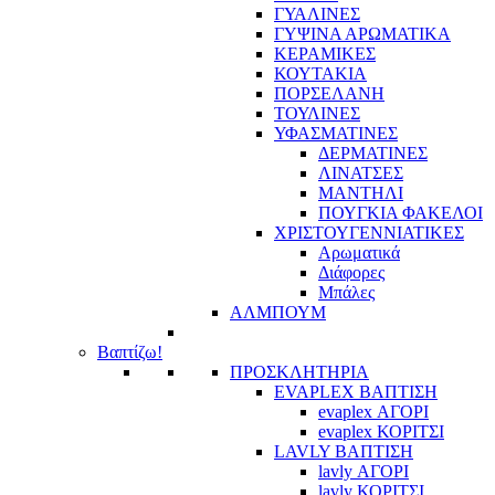
ΓΥΑΛΙΝΕΣ
ΓΥΨΙΝΑ ΑΡΩΜΑΤΙΚΑ
ΚΕΡΑΜΙΚΕΣ
ΚΟΥΤΑΚΙΑ
ΠΟΡΣΕΛΑΝΗ
ΤΟΥΛΙΝΕΣ
ΥΦΑΣΜΑΤΙΝΕΣ
ΔΕΡΜΑΤΙΝΕΣ
ΛΙΝΑΤΣΕΣ
ΜΑΝΤΗΛΙ
ΠΟΥΓΚΙΑ ΦΑΚΕΛΟΙ
ΧΡΙΣΤΟΥΓΕΝΝΙΑΤΙΚΕΣ
Αρωματικά
Διάφορες
Μπάλες
ΑΛΜΠΟΥΜ
Βαπτίζω!
ΠΡΟΣΚΛΗΤΗΡΙΑ
EVAPLEX ΒΑΠΤΙΣΗ
evaplex ΑΓΟΡΙ
evaplex ΚΟΡΙΤΣΙ
LAVLY ΒΑΠΤΙΣΗ
lavly ΑΓΟΡΙ
lavly ΚΟΡΙΤΣΙ