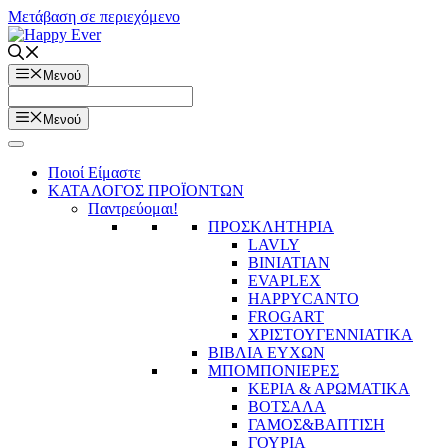
Μετάβαση σε περιεχόμενο
Μενού
Μενού
Ποιοί Είμαστε
ΚΑΤΑΛΟΓΟΣ ΠΡΟΪΟΝΤΩΝ
Παντρεύομαι!
ΠΡΟΣΚΛΗΤΗΡΙΑ
LAVLY
BINIATIAN
EVAPLEX
HAPPYCANTO
FROGART
ΧΡΙΣΤΟΥΓΕΝΝΙΑΤΙΚΑ
ΒΙΒΛΙΑ ΕΥΧΩΝ
ΜΠΟΜΠΟΝΙΕΡΕΣ
ΚΕΡΙΑ & ΑΡΩΜΑΤΙΚΑ
ΒΟΤΣΑΛΑ
ΓΑΜΟΣ&ΒΑΠΤΙΣΗ
ΓΟΥΡΙΑ