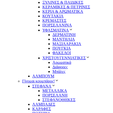
ΞΥΛΙΝΕΣ & ΠΑΙΔΙΚΕΣ
ΚΕΡΑΜΙΚΕΣ & ΠΕΤΡΙΝΕΣ
ΚΕΡΙΑ & ΑΡΩΜΑΤΙΚΑ
ΚΟΥΤΑΚΙΑ
ΚΡΕΜΑΣΤΕΣ
ΠΟΡΣΕΛΑΝΙΝΑ
ΥΦΑΣΜΑΤΙΝA
ΔΕΡΜΑΤΙΝΗ
ΜΑΝΤΗΛΙΑ
ΜΑΞΙΛΑΡΑΚΙΑ
ΠΟΥΓΚΙΑ
ΦΑΚΕΛΟΙ
ΧΡΙΣΤΟΥΓΕΝΝΙΑΤΙΚΕΣ
Αρωματικά
Διάφορες
Μπάλες
ΑΛΜΠΟΥΜ
Γίνομαι κουμπάρος!
ΣΤΕΦΑΝΑ
ΜΕΤΑΛΛΙΚΑ
ΠΟΡΣΕΛΑΝΗ
ΣΤΕΦΑΝΟΘΗΚΕΣ
ΛΑΜΠΑΔΕΣ
ΚΑΡΑΦΕΣ