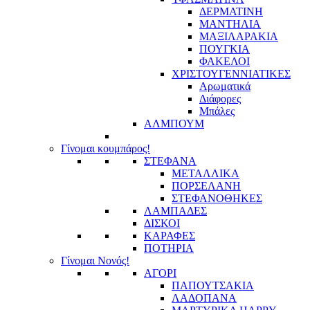
ΔΕΡΜΑΤΙΝΗ
ΜΑΝΤΗΛΙΑ
ΜΑΞΙΛΑΡΑΚΙΑ
ΠΟΥΓΚΙΑ
ΦΑΚΕΛΟΙ
ΧΡΙΣΤΟΥΓΕΝΝΙΑΤΙΚΕΣ
Αρωματικά
Διάφορες
Μπάλες
ΑΛΜΠΟΥΜ
Γίνομαι κουμπάρος!
ΣΤΕΦΑΝΑ
ΜΕΤΑΛΛΙΚΑ
ΠΟΡΣΕΛΑΝΗ
ΣΤΕΦΑΝΟΘΗΚΕΣ
ΛΑΜΠΑΔΕΣ
ΔΙΣΚΟΙ
ΚΑΡΑΦΕΣ
ΠΟΤΗΡΙΑ
Γίνομαι Νονός!
ΑΓΟΡΙ
ΠΑΠΟΥΤΣΑΚΙΑ
ΛΑΔΟΠΑΝΑ