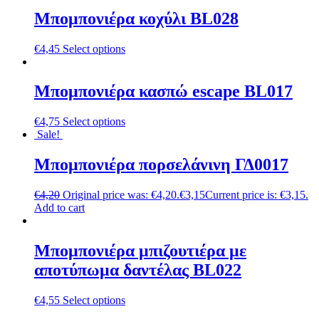
Μπομπονιέρα κοχύλι BL028
€
4,45
Select options
Μπομπονιέρα κασπώ escape BL017
€
4,75
Select options
Sale!
Μπομπονιέρα πορσελάνινη ΓΔ0017
€
4,20
Original price was: €4,20.
€
3,15
Current price is: €3,15.
Add to cart
Μπομπονιέρα μπιζουτιέρα με
αποτύπωμα δαντέλας BL022
€
4,55
Select options