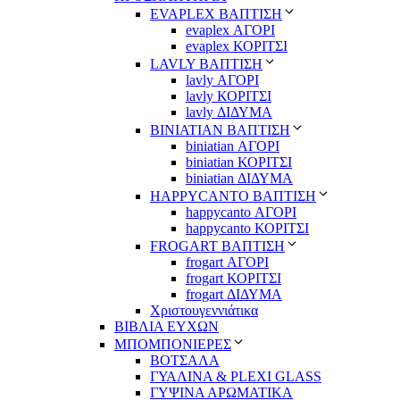
EVAPLEX ΒΑΠΤΙΣΗ
evaplex ΑΓΟΡΙ
evaplex ΚΟΡΙΤΣΙ
LAVLY ΒΑΠΤΙΣΗ
lavly ΑΓΟΡΙ
lavly ΚΟΡΙΤΣΙ
lavly ΔΙΔΥΜΑ
ΒΙΝΙΑΤΙΑΝ ΒΑΠΤΙΣΗ
biniatian ΑΓΟΡΙ
biniatian ΚΟΡΙΤΣΙ
biniatian ΔΙΔΥΜΑ
HAPPYCANTO ΒΑΠΤΙΣΗ
happycanto ΑΓΟΡΙ
happycanto ΚΟΡΙΤΣΙ
FROGART ΒΑΠΤΙΣΗ
frogart ΑΓΟΡΙ
frogart ΚΟΡΙΤΣΙ
frogart ΔΙΔΥΜΑ
Χριστουγεννιάτικα
ΒΙΒΛΙΑ ΕΥΧΩΝ
ΜΠΟΜΠΟΝΙΕΡΕΣ
ΒΟΤΣΑΛΑ
ΓΥΑΛΙΝΑ & PLEXI GLASS
ΓΥΨΙΝΑ ΑΡΩΜΑΤΙΚΑ