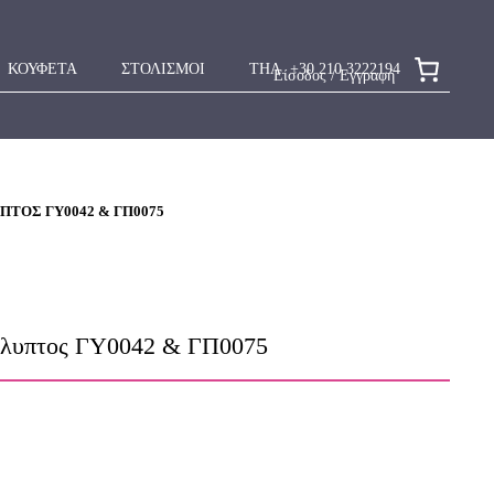
ΚΟΥΦΕΤΑ
ΣΤΟΛΙΣΜΟΙ
ΤΗΛ. +30 210 3222194
Είσοδος / Εγγραφή
ΤΟΣ ΓΥ0042 & ΓΠ0075
άλυπτος ΓΥ0042 & ΓΠ0075