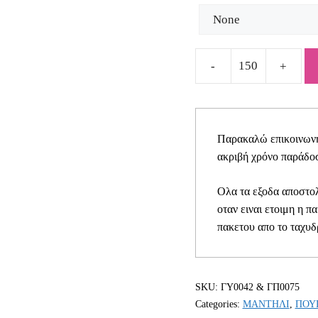
Μπομπονιέρα
ευκάλυπτος
ΓΥ0042
&
Παρακαλώ επικοινωνήσ
ΓΠ0075
ακριβή χρόνο παράδοσ
quantity
Ολα τα εξοδα αποστολ
οταν ειναι ετοιμη η π
πακετου απο το ταχυδ
SKU:
ΓΥ0042 & ΓΠ0075
Categories:
ΜΑΝΤΗΛΙ
,
ΠΟΥ