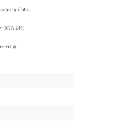
φασμα τιμή 60€.
υν ΦΠΑ 24%.
yever.gr
)