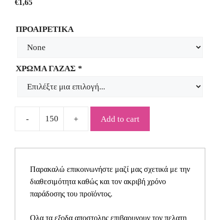
€
1,65
ΠΡΟΑΙΡΕΤΙΚΑ
ΧΡΩΜΑ ΓΑΖΑΣ
*
Add to cart
Μπομπονιέρα
γάμου
γάζα
με
Παρακαλώ επικοινωνήστε μαζί μας σχετικά με την
μοντέρνο
διαθεσιμότητα καθώς και τον ακριβή χρόνο
δέσιμο
παράδοσης του προϊόντος.
ΓΥ0012
quantity
Ολα τα εξοδα αποστολης επιβαρυνουν τον πελατη