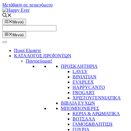
Μετάβαση σε περιεχόμενο
Μενού
Μενού
Ποιοί Είμαστε
ΚΑΤΑΛΟΓΟΣ ΠΡΟΪΟΝΤΩΝ
Παντρεύομαι!
ΠΡΟΣΚΛΗΤΗΡΙΑ
LAVLY
BINIATIAN
EVAPLEX
HAPPYCANTO
FROGART
ΧΡΙΣΤΟΥΓΕΝΝΙΑΤΙΚΑ
ΒΙΒΛΙΑ ΕΥΧΩΝ
ΜΠΟΜΠΟΝΙΕΡΕΣ
ΚΕΡΙΑ & ΑΡΩΜΑΤΙΚΑ
ΒΟΤΣΑΛΑ
ΓΑΜΟΣ&ΒΑΠΤΙΣΗ
ΓΟΥΡΙΑ