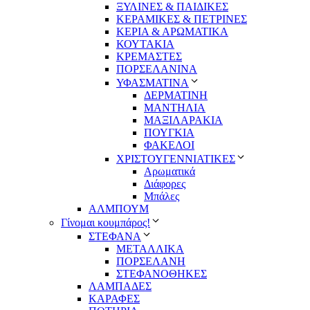
ΞΥΛΙΝΕΣ & ΠΑΙΔΙΚΕΣ
ΚΕΡΑΜΙΚΕΣ & ΠΕΤΡΙΝΕΣ
ΚΕΡΙΑ & ΑΡΩΜΑΤΙΚΑ
ΚΟΥΤΑΚΙΑ
ΚΡΕΜΑΣΤΕΣ
ΠΟΡΣΕΛΑΝΙΝΑ
ΥΦΑΣΜΑΤΙΝA
ΔΕΡΜΑΤΙΝΗ
ΜΑΝΤΗΛΙΑ
ΜΑΞΙΛΑΡΑΚΙΑ
ΠΟΥΓΚΙΑ
ΦΑΚΕΛΟΙ
ΧΡΙΣΤΟΥΓΕΝΝΙΑΤΙΚΕΣ
Αρωματικά
Διάφορες
Μπάλες
ΑΛΜΠΟΥΜ
Γίνομαι κουμπάρος!
ΣΤΕΦΑΝΑ
ΜΕΤΑΛΛΙΚΑ
ΠΟΡΣΕΛΑΝΗ
ΣΤΕΦΑΝΟΘΗΚΕΣ
ΛΑΜΠΑΔΕΣ
ΚΑΡΑΦΕΣ