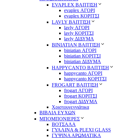
EVAPLEX ΒΑΠΤΙΣΗ
evaplex ΑΓΟΡΙ
evaplex ΚΟΡΙΤΣΙ
LAVLY ΒΑΠΤΙΣΗ
lavly ΑΓΟΡΙ
lavly ΚΟΡΙΤΣΙ
lavly ΔΙΔΥΜΑ
ΒΙΝΙΑΤΙΑΝ ΒΑΠΤΙΣΗ
biniatian ΑΓΟΡΙ
biniatian ΚΟΡΙΤΣΙ
biniatian ΔΙΔΥΜΑ
HAPPYCANTO ΒΑΠΤΙΣΗ
happycanto ΑΓΟΡΙ
happycanto ΚΟΡΙΤΣΙ
FROGART ΒΑΠΤΙΣΗ
frogart ΑΓΟΡΙ
frogart ΚΟΡΙΤΣΙ
frogart ΔΙΔΥΜΑ
Χριστουγεννιάτικα
ΒΙΒΛΙΑ ΕΥΧΩΝ
ΜΠΟΜΠΟΝΙΕΡΕΣ
ΒΟΤΣΑΛΑ
ΓΥΑΛΙΝΑ & PLEXI GLASS
ΓΥΨΙΝΑ ΑΡΩΜΑΤΙΚΑ