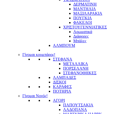
ΔΕΡΜΑΤΙΝΗ
ΜΑΝΤΗΛΙΑ
ΜΑΞΙΛΑΡΑΚΙΑ
ΠΟΥΓΚΙΑ
ΦΑΚΕΛΟΙ
ΧΡΙΣΤΟΥΓΕΝΝΙΑΤΙΚΕΣ
Αρωματικά
Διάφορες
Μπάλες
ΑΛΜΠΟΥΜ
Γίνομαι κουμπάρος!
ΣΤΕΦΑΝΑ
ΜΕΤΑΛΛΙΚΑ
ΠΟΡΣΕΛΑΝΗ
ΣΤΕΦΑΝΟΘΗΚΕΣ
ΛΑΜΠΑΔΕΣ
ΔΙΣΚΟΙ
ΚΑΡΑΦΕΣ
ΠΟΤΗΡΙΑ
Γίνομαι Νονός!
ΑΓΟΡΙ
ΠΑΠΟΥΤΣΑΚΙΑ
ΛΑΔΟΠΑΝΑ