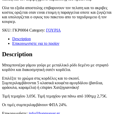
Ολα τα εξοδα αποστολης επιβαρυνουν τον πελατη και το ακριβες
κοστος οριζεται οταν ειναι ετοιμη η παραγγελια οποτε και ζυγιζεται
και υπολογιζεται ο ογκος του πακετου απο το ταχυδρομειο ή τον
κουριερ.
SKU:
ΓΚΡ0004
Category:
ΓΟΥΡΙΑ
Description
Επικοινωνηστε για το προϊoν
Description
Μπομπονιέρα γάμου γούρι με μεταλλικό ρόδι δεμένο με στριφτό
κορδόνι και διακοσμητική σατέν κορδέλα.
Επιλέξτε το χρώμα στις κορδέλες και το σκοινί.
Συμπεριλαμβάνονται 5 κλασικά κουφέτα αμυγδάλου (βανίλια,
φράουλα, καραμέλα) ή crispies Χατζηγιαννάκη!
Τιμή τεμαχίου 3,05€. Τιμή τεμαχίου για πάνω από 100τμχ 2,75€.
Οι τιμές συμπεριλαμβάνουν ΦΠΑ 24%.
Επικοινωνήστε:
info@happyever.gr