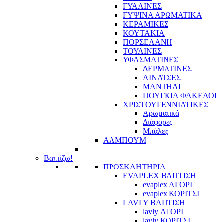
ΓΥΑΛΙΝΕΣ
ΓΥΨΙΝΑ ΑΡΩΜΑΤΙΚΑ
ΚΕΡΑΜΙΚΕΣ
ΚΟΥΤΑΚΙΑ
ΠΟΡΣΕΛΑΝΗ
ΤΟΥΛΙΝΕΣ
ΥΦΑΣΜΑΤΙΝΕΣ
ΔΕΡΜΑΤΙΝΕΣ
ΛΙΝΑΤΣΕΣ
ΜΑΝΤΗΛΙ
ΠΟΥΓΚΙΑ ΦΑΚΕΛΟΙ
ΧΡΙΣΤΟΥΓΕΝΝΙΑΤΙΚΕΣ
Αρωματικά
Διάφορες
Μπάλες
ΑΛΜΠΟΥΜ
Βαπτίζω!
ΠΡΟΣΚΛΗΤΗΡΙΑ
EVAPLEX ΒΑΠΤΙΣΗ
evaplex ΑΓΟΡΙ
evaplex ΚΟΡΙΤΣΙ
LAVLY ΒΑΠΤΙΣΗ
lavly ΑΓΟΡΙ
lavly ΚΟΡΙΤΣΙ