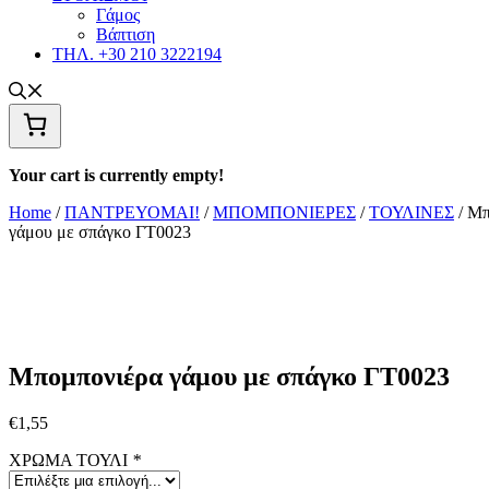
Γάμος
Βάπτιση
ΤΗΛ. +30 210 3222194
Your cart is currently empty!
Home
/
ΠΑΝΤΡΕΥΟΜΑΙ!
/
ΜΠΟΜΠΟΝΙΕΡΕΣ
/
ΤΟΥΛΙΝΕΣ
/ Μπ
γάμου με σπάγκο ΓΤ0023
Μπομπονιέρα γάμου με σπάγκο ΓΤ0023
€
1,55
ΧΡΩΜΑ ΤΟΥΛΙ
*