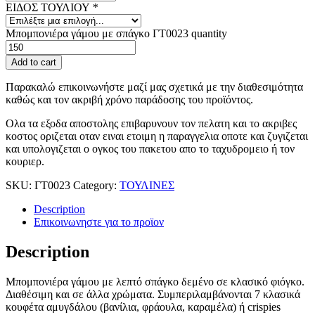
ΕΙΔΟΣ ΤΟΥΛΙΟΥ
*
Μπομπονιέρα γάμου με σπάγκο ΓΤ0023 quantity
Add to cart
Παρακαλώ επικοινωνήστε μαζί μας σχετικά με την διαθεσιμότητα
καθώς και τον ακριβή χρόνο παράδοσης του προϊόντος.
Ολα τα εξοδα αποστολης επιβαρυνουν τον πελατη και το ακριβες
κοστος οριζεται οταν ειναι ετοιμη η παραγγελια οποτε και ζυγιζεται
και υπολογιζεται ο ογκος του πακετου απο το ταχυδρομειο ή τον
κουριερ.
SKU:
ΓΤ0023
Category:
ΤΟΥΛΙΝΕΣ
Description
Επικοινωνηστε για το προϊoν
Description
Μπομπονιέρα γάμου με λεπτό σπάγκο δεμένο σε κλασικό φιόγκο.
Διαθέσιμη και σε άλλα χρώματα. Συμπεριλαμβάνονται 7 κλασικά
κουφέτα αμυγδάλου (βανίλια, φράουλα, καραμέλα) ή crispies