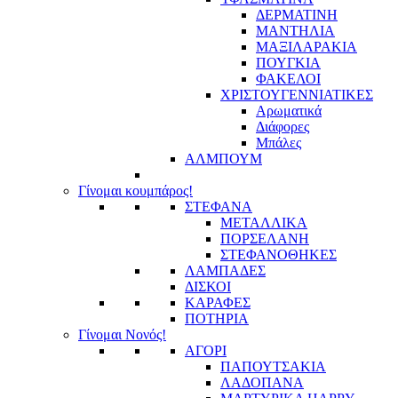
ΔΕΡΜΑΤΙΝΗ
ΜΑΝΤΗΛΙΑ
ΜΑΞΙΛΑΡΑΚΙΑ
ΠΟΥΓΚΙΑ
ΦΑΚΕΛΟΙ
ΧΡΙΣΤΟΥΓΕΝΝΙΑΤΙΚΕΣ
Αρωματικά
Διάφορες
Μπάλες
ΑΛΜΠΟΥΜ
Γίνομαι κουμπάρος!
ΣΤΕΦΑΝΑ
ΜΕΤΑΛΛΙΚΑ
ΠΟΡΣΕΛΑΝΗ
ΣΤΕΦΑΝΟΘΗΚΕΣ
ΛΑΜΠΑΔΕΣ
ΔΙΣΚΟΙ
ΚΑΡΑΦΕΣ
ΠΟΤΗΡΙΑ
Γίνομαι Νονός!
ΑΓΟΡΙ
ΠΑΠΟΥΤΣΑΚΙΑ
ΛΑΔΟΠΑΝΑ