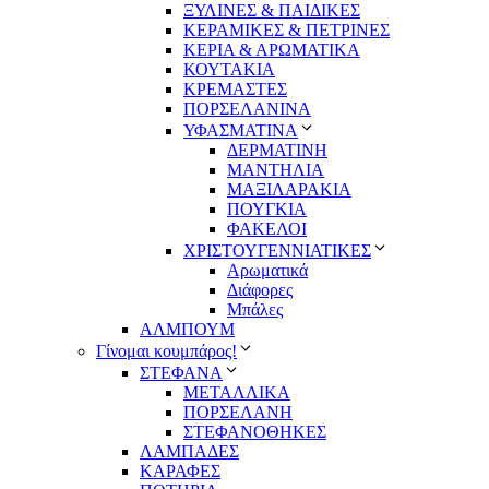
ΞΥΛΙΝΕΣ & ΠΑΙΔΙΚΕΣ
ΚΕΡΑΜΙΚΕΣ & ΠΕΤΡΙΝΕΣ
ΚΕΡΙΑ & ΑΡΩΜΑΤΙΚΑ
ΚΟΥΤΑΚΙΑ
ΚΡΕΜΑΣΤΕΣ
ΠΟΡΣΕΛΑΝΙΝΑ
ΥΦΑΣΜΑΤΙΝA
ΔΕΡΜΑΤΙΝΗ
ΜΑΝΤΗΛΙΑ
ΜΑΞΙΛΑΡΑΚΙΑ
ΠΟΥΓΚΙΑ
ΦΑΚΕΛΟΙ
ΧΡΙΣΤΟΥΓΕΝΝΙΑΤΙΚΕΣ
Αρωματικά
Διάφορες
Μπάλες
ΑΛΜΠΟΥΜ
Γίνομαι κουμπάρος!
ΣΤΕΦΑΝΑ
ΜΕΤΑΛΛΙΚΑ
ΠΟΡΣΕΛΑΝΗ
ΣΤΕΦΑΝΟΘΗΚΕΣ
ΛΑΜΠΑΔΕΣ
ΚΑΡΑΦΕΣ