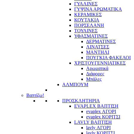
ΓΥΑΛΙΝΕΣ
ΓΥΨΙΝΑ ΑΡΩΜΑΤΙΚΑ
ΚΕΡΑΜΙΚΕΣ
ΚΟΥΤΑΚΙΑ
ΠΟΡΣΕΛΑΝΗ
ΤΟΥΛΙΝΕΣ
ΥΦΑΣΜΑΤΙΝΕΣ
ΔΕΡΜΑΤΙΝΕΣ
ΛΙΝΑΤΣΕΣ
ΜΑΝΤΗΛΙ
ΠΟΥΓΚΙΑ ΦΑΚΕΛΟΙ
ΧΡΙΣΤΟΥΓΕΝΝΙΑΤΙΚΕΣ
Αρωματικά
Διάφορες
Μπάλες
ΑΛΜΠΟΥΜ
Βαπτίζω!
ΠΡΟΣΚΛΗΤΗΡΙΑ
EVAPLEX ΒΑΠΤΙΣΗ
evaplex ΑΓΟΡΙ
evaplex ΚΟΡΙΤΣΙ
LAVLY ΒΑΠΤΙΣΗ
lavly ΑΓΟΡΙ
lavly ΚΟΡΙΤΣΙ