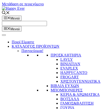
Μετάβαση σε περιεχόμενο
Μενού
Μενού
Ποιοί Είμαστε
ΚΑΤΑΛΟΓΟΣ ΠΡΟΪΟΝΤΩΝ
Παντρεύομαι!
ΠΡΟΣΚΛΗΤΗΡΙΑ
LAVLY
BINIATIAN
EVAPLEX
HAPPYCANTO
FROGART
ΧΡΙΣΤΟΥΓΕΝΝΙΑΤΙΚΑ
ΒΙΒΛΙΑ ΕΥΧΩΝ
ΜΠΟΜΠΟΝΙΕΡΕΣ
ΚΕΡΙΑ & ΑΡΩΜΑΤΙΚΑ
ΒΟΤΣΑΛΑ
ΓΑΜΟΣ&ΒΑΠΤΙΣΗ
ΓΟΥΡΙΑ