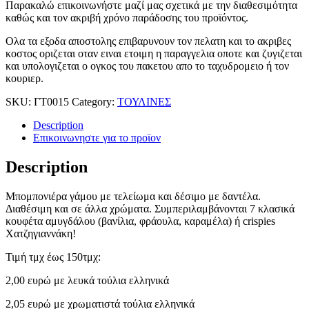
Παρακαλώ επικοινωνήστε μαζί μας σχετικά με την διαθεσιμότητα
καθώς και τον ακριβή χρόνο παράδοσης του προϊόντος.
Ολα τα εξοδα αποστολης επιβαρυνουν τον πελατη και το ακριβες
κοστος οριζεται οταν ειναι ετοιμη η παραγγελια οποτε και ζυγιζεται
και υπολογιζεται ο ογκος του πακετου απο το ταχυδρομειο ή τον
κουριερ.
SKU:
ΓΤ0015
Category:
ΤΟΥΛΙΝΕΣ
Description
Επικοινωνηστε για το προϊoν
Description
Μπομπονιέρα γάμου με τελείωμα και δέσιμο με δαντέλα.
Διαθέσιμη και σε άλλα χρώματα. Συμπεριλαμβάνονται 7 κλασικά
κουφέτα αμυγδάλου (βανίλια, φράουλα, καραμέλα) ή crispies
Χατζηγιαννάκη!
Τιμή τμχ έως 150τμχ:
2,00 ευρώ με λευκά τούλια ελληνικά
2,05 ευρώ με χρωματιστά τούλια ελληνικά