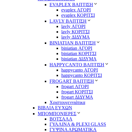
EVAPLEX ΒΑΠΤΙΣΗ
evaplex ΑΓΟΡΙ
evaplex ΚΟΡΙΤΣΙ
LAVLY ΒΑΠΤΙΣΗ
lavly ΑΓΟΡΙ
lavly ΚΟΡΙΤΣΙ
lavly ΔΙΔΥΜΑ
ΒΙΝΙΑΤΙΑΝ ΒΑΠΤΙΣΗ
biniatian ΑΓΟΡΙ
biniatian ΚΟΡΙΤΣΙ
biniatian ΔΙΔΥΜΑ
HAPPYCANTO ΒΑΠΤΙΣΗ
happycanto ΑΓΟΡΙ
happycanto ΚΟΡΙΤΣΙ
FROGART ΒΑΠΤΙΣΗ
frogart ΑΓΟΡΙ
frogart ΚΟΡΙΤΣΙ
frogart ΔΙΔΥΜΑ
Χριστουγεννιάτικα
ΒΙΒΛΙΑ ΕΥΧΩΝ
ΜΠΟΜΠΟΝΙΕΡΕΣ
ΒΟΤΣΑΛΑ
ΓΥΑΛΙΝΑ & PLEXI GLASS
ΓΥΨΙΝΑ ΑΡΩΜΑΤΙΚΑ