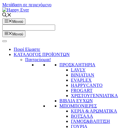
Μετάβαση σε περιεχόμενο
Μενού
Μενού
Ποιοί Είμαστε
ΚΑΤΑΛΟΓΟΣ ΠΡΟΪΟΝΤΩΝ
Παντρεύομαι!
ΠΡΟΣΚΛΗΤΗΡΙΑ
LAVLY
BINIATIAN
EVAPLEX
HAPPYCANTO
FROGART
ΧΡΙΣΤΟΥΓΕΝΝΙΑΤΙΚΑ
ΒΙΒΛΙΑ ΕΥΧΩΝ
ΜΠΟΜΠΟΝΙΕΡΕΣ
ΚΕΡΙΑ & ΑΡΩΜΑΤΙΚΑ
ΒΟΤΣΑΛΑ
ΓΑΜΟΣ&ΒΑΠΤΙΣΗ
ΓΟΥΡΙΑ