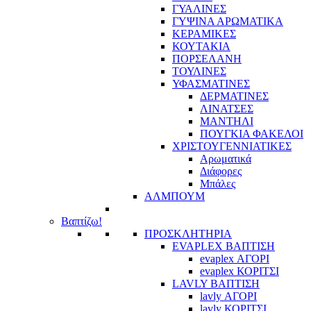
ΓΥΑΛΙΝΕΣ
ΓΥΨΙΝΑ ΑΡΩΜΑΤΙΚΑ
ΚΕΡΑΜΙΚΕΣ
ΚΟΥΤΑΚΙΑ
ΠΟΡΣΕΛΑΝΗ
ΤΟΥΛΙΝΕΣ
ΥΦΑΣΜΑΤΙΝΕΣ
ΔΕΡΜΑΤΙΝΕΣ
ΛΙΝΑΤΣΕΣ
ΜΑΝΤΗΛΙ
ΠΟΥΓΚΙΑ ΦΑΚΕΛΟΙ
ΧΡΙΣΤΟΥΓΕΝΝΙΑΤΙΚΕΣ
Αρωματικά
Διάφορες
Μπάλες
ΑΛΜΠΟΥΜ
Βαπτίζω!
ΠΡΟΣΚΛΗΤΗΡΙΑ
EVAPLEX ΒΑΠΤΙΣΗ
evaplex ΑΓΟΡΙ
evaplex ΚΟΡΙΤΣΙ
LAVLY ΒΑΠΤΙΣΗ
lavly ΑΓΟΡΙ
lavly ΚΟΡΙΤΣΙ