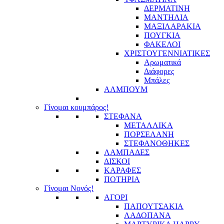
ΔΕΡΜΑΤΙΝΗ
ΜΑΝΤΗΛΙΑ
ΜΑΞΙΛΑΡΑΚΙΑ
ΠΟΥΓΚΙΑ
ΦΑΚΕΛΟΙ
ΧΡΙΣΤΟΥΓΕΝΝΙΑΤΙΚΕΣ
Αρωματικά
Διάφορες
Μπάλες
ΑΛΜΠΟΥΜ
Γίνομαι κουμπάρος!
ΣΤΕΦΑΝΑ
ΜΕΤΑΛΛΙΚΑ
ΠΟΡΣΕΛΑΝΗ
ΣΤΕΦΑΝΟΘΗΚΕΣ
ΛΑΜΠΑΔΕΣ
ΔΙΣΚΟΙ
ΚΑΡΑΦΕΣ
ΠΟΤΗΡΙΑ
Γίνομαι Νονός!
ΑΓΟΡΙ
ΠΑΠΟΥΤΣΑΚΙΑ
ΛΑΔΟΠΑΝΑ