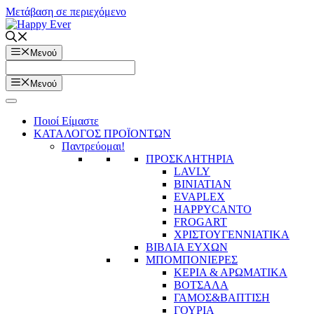
Μετάβαση σε περιεχόμενο
Μενού
Μενού
Ποιοί Είμαστε
ΚΑΤΑΛΟΓΟΣ ΠΡΟΪΟΝΤΩΝ
Παντρεύομαι!
ΠΡΟΣΚΛΗΤΗΡΙΑ
LAVLY
BINIATIAN
EVAPLEX
HAPPYCANTO
FROGART
ΧΡΙΣΤΟΥΓΕΝΝΙΑΤΙΚΑ
ΒΙΒΛΙΑ ΕΥΧΩΝ
ΜΠΟΜΠΟΝΙΕΡΕΣ
ΚΕΡΙΑ & ΑΡΩΜΑΤΙΚΑ
ΒΟΤΣΑΛΑ
ΓΑΜΟΣ&ΒΑΠΤΙΣΗ
ΓΟΥΡΙΑ