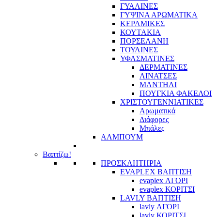
ΓΥΑΛΙΝΕΣ
ΓΥΨΙΝΑ ΑΡΩΜΑΤΙΚΑ
ΚΕΡΑΜΙΚΕΣ
ΚΟΥΤΑΚΙΑ
ΠΟΡΣΕΛΑΝΗ
ΤΟΥΛΙΝΕΣ
ΥΦΑΣΜΑΤΙΝΕΣ
ΔΕΡΜΑΤΙΝΕΣ
ΛΙΝΑΤΣΕΣ
ΜΑΝΤΗΛΙ
ΠΟΥΓΚΙΑ ΦΑΚΕΛΟΙ
ΧΡΙΣΤΟΥΓΕΝΝΙΑΤΙΚΕΣ
Αρωματικά
Διάφορες
Μπάλες
ΑΛΜΠΟΥΜ
Βαπτίζω!
ΠΡΟΣΚΛΗΤΗΡΙΑ
EVAPLEX ΒΑΠΤΙΣΗ
evaplex ΑΓΟΡΙ
evaplex ΚΟΡΙΤΣΙ
LAVLY ΒΑΠΤΙΣΗ
lavly ΑΓΟΡΙ
lavly ΚΟΡΙΤΣΙ