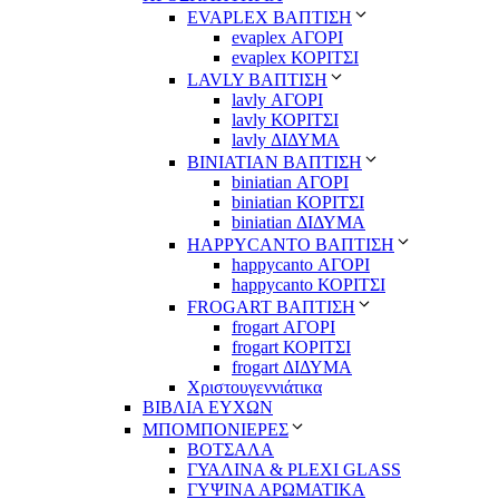
EVAPLEX ΒΑΠΤΙΣΗ
evaplex ΑΓΟΡΙ
evaplex ΚΟΡΙΤΣΙ
LAVLY ΒΑΠΤΙΣΗ
lavly ΑΓΟΡΙ
lavly ΚΟΡΙΤΣΙ
lavly ΔΙΔΥΜΑ
ΒΙΝΙΑΤΙΑΝ ΒΑΠΤΙΣΗ
biniatian ΑΓΟΡΙ
biniatian ΚΟΡΙΤΣΙ
biniatian ΔΙΔΥΜΑ
HAPPYCANTO ΒΑΠΤΙΣΗ
happycanto ΑΓΟΡΙ
happycanto ΚΟΡΙΤΣΙ
FROGART ΒΑΠΤΙΣΗ
frogart ΑΓΟΡΙ
frogart ΚΟΡΙΤΣΙ
frogart ΔΙΔΥΜΑ
Χριστουγεννιάτικα
ΒΙΒΛΙΑ ΕΥΧΩΝ
ΜΠΟΜΠΟΝΙΕΡΕΣ
ΒΟΤΣΑΛΑ
ΓΥΑΛΙΝΑ & PLEXI GLASS
ΓΥΨΙΝΑ ΑΡΩΜΑΤΙΚΑ