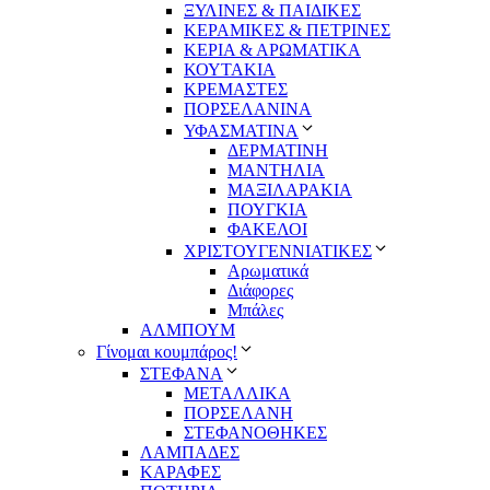
ΞΥΛΙΝΕΣ & ΠΑΙΔΙΚΕΣ
ΚΕΡΑΜΙΚΕΣ & ΠΕΤΡΙΝΕΣ
ΚΕΡΙΑ & ΑΡΩΜΑΤΙΚΑ
ΚΟΥΤΑΚΙΑ
ΚΡΕΜΑΣΤΕΣ
ΠΟΡΣΕΛΑΝΙΝΑ
ΥΦΑΣΜΑΤΙΝA
ΔΕΡΜΑΤΙΝΗ
ΜΑΝΤΗΛΙΑ
ΜΑΞΙΛΑΡΑΚΙΑ
ΠΟΥΓΚΙΑ
ΦΑΚΕΛΟΙ
ΧΡΙΣΤΟΥΓΕΝΝΙΑΤΙΚΕΣ
Αρωματικά
Διάφορες
Μπάλες
ΑΛΜΠΟΥΜ
Γίνομαι κουμπάρος!
ΣΤΕΦΑΝΑ
ΜΕΤΑΛΛΙΚΑ
ΠΟΡΣΕΛΑΝΗ
ΣΤΕΦΑΝΟΘΗΚΕΣ
ΛΑΜΠΑΔΕΣ
ΚΑΡΑΦΕΣ