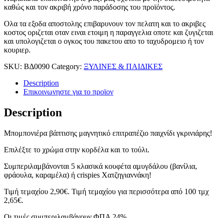
καθώς και τον ακριβή χρόνο παράδοσης του προϊόντος.
Ολα τα εξοδα αποστολης επιβαρυνουν τον πελατη και το ακριβες
κοστος οριζεται οταν ειναι ετοιμη η παραγγελια οποτε και ζυγιζεται
και υπολογιζεται ο ογκος του πακετου απο το ταχυδρομειο ή τον
κουριερ.
SKU:
ΒΔ0090
Category:
ΞΥΛΙΝΕΣ & ΠΑΙΔΙΚΕΣ
Description
Επικοινωνηστε για το προϊoν
Description
Μπομπονιέρα βάπτισης μαγνητικό επιτραπέζιο παιχνίδι γκρινιάρης!
Επιλέξτε το χρώμα στην κορδέλα και το τούλι.
Συμπεριλαμβάνονται 5 κλασικά κουφέτα αμυγδάλου (βανίλια,
φράουλα, καραμέλα) ή crispies Χατζηγιαννάκη!
Τιμή τεμαχίου 2,90€. Τιμή τεμαχίου για περισσότερα από 100 τμχ
2,65€.
Οι τιμές συμπεριλαμβάνουν ΦΠΑ 24%.