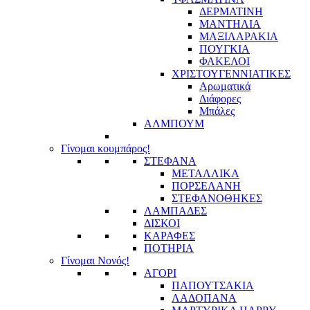
ΔΕΡΜΑΤΙΝΗ
ΜΑΝΤΗΛΙΑ
ΜΑΞΙΛΑΡΑΚΙΑ
ΠΟΥΓΚΙΑ
ΦΑΚΕΛΟΙ
ΧΡΙΣΤΟΥΓΕΝΝΙΑΤΙΚΕΣ
Αρωματικά
Διάφορες
Μπάλες
ΑΛΜΠΟΥΜ
Γίνομαι κουμπάρος!
ΣΤΕΦΑΝΑ
ΜΕΤΑΛΛΙΚΑ
ΠΟΡΣΕΛΑΝΗ
ΣΤΕΦΑΝΟΘΗΚΕΣ
ΛΑΜΠΑΔΕΣ
ΔΙΣΚΟΙ
ΚΑΡΑΦΕΣ
ΠΟΤΗΡΙΑ
Γίνομαι Νονός!
ΑΓΟΡΙ
ΠΑΠΟΥΤΣΑΚΙΑ
ΛΑΔΟΠΑΝΑ