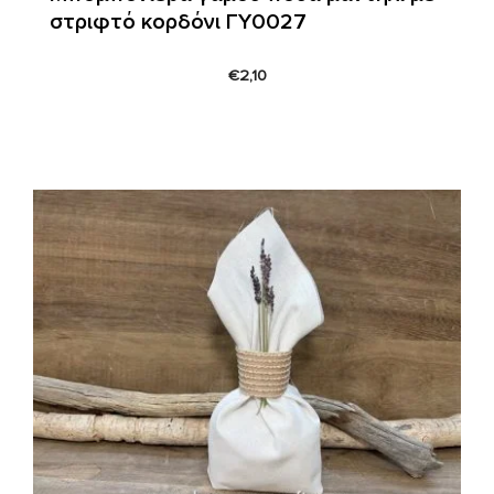
στριφτό κορδόνι ΓΥ0027
€
2,10