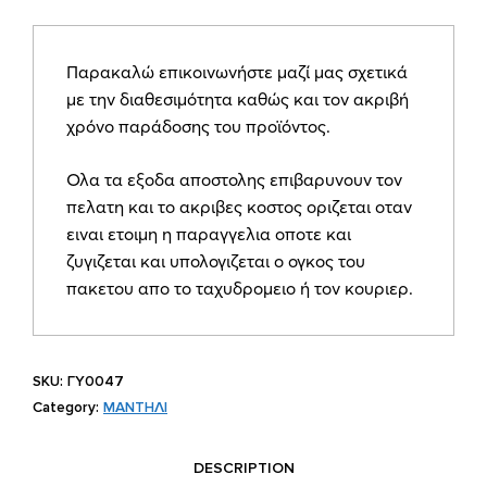
μαντήλι
λινό
σαντούκ
Παρακαλώ επικοινωνήστε μαζί μας σχετικά
ΓΥ0047
με την διαθεσιμότητα καθώς και τον ακριβή
quantity
χρόνο παράδοσης του προϊόντος.
Ολα τα εξοδα αποστολης επιβαρυνουν τον
πελατη και το ακριβες κοστος οριζεται οταν
ειναι ετοιμη η παραγγελια οποτε και
ζυγιζεται και υπολογιζεται ο ογκος του
πακετου απο το ταχυδρομειο ή τον κουριερ.
SKU:
ΓΥ0047
Category:
ΜΑΝΤΗΛΙ
DESCRIPTION