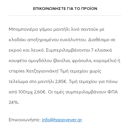
ΕΠΙΚΟΙΝΩΝΗΣΤΕ ΓΙΑ ΤΟ ΠΡΟΪOΝ
Μπομπονιέρα γάμου μαντήλι λινό σαντούκ με
κλαδάκι αποξηραμένου ευκάλυπτου. Διαθέσιμο σε
εκρού και λευκό. Συμπεριλαμβάνονται 7 κλασικά
κουφέτα αμυγδάλου (βανίλια, φράουλα, καραμέλα) ή
crispies Χατζηγιαννάκη! Τιμή τεμαχίου χωρίς
τελείωμα στο μαντήλι 2,85€. Τιμή τεμαχίου για πάνω
από 100τμχ 2,60€. Οι τιμές συμπεριλαμβάνουν ΦΠΑ
24%.
Επικοινωνήστε:
info@happyever.gr