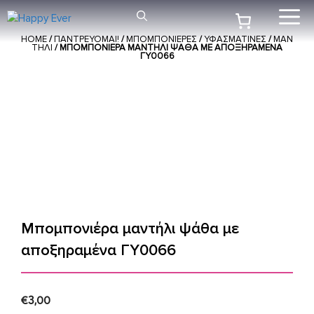
Μετάβαση
Me
σε
HOME
/
ΠΑΝΤΡΕΥΟΜΑΙ!
/
ΜΠΟΜΠΟΝΙΕΡΕΣ
/
ΥΦΑΣΜΑΤΙΝΕΣ
/
ΜΑΝ
περιεχόμενο
ΤΗΛΙ
/ ΜΠΟΜΠΟΝΙΈΡΑ ΜΑΝΤΉΛΙ ΨΆΘΑ ΜΕ ΑΠΟΞΗΡΑΜΈΝΑ
ΓΥ0066
Μπομπονιέρα μαντήλι ψάθα με
αποξηραμένα ΓΥ0066
€
3,00