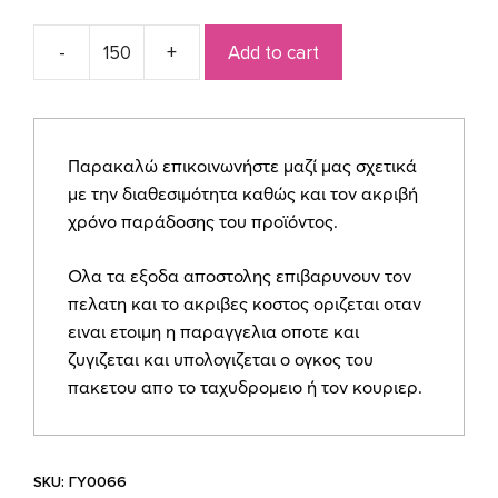
Add to cart
Μπομπονιέρα
μαντήλι
ψάθα
με
Παρακαλώ επικοινωνήστε μαζί μας σχετικά
αποξηραμένα
με την διαθεσιμότητα καθώς και τον ακριβή
ΓΥ0066
χρόνο παράδοσης του προϊόντος.
quantity
Ολα τα εξοδα αποστολης επιβαρυνουν τον
πελατη και το ακριβες κοστος οριζεται οταν
ειναι ετοιμη η παραγγελια οποτε και
ζυγιζεται και υπολογιζεται ο ογκος του
πακετου απο το ταχυδρομειο ή τον κουριερ.
SKU:
ΓΥ0066