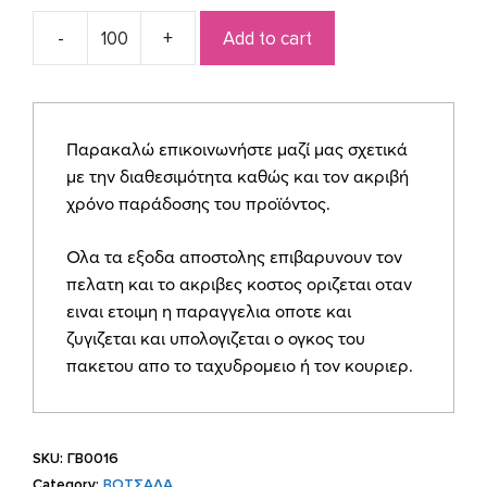
Add to cart
Μπομπονιέρα
βότσαλο
με
δεντράκι
Παρακαλώ επικοινωνήστε μαζί μας σχετικά
ΓΒ0016
με την διαθεσιμότητα καθώς και τον ακριβή
quantity
χρόνο παράδοσης του προϊόντος.
Ολα τα εξοδα αποστολης επιβαρυνουν τον
πελατη και το ακριβες κοστος οριζεται οταν
ειναι ετοιμη η παραγγελια οποτε και
ζυγιζεται και υπολογιζεται ο ογκος του
πακετου απο το ταχυδρομειο ή τον κουριερ.
SKU:
ΓΒ0016
Category:
ΒΟΤΣΑΛΑ