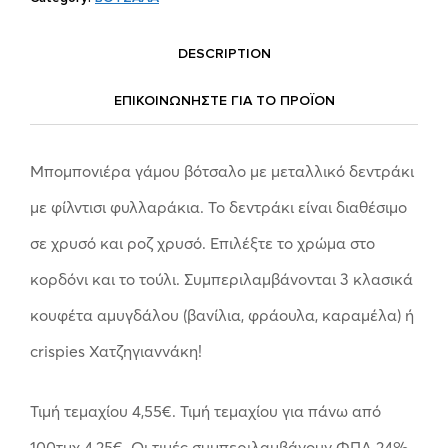
DESCRIPTION
ΕΠΙΚΟΙΝΩΝΗΣΤΕ ΓΙΑ ΤΟ ΠΡΟΪOΝ
Μπομπονιέρα γάμου βότσαλο με μεταλλικό δεντράκι
με φίλντισι φυλλαράκια. Το δεντράκι είναι διαθέσιμο
σε χρυσό και ροζ χρυσό. Επιλέξτε το χρώμα στο
κορδόνι και το τούλι. Συμπεριλαμβάνονται 3 κλασικά
κουφέτα αμυγδάλου (βανίλια, φράουλα, καραμέλα) ή
crispies Χατζηγιαννάκη!
Τιμή τεμαχίου 4,55€. Τιμή τεμαχίου για πάνω από
100τμχ 4,25€. Οι τιμές συμπεριλαμβάνουν ΦΠΑ 24%.