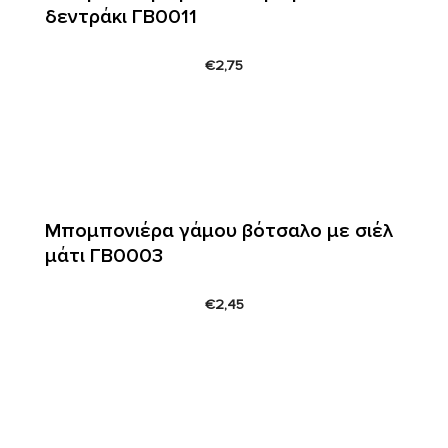
δεντράκι ΓΒ0011
€
2,75
Μπομπονιέρα γάμου βότσαλο με σιέλ
μάτι ΓΒ0003
€
2,45