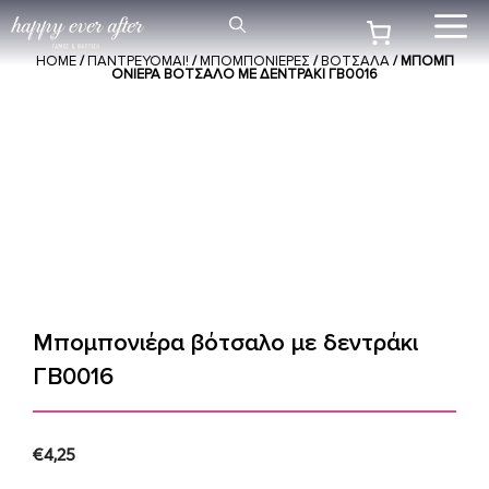
Μετάβαση
Me
σε
HOME
/
ΠΑΝΤΡΕΥΟΜΑΙ!
/
ΜΠΟΜΠΟΝΙΕΡΕΣ
/
ΒΟΤΣΑΛΑ
/ ΜΠΟΜΠ
περιεχόμενο
ΟΝΙΈΡΑ ΒΌΤΣΑΛΟ ΜΕ ΔΕΝΤΡΆΚΙ ΓΒ0016
Μπομπονιέρα βότσαλο με δεντράκι
ΓΒ0016
€
4,25