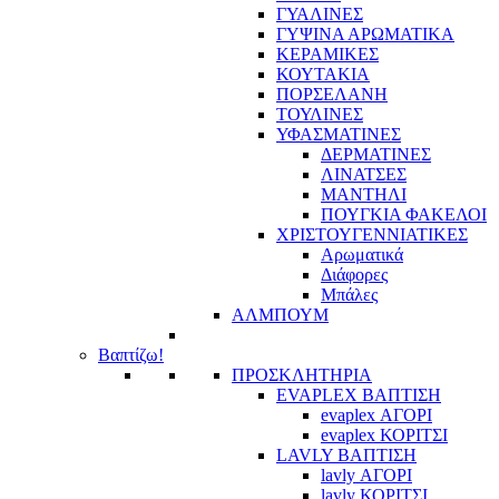
ΓΥΑΛΙΝΕΣ
ΓΥΨΙΝΑ ΑΡΩΜΑΤΙΚΑ
ΚΕΡΑΜΙΚΕΣ
ΚΟΥΤΑΚΙΑ
ΠΟΡΣΕΛΑΝΗ
ΤΟΥΛΙΝΕΣ
ΥΦΑΣΜΑΤΙΝΕΣ
ΔΕΡΜΑΤΙΝΕΣ
ΛΙΝΑΤΣΕΣ
ΜΑΝΤΗΛΙ
ΠΟΥΓΚΙΑ ΦΑΚΕΛΟΙ
ΧΡΙΣΤΟΥΓΕΝΝΙΑΤΙΚΕΣ
Αρωματικά
Διάφορες
Μπάλες
ΑΛΜΠΟΥΜ
Βαπτίζω!
ΠΡΟΣΚΛΗΤΗΡΙΑ
EVAPLEX ΒΑΠΤΙΣΗ
evaplex ΑΓΟΡΙ
evaplex ΚΟΡΙΤΣΙ
LAVLY ΒΑΠΤΙΣΗ
lavly ΑΓΟΡΙ
lavly ΚΟΡΙΤΣΙ