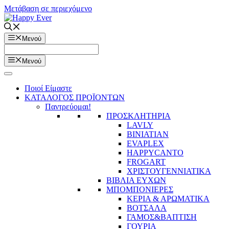
Μετάβαση σε περιεχόμενο
Μενού
Μενού
Ποιοί Είμαστε
ΚΑΤΑΛΟΓΟΣ ΠΡΟΪΟΝΤΩΝ
Παντρεύομαι!
ΠΡΟΣΚΛΗΤΗΡΙΑ
LAVLY
BINIATIAN
EVAPLEX
HAPPYCANTO
FROGART
ΧΡΙΣΤΟΥΓΕΝΝΙΑΤΙΚΑ
ΒΙΒΛΙΑ ΕΥΧΩΝ
ΜΠΟΜΠΟΝΙΕΡΕΣ
ΚΕΡΙΑ & ΑΡΩΜΑΤΙΚΑ
ΒΟΤΣΑΛΑ
ΓΑΜΟΣ&ΒΑΠΤΙΣΗ
ΓΟΥΡΙΑ