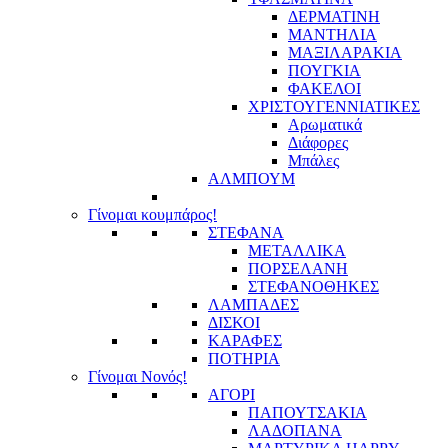
ΔΕΡΜΑΤΙΝΗ
ΜΑΝΤΗΛΙΑ
ΜΑΞΙΛΑΡΑΚΙΑ
ΠΟΥΓΚΙΑ
ΦΑΚΕΛΟΙ
ΧΡΙΣΤΟΥΓΕΝΝΙΑΤΙΚΕΣ
Αρωματικά
Διάφορες
Μπάλες
ΑΛΜΠΟΥΜ
Γίνομαι κουμπάρος!
ΣΤΕΦΑΝΑ
ΜΕΤΑΛΛΙΚΑ
ΠΟΡΣΕΛΑΝΗ
ΣΤΕΦΑΝΟΘΗΚΕΣ
ΛΑΜΠΑΔΕΣ
ΔΙΣΚΟΙ
ΚΑΡΑΦΕΣ
ΠΟΤΗΡΙΑ
Γίνομαι Νονός!
ΑΓΟΡΙ
ΠΑΠΟΥΤΣΑΚΙΑ
ΛΑΔΟΠΑΝΑ