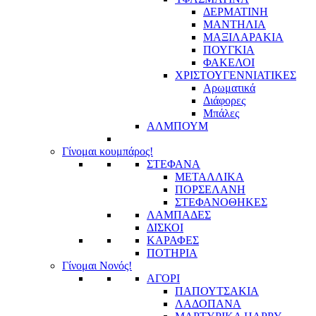
ΔΕΡΜΑΤΙΝΗ
ΜΑΝΤΗΛΙΑ
ΜΑΞΙΛΑΡΑΚΙΑ
ΠΟΥΓΚΙΑ
ΦΑΚΕΛΟΙ
ΧΡΙΣΤΟΥΓΕΝΝΙΑΤΙΚΕΣ
Αρωματικά
Διάφορες
Μπάλες
ΑΛΜΠΟΥΜ
Γίνομαι κουμπάρος!
ΣΤΕΦΑΝΑ
ΜΕΤΑΛΛΙΚΑ
ΠΟΡΣΕΛΑΝΗ
ΣΤΕΦΑΝΟΘΗΚΕΣ
ΛΑΜΠΑΔΕΣ
ΔΙΣΚΟΙ
ΚΑΡΑΦΕΣ
ΠΟΤΗΡΙΑ
Γίνομαι Νονός!
ΑΓΟΡΙ
ΠΑΠΟΥΤΣΑΚΙΑ
ΛΑΔΟΠΑΝΑ