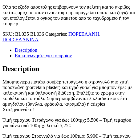
Ολα τα εξοδα αποστολης επιβαρυνουν τον πελατη και το ακριβες
κοστος οριζεται οταν ειναι ετοιμη η παραγγελια οποτε και ζυγιζεται
και υπολογιζεται ο ογκος του πακετου απο το ταχυδρομειο ή τον
κουριερ.
SKU:
BL035 BL036
Categories:
ΠΟΡΣΕΛΑΝΗ
,
ΠΟΡΣΕΛΑΝΙΝΑ
Description
Επικοινωνηστε για το προϊoν
Description
Μπομπονιέρα πιατάκι σουβέρ τετράγωνο ή στρογγυλό από χυτή
πορσελάνη (porcelain plaster) και υγρό γυαλί για μπομπονιέρες με
καλοκαιρινή και θαλασσινή διάθεση. Επιλέξτε το χρώμα στην
κορδέλα και το τούλι. Συμπεριλαμβάνονται 3 κλασικά κουφέτα
αμυγδάλου (βανίλια, φράουλα, καραμέλα) ή crispies
Χατζηγιαννάκη!
Τιμή τεμαχίου Τετράγωνο για έως 100τμχ: 5,50€ – Τιμή τεμαχίου
για πάνω από 100τμχ: λευκό 5,25€
Τιμή τεμαχίου Στρογγυλό για έως 100τμχ: 5,90€ – Τιμή τεμαχίου