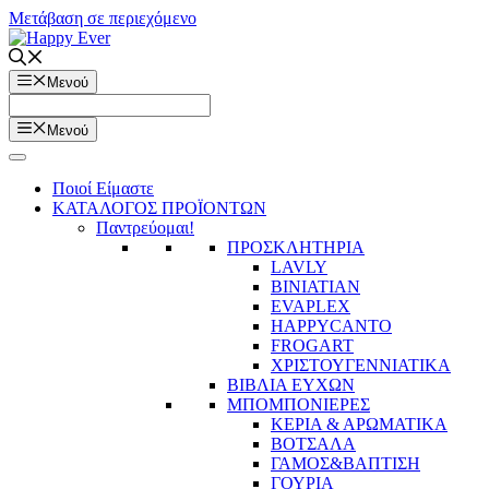
Μετάβαση σε περιεχόμενο
Μενού
Μενού
Ποιοί Είμαστε
ΚΑΤΑΛΟΓΟΣ ΠΡΟΪΟΝΤΩΝ
Παντρεύομαι!
ΠΡΟΣΚΛΗΤΗΡΙΑ
LAVLY
BINIATIAN
EVAPLEX
HAPPYCANTO
FROGART
ΧΡΙΣΤΟΥΓΕΝΝΙΑΤΙΚΑ
ΒΙΒΛΙΑ ΕΥΧΩΝ
ΜΠΟΜΠΟΝΙΕΡΕΣ
ΚΕΡΙΑ & ΑΡΩΜΑΤΙΚΑ
ΒΟΤΣΑΛΑ
ΓΑΜΟΣ&ΒΑΠΤΙΣΗ
ΓΟΥΡΙΑ