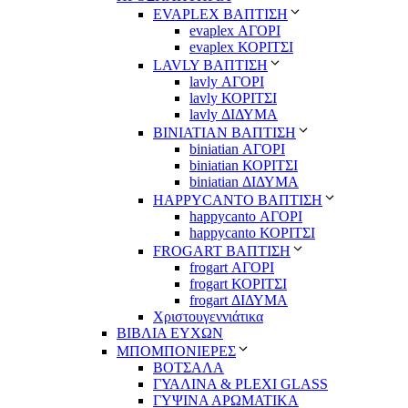
EVAPLEX ΒΑΠΤΙΣΗ
evaplex ΑΓΟΡΙ
evaplex ΚΟΡΙΤΣΙ
LAVLY ΒΑΠΤΙΣΗ
lavly ΑΓΟΡΙ
lavly ΚΟΡΙΤΣΙ
lavly ΔΙΔΥΜΑ
ΒΙΝΙΑΤΙΑΝ ΒΑΠΤΙΣΗ
biniatian ΑΓΟΡΙ
biniatian ΚΟΡΙΤΣΙ
biniatian ΔΙΔΥΜΑ
HAPPYCANTO ΒΑΠΤΙΣΗ
happycanto ΑΓΟΡΙ
happycanto ΚΟΡΙΤΣΙ
FROGART ΒΑΠΤΙΣΗ
frogart ΑΓΟΡΙ
frogart ΚΟΡΙΤΣΙ
frogart ΔΙΔΥΜΑ
Χριστουγεννιάτικα
ΒΙΒΛΙΑ ΕΥΧΩΝ
ΜΠΟΜΠΟΝΙΕΡΕΣ
ΒΟΤΣΑΛΑ
ΓΥΑΛΙΝΑ & PLEXI GLASS
ΓΥΨΙΝΑ ΑΡΩΜΑΤΙΚΑ