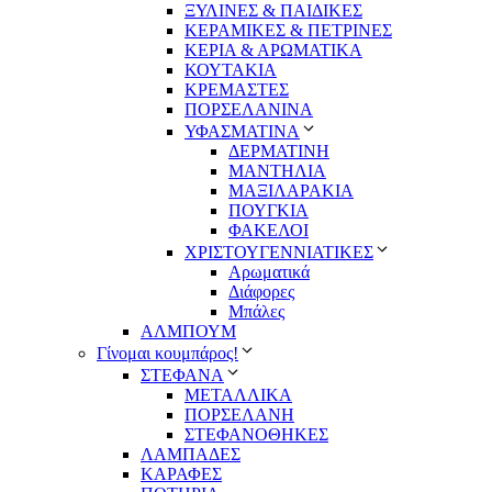
ΞΥΛΙΝΕΣ & ΠΑΙΔΙΚΕΣ
ΚΕΡΑΜΙΚΕΣ & ΠΕΤΡΙΝΕΣ
ΚΕΡΙΑ & ΑΡΩΜΑΤΙΚΑ
ΚΟΥΤΑΚΙΑ
ΚΡΕΜΑΣΤΕΣ
ΠΟΡΣΕΛΑΝΙΝΑ
ΥΦΑΣΜΑΤΙΝA
ΔΕΡΜΑΤΙΝΗ
ΜΑΝΤΗΛΙΑ
ΜΑΞΙΛΑΡΑΚΙΑ
ΠΟΥΓΚΙΑ
ΦΑΚΕΛΟΙ
ΧΡΙΣΤΟΥΓΕΝΝΙΑΤΙΚΕΣ
Αρωματικά
Διάφορες
Μπάλες
ΑΛΜΠΟΥΜ
Γίνομαι κουμπάρος!
ΣΤΕΦΑΝΑ
ΜΕΤΑΛΛΙΚΑ
ΠΟΡΣΕΛΑΝΗ
ΣΤΕΦΑΝΟΘΗΚΕΣ
ΛΑΜΠΑΔΕΣ
ΚΑΡΑΦΕΣ