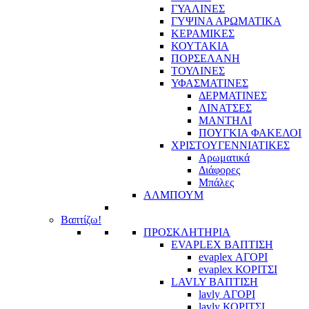
ΓΥΑΛΙΝΕΣ
ΓΥΨΙΝΑ ΑΡΩΜΑΤΙΚΑ
ΚΕΡΑΜΙΚΕΣ
ΚΟΥΤΑΚΙΑ
ΠΟΡΣΕΛΑΝΗ
ΤΟΥΛΙΝΕΣ
ΥΦΑΣΜΑΤΙΝΕΣ
ΔΕΡΜΑΤΙΝΕΣ
ΛΙΝΑΤΣΕΣ
ΜΑΝΤΗΛΙ
ΠΟΥΓΚΙΑ ΦΑΚΕΛΟΙ
ΧΡΙΣΤΟΥΓΕΝΝΙΑΤΙΚΕΣ
Αρωματικά
Διάφορες
Μπάλες
ΑΛΜΠΟΥΜ
Βαπτίζω!
ΠΡΟΣΚΛΗΤΗΡΙΑ
EVAPLEX ΒΑΠΤΙΣΗ
evaplex ΑΓΟΡΙ
evaplex ΚΟΡΙΤΣΙ
LAVLY ΒΑΠΤΙΣΗ
lavly ΑΓΟΡΙ
lavly ΚΟΡΙΤΣΙ