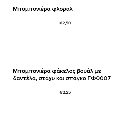
Μπομπονιέρα φλοράλ
€
2,50
Μπομπονιέρα φάκελος βουάλ με
δαντέλα, στάχυ και σπάγκο ΓΦ0007
€
2,25