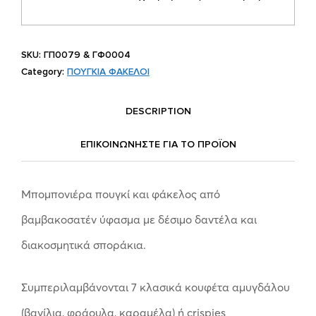
SKU:
ΓΠ0079 & ΓΦ0004
Category:
ΠΟΥΓΚΙΑ ΦΑΚΕΛΟΙ
DESCRIPTION
ΕΠΙΚΟΙΝΩΝΗΣΤΕ ΓΙΑ ΤΟ ΠΡΟΪOΝ
Μπομπονιέρα πουγκί και φάκελος από
βαμβακοσατέν ύφασμα με δέσιμο δαντέλα και
διακοσμητικά σποράκια.
Συμπεριλαμβάνονται 7 κλασικά κουφέτα αμυγδάλου
(βανίλια, φράουλα, καραμέλα) ή crispies