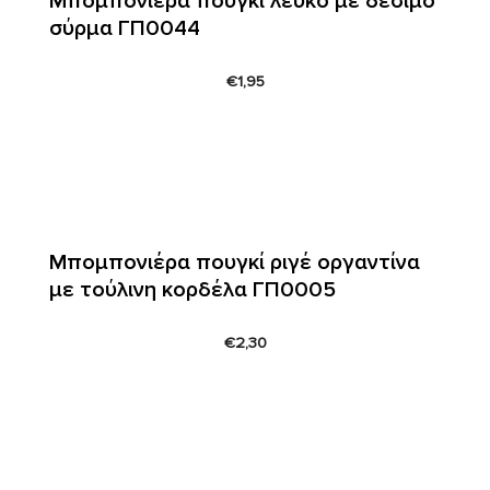
Μπομπονιέρα πουγκί λευκό με δέσιμο
σύρμα ΓΠ0044
€
1,95
Μπομπονιέρα πουγκί ριγέ οργαντίνα
με τούλινη κορδέλα ΓΠ0005
€
2,30