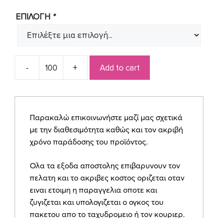
ΕΠΙΛΟΓΗ
*
Add to cart
Μπομπονιερα
πουγκί
&
φάκελος
Παρακαλώ επικοινωνήστε μαζί μας σχετικά
βαμβακοσατέν
με την διαθεσιμότητα καθώς και τον ακριβή
ΓΠ0079
χρόνο παράδοσης του προϊόντος.
&
ΓΦ0004
Ολα τα εξοδα αποστολης επιβαρυνουν τον
quantity
πελατη και το ακριβες κοστος οριζεται οταν
ειναι ετοιμη η παραγγελια οποτε και
ζυγιζεται και υπολογιζεται ο ογκος του
πακετου απο το ταχυδρομειο ή τον κουριερ.