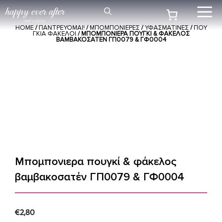
Μετάβαση
Me
σε
HOME
/
ΠΑΝΤΡΕΥΟΜΑΙ!
/
ΜΠΟΜΠΟΝΙΕΡΕΣ
/
ΥΦΑΣΜΑΤΙΝΕΣ
/
ΠΟΥ
περιεχόμενο
ΓΚΙΑ ΦΑΚΕΛΟΙ
/ ΜΠΟΜΠΟΝΙΕΡΑ ΠΟΥΓΚΊ & ΦΆΚΕΛΟΣ
ΒΑΜΒΑΚΟΣΑΤΈΝ ΓΠ0079 & ΓΦ0004
Μπομπονιερα πουγκί & φάκελος
βαμβακοσατέν ΓΠ0079 & ΓΦ0004
€
2,80