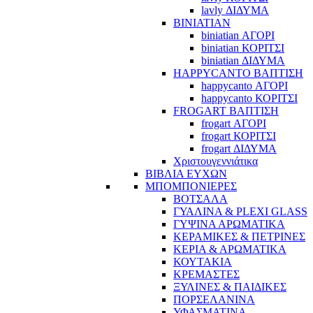
lavly ΔΙΔΥΜΑ
BINIATIAN
biniatian ΑΓΟΡΙ
biniatian ΚΟΡΙΤΣΙ
biniatian ΔΙΔΥΜΑ
HAPPYCANTO ΒΑΠΤΙΣΗ
happycanto ΑΓΟΡΙ
happycanto ΚΟΡΙΤΣΙ
FROGART ΒΑΠΤΙΣΗ
frogart ΑΓΟΡΙ
frogart ΚΟΡΙΤΣΙ
frogart ΔΙΔΥΜΑ
Χριστουγεννιάτικα
ΒΙΒΛΙΑ ΕΥΧΩΝ
ΜΠΟΜΠΟΝΙΕΡΕΣ
ΒΟΤΣΑΛΑ
ΓΥΑΛΙΝΑ & PLEXI GLASS
ΓΥΨΙΝΑ ΑΡΩΜΑΤΙΚΑ
ΚΕΡΑΜΙΚΕΣ & ΠΕΤΡΙΝΕΣ
ΚΕΡΙΑ & ΑΡΩΜΑΤΙΚΑ
ΚΟΥΤΑΚΙΑ
ΚΡΕΜΑΣΤΕΣ
ΞΥΛΙΝΕΣ & ΠΑΙΔΙΚΕΣ
ΠΟΡΣΕΛΑΝΙΝΑ
ΥΦΑΣΜΑΤΙΝA