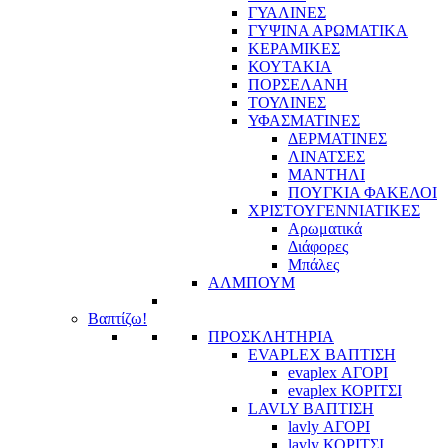
ΓΥΑΛΙΝΕΣ
ΓΥΨΙΝΑ ΑΡΩΜΑΤΙΚΑ
ΚΕΡΑΜΙΚΕΣ
ΚΟΥΤΑΚΙΑ
ΠΟΡΣΕΛΑΝΗ
ΤΟΥΛΙΝΕΣ
ΥΦΑΣΜΑΤΙΝΕΣ
ΔΕΡΜΑΤΙΝΕΣ
ΛΙΝΑΤΣΕΣ
ΜΑΝΤΗΛΙ
ΠΟΥΓΚΙΑ ΦΑΚΕΛΟΙ
ΧΡΙΣΤΟΥΓΕΝΝΙΑΤΙΚΕΣ
Αρωματικά
Διάφορες
Μπάλες
ΑΛΜΠΟΥΜ
Βαπτίζω!
ΠΡΟΣΚΛΗΤΗΡΙΑ
EVAPLEX ΒΑΠΤΙΣΗ
evaplex ΑΓΟΡΙ
evaplex ΚΟΡΙΤΣΙ
LAVLY ΒΑΠΤΙΣΗ
lavly ΑΓΟΡΙ
lavly ΚΟΡΙΤΣΙ