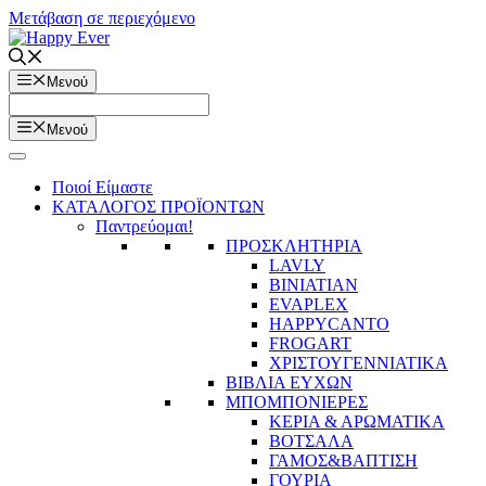
Μετάβαση σε περιεχόμενο
Μενού
Μενού
Ποιοί Είμαστε
ΚΑΤΑΛΟΓΟΣ ΠΡΟΪΟΝΤΩΝ
Παντρεύομαι!
ΠΡΟΣΚΛΗΤΗΡΙΑ
LAVLY
BINIATIAN
EVAPLEX
HAPPYCANTO
FROGART
ΧΡΙΣΤΟΥΓΕΝΝΙΑΤΙΚΑ
ΒΙΒΛΙΑ ΕΥΧΩΝ
ΜΠΟΜΠΟΝΙΕΡΕΣ
ΚΕΡΙΑ & ΑΡΩΜΑΤΙΚΑ
ΒΟΤΣΑΛΑ
ΓΑΜΟΣ&ΒΑΠΤΙΣΗ
ΓΟΥΡΙΑ