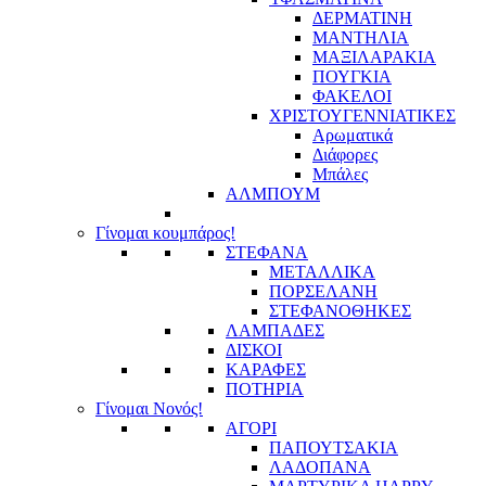
ΔΕΡΜΑΤΙΝΗ
ΜΑΝΤΗΛΙΑ
ΜΑΞΙΛΑΡΑΚΙΑ
ΠΟΥΓΚΙΑ
ΦΑΚΕΛΟΙ
ΧΡΙΣΤΟΥΓΕΝΝΙΑΤΙΚΕΣ
Αρωματικά
Διάφορες
Μπάλες
ΑΛΜΠΟΥΜ
Γίνομαι κουμπάρος!
ΣΤΕΦΑΝΑ
ΜΕΤΑΛΛΙΚΑ
ΠΟΡΣΕΛΑΝΗ
ΣΤΕΦΑΝΟΘΗΚΕΣ
ΛΑΜΠΑΔΕΣ
ΔΙΣΚΟΙ
ΚΑΡΑΦΕΣ
ΠΟΤΗΡΙΑ
Γίνομαι Νονός!
ΑΓΟΡΙ
ΠΑΠΟΥΤΣΑΚΙΑ
ΛΑΔΟΠΑΝΑ