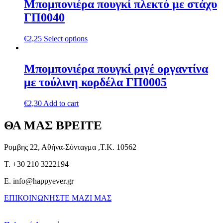
Μπομπονιέρα πουγκί πλεκτό με στάχυ
ΓΠ0040
€
2,25
Select options
Μπομπονιέρα πουγκί ριγέ οργαντίνα
με τούλινη κορδέλα ΓΠ0005
€
2,30
Add to cart
ΘΑ ΜΑΣ ΒΡΕΙΤΕ
Ρομβης 22, Αθήνα-Σύνταγμα ,Τ.Κ. 10562
T. +30 210 3222194
E. info@happyever.gr
ΕΠΙΚΟΙΝΩΝΗΣΤΕ ΜΑΖΙ ΜΑΣ