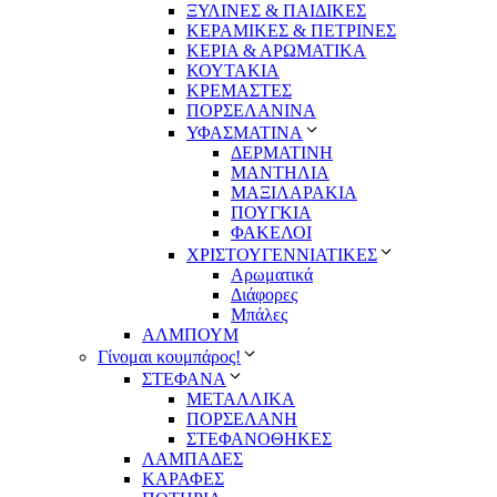
ΞΥΛΙΝΕΣ & ΠΑΙΔΙΚΕΣ
ΚΕΡΑΜΙΚΕΣ & ΠΕΤΡΙΝΕΣ
ΚΕΡΙΑ & ΑΡΩΜΑΤΙΚΑ
ΚΟΥΤΑΚΙΑ
ΚΡΕΜΑΣΤΕΣ
ΠΟΡΣΕΛΑΝΙΝΑ
ΥΦΑΣΜΑΤΙΝA
ΔΕΡΜΑΤΙΝΗ
ΜΑΝΤΗΛΙΑ
ΜΑΞΙΛΑΡΑΚΙΑ
ΠΟΥΓΚΙΑ
ΦΑΚΕΛΟΙ
ΧΡΙΣΤΟΥΓΕΝΝΙΑΤΙΚΕΣ
Αρωματικά
Διάφορες
Μπάλες
ΑΛΜΠΟΥΜ
Γίνομαι κουμπάρος!
ΣΤΕΦΑΝΑ
ΜΕΤΑΛΛΙΚΑ
ΠΟΡΣΕΛΑΝΗ
ΣΤΕΦΑΝΟΘΗΚΕΣ
ΛΑΜΠΑΔΕΣ
ΚΑΡΑΦΕΣ