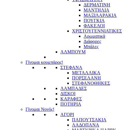
ΔΕΡΜΑΤΙΝΗ
ΜΑΝΤΗΛΙΑ
ΜΑΞΙΛΑΡΑΚΙΑ
ΠΟΥΓΚΙΑ
ΦΑΚΕΛΟΙ
ΧΡΙΣΤΟΥΓΕΝΝΙΑΤΙΚΕΣ
Αρωματικά
Διάφορες
Μπάλες
ΑΛΜΠΟΥΜ
Γίνομαι κουμπάρος!
ΣΤΕΦΑΝΑ
ΜΕΤΑΛΛΙΚΑ
ΠΟΡΣΕΛΑΝΗ
ΣΤΕΦΑΝΟΘΗΚΕΣ
ΛΑΜΠΑΔΕΣ
ΔΙΣΚΟΙ
ΚΑΡΑΦΕΣ
ΠΟΤΗΡΙΑ
Γίνομαι Νονός!
ΑΓΟΡΙ
ΠΑΠΟΥΤΣΑΚΙΑ
ΛΑΔΟΠΑΝΑ