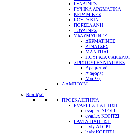
ΓΥΑΛΙΝΕΣ
ΓΥΨΙΝΑ ΑΡΩΜΑΤΙΚΑ
ΚΕΡΑΜΙΚΕΣ
ΚΟΥΤΑΚΙΑ
ΠΟΡΣΕΛΑΝΗ
ΤΟΥΛΙΝΕΣ
ΥΦΑΣΜΑΤΙΝΕΣ
ΔΕΡΜΑΤΙΝΕΣ
ΛΙΝΑΤΣΕΣ
ΜΑΝΤΗΛΙ
ΠΟΥΓΚΙΑ ΦΑΚΕΛΟΙ
ΧΡΙΣΤΟΥΓΕΝΝΙΑΤΙΚΕΣ
Αρωματικά
Διάφορες
Μπάλες
ΑΛΜΠΟΥΜ
Βαπτίζω!
ΠΡΟΣΚΛΗΤΗΡΙΑ
EVAPLEX ΒΑΠΤΙΣΗ
evaplex ΑΓΟΡΙ
evaplex ΚΟΡΙΤΣΙ
LAVLY ΒΑΠΤΙΣΗ
lavly ΑΓΟΡΙ
lavly ΚΟΡΙΤΣΙ