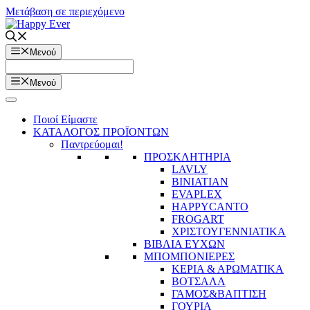
Μετάβαση σε περιεχόμενο
Μενού
Μενού
Ποιοί Είμαστε
ΚΑΤΑΛΟΓΟΣ ΠΡΟΪΟΝΤΩΝ
Παντρεύομαι!
ΠΡΟΣΚΛΗΤΗΡΙΑ
LAVLY
BINIATIAN
EVAPLEX
HAPPYCANTO
FROGART
ΧΡΙΣΤΟΥΓΕΝΝΙΑΤΙΚΑ
ΒΙΒΛΙΑ ΕΥΧΩΝ
ΜΠΟΜΠΟΝΙΕΡΕΣ
ΚΕΡΙΑ & ΑΡΩΜΑΤΙΚΑ
ΒΟΤΣΑΛΑ
ΓΑΜΟΣ&ΒΑΠΤΙΣΗ
ΓΟΥΡΙΑ