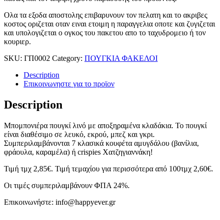
Ολα τα εξοδα αποστολης επιβαρυνουν τον πελατη και το ακριβες
κοστος οριζεται οταν ειναι ετοιμη η παραγγελια οποτε και ζυγιζεται
και υπολογιζεται ο ογκος του πακετου απο το ταχυδρομειο ή τον
κουριερ.
SKU:
ΓΠ0002
Category:
ΠΟΥΓΚΙΑ ΦΑΚΕΛΟΙ
Description
Επικοινωνηστε για το προϊoν
Description
Μπομπονιέρα πουγκί λινό με αποξηραμένα κλαδάκια. Το πουγκί
είναι διαθέσιμο σε λευκό, εκρού, μπεζ και γκρι.
Συμπεριλαμβάνονται 7 κλασικά κουφέτα αμυγδάλου (βανίλια,
φράουλα, καραμέλα) ή crispies Χατζηγιαννάκη!
Τιμή τμχ 2,85€. Τιμή τεμαχίου για περισσότερα από 100τμχ 2,60€.
Οι τιμές συμπεριλαμβάνουν ΦΠΑ 24%.
Επικοινωνήστε: info@happyever.gr