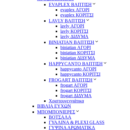
EVAPLEX ΒΑΠΤΙΣΗ
evaplex ΑΓΟΡΙ
evaplex ΚΟΡΙΤΣΙ
LAVLY ΒΑΠΤΙΣΗ
lavly ΑΓΟΡΙ
lavly ΚΟΡΙΤΣΙ
lavly ΔΙΔΥΜΑ
ΒΙΝΙΑΤΙΑΝ ΒΑΠΤΙΣΗ
biniatian ΑΓΟΡΙ
biniatian ΚΟΡΙΤΣΙ
biniatian ΔΙΔΥΜΑ
HAPPYCANTO ΒΑΠΤΙΣΗ
happycanto ΑΓΟΡΙ
happycanto ΚΟΡΙΤΣΙ
FROGART ΒΑΠΤΙΣΗ
frogart ΑΓΟΡΙ
frogart ΚΟΡΙΤΣΙ
frogart ΔΙΔΥΜΑ
Χριστουγεννιάτικα
ΒΙΒΛΙΑ ΕΥΧΩΝ
ΜΠΟΜΠΟΝΙΕΡΕΣ
ΒΟΤΣΑΛΑ
ΓΥΑΛΙΝΑ & PLEXI GLASS
ΓΥΨΙΝΑ ΑΡΩΜΑΤΙΚΑ