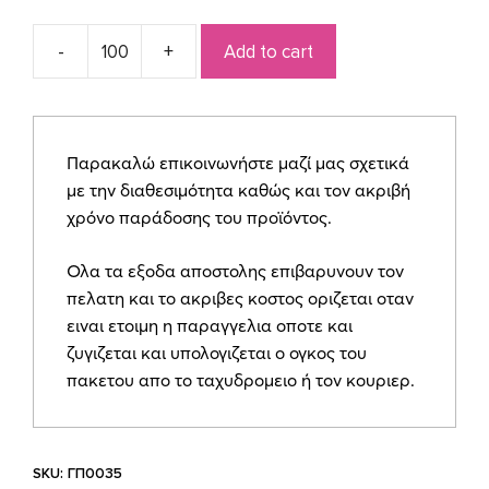
Add to cart
Μπομπονιερα
πουγκί
ψάθας
με
Παρακαλώ επικοινωνήστε μαζί μας σχετικά
αποξηραμένα
με την διαθεσιμότητα καθώς και τον ακριβή
ΓΠ0035
χρόνο παράδοσης του προϊόντος.
quantity
Ολα τα εξοδα αποστολης επιβαρυνουν τον
πελατη και το ακριβες κοστος οριζεται οταν
ειναι ετοιμη η παραγγελια οποτε και
ζυγιζεται και υπολογιζεται ο ογκος του
πακετου απο το ταχυδρομειο ή τον κουριερ.
SKU:
ΓΠ0035