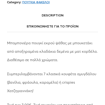
Category:
ΠΟΥΓΚΙΑ ΦΑΚΕΛΟΙ
DESCRIPTION
ΕΠΙΚΟΙΝΩΝΗΣΤΕ ΓΙΑ ΤΟ ΠΡΟΪOΝ
Μπομπονιέρα πουγκί εκρού ψάθας με μπουκετάκι
από αποξηραμένα κλαδάκια δεμένα με ματ κορδέλα.
Διαθέσιμο σε πολλά χρώματα.
Συμπεριλαμβάνονται 7 κλασικά κουφέτα αμυγδάλου
(βανίλια, φράουλα, καραμέλα) ή crispies
Χατζηγιαννάκη!
Τιμή τμχ 3,00€. Τιμή τεμαχίου για περισσότερα από