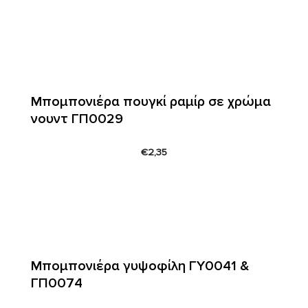
Μπομπονιέρα πουγκί ραμίρ σε χρώμα
νουντ ΓΠ0029
€
2,35
Μπομπονιέρα γυψοφίλη ΓΥ0041 &
ΓΠ0074