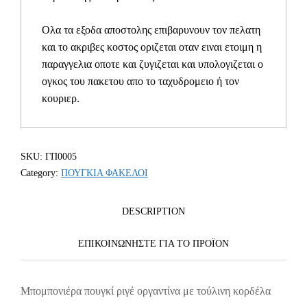
κορδέλα
ΓΠ0005
Ολα τα εξοδα αποστολης επιβαρυνουν τον πελατη
quantity
και το ακριβες κοστος οριζεται οταν ειναι ετοιμη η
παραγγελια οποτε και ζυγιζεται και υπολογιζεται ο
ογκος του πακετου απο το ταχυδρομειο ή τον
κουριερ.
SKU:
ΓΠ0005
Category:
ΠΟΥΓΚΙΑ ΦΑΚΕΛΟΙ
DESCRIPTION
ΕΠΙΚΟΙΝΩΝΗΣΤΕ ΓΙΑ ΤΟ ΠΡΟΪOΝ
Μπομπονιέρα πουγκί ριγέ οργαντίνα με τούλινη κορδέλα