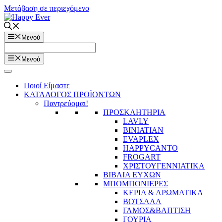
Μετάβαση σε περιεχόμενο
Μενού
Μενού
Ποιοί Είμαστε
ΚΑΤΑΛΟΓΟΣ ΠΡΟΪΟΝΤΩΝ
Παντρεύομαι!
ΠΡΟΣΚΛΗΤΗΡΙΑ
LAVLY
BINIATIAN
EVAPLEX
HAPPYCANTO
FROGART
ΧΡΙΣΤΟΥΓΕΝΝΙΑΤΙΚΑ
ΒΙΒΛΙΑ ΕΥΧΩΝ
ΜΠΟΜΠΟΝΙΕΡΕΣ
ΚΕΡΙΑ & ΑΡΩΜΑΤΙΚΑ
ΒΟΤΣΑΛΑ
ΓΑΜΟΣ&ΒΑΠΤΙΣΗ
ΓΟΥΡΙΑ