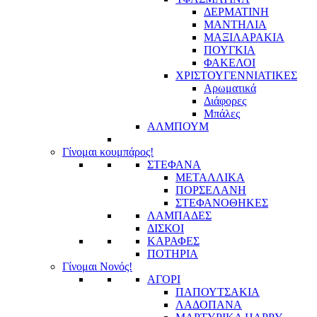
ΔΕΡΜΑΤΙΝΗ
ΜΑΝΤΗΛΙΑ
ΜΑΞΙΛΑΡΑΚΙΑ
ΠΟΥΓΚΙΑ
ΦΑΚΕΛΟΙ
ΧΡΙΣΤΟΥΓΕΝΝΙΑΤΙΚΕΣ
Αρωματικά
Διάφορες
Μπάλες
ΑΛΜΠΟΥΜ
Γίνομαι κουμπάρος!
ΣΤΕΦΑΝΑ
ΜΕΤΑΛΛΙΚΑ
ΠΟΡΣΕΛΑΝΗ
ΣΤΕΦΑΝΟΘΗΚΕΣ
ΛΑΜΠΑΔΕΣ
ΔΙΣΚΟΙ
ΚΑΡΑΦΕΣ
ΠΟΤΗΡΙΑ
Γίνομαι Νονός!
ΑΓΟΡΙ
ΠΑΠΟΥΤΣΑΚΙΑ
ΛΑΔΟΠΑΝΑ