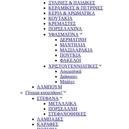
ΞΥΛΙΝΕΣ & ΠΑΙΔΙΚΕΣ
ΚΕΡΑΜΙΚΕΣ & ΠΕΤΡΙΝΕΣ
ΚΕΡΙΑ & ΑΡΩΜΑΤΙΚΑ
ΚΟΥΤΑΚΙΑ
ΚΡΕΜΑΣΤΕΣ
ΠΟΡΣΕΛΑΝΙΝΑ
ΥΦΑΣΜΑΤΙΝA
ΔΕΡΜΑΤΙΝΗ
ΜΑΝΤΗΛΙΑ
ΜΑΞΙΛΑΡΑΚΙΑ
ΠΟΥΓΚΙΑ
ΦΑΚΕΛΟΙ
ΧΡΙΣΤΟΥΓΕΝΝΙΑΤΙΚΕΣ
Αρωματικά
Διάφορες
Μπάλες
ΑΛΜΠΟΥΜ
Γίνομαι κουμπάρος!
ΣΤΕΦΑΝΑ
ΜΕΤΑΛΛΙΚΑ
ΠΟΡΣΕΛΑΝΗ
ΣΤΕΦΑΝΟΘΗΚΕΣ
ΛΑΜΠΑΔΕΣ
ΚΑΡΑΦΕΣ