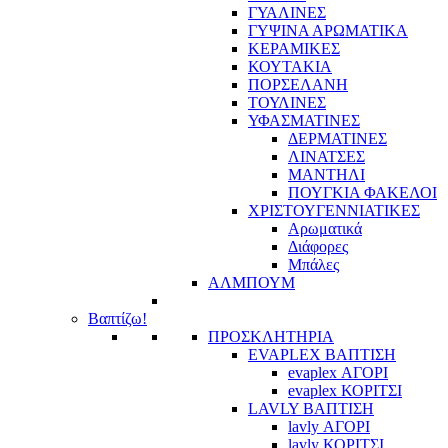
ΓΥΑΛΙΝΕΣ
ΓΥΨΙΝΑ ΑΡΩΜΑΤΙΚΑ
ΚΕΡΑΜΙΚΕΣ
ΚΟΥΤΑΚΙΑ
ΠΟΡΣΕΛΑΝΗ
ΤΟΥΛΙΝΕΣ
ΥΦΑΣΜΑΤΙΝΕΣ
ΔΕΡΜΑΤΙΝΕΣ
ΛΙΝΑΤΣΕΣ
ΜΑΝΤΗΛΙ
ΠΟΥΓΚΙΑ ΦΑΚΕΛΟΙ
ΧΡΙΣΤΟΥΓΕΝΝΙΑΤΙΚΕΣ
Αρωματικά
Διάφορες
Μπάλες
ΑΛΜΠΟΥΜ
Βαπτίζω!
ΠΡΟΣΚΛΗΤΗΡΙΑ
EVAPLEX ΒΑΠΤΙΣΗ
evaplex ΑΓΟΡΙ
evaplex ΚΟΡΙΤΣΙ
LAVLY ΒΑΠΤΙΣΗ
lavly ΑΓΟΡΙ
lavly ΚΟΡΙΤΣΙ