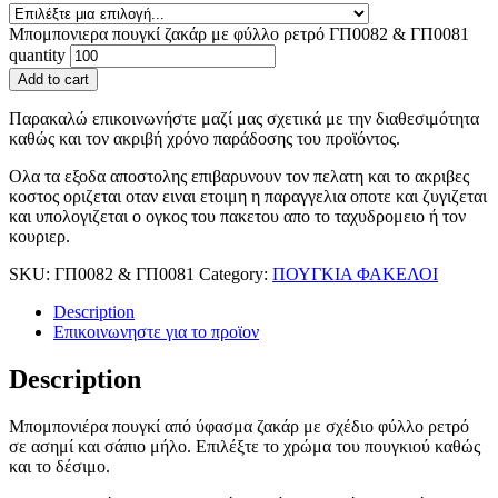
Μπομπονιερα πουγκί ζακάρ με φύλλο ρετρό ΓΠ0082 & ΓΠ0081
quantity
Add to cart
Παρακαλώ επικοινωνήστε μαζί μας σχετικά με την διαθεσιμότητα
καθώς και τον ακριβή χρόνο παράδοσης του προϊόντος.
Ολα τα εξοδα αποστολης επιβαρυνουν τον πελατη και το ακριβες
κοστος οριζεται οταν ειναι ετοιμη η παραγγελια οποτε και ζυγιζεται
και υπολογιζεται ο ογκος του πακετου απο το ταχυδρομειο ή τον
κουριερ.
SKU:
ΓΠ0082 & ΓΠ0081
Category:
ΠΟΥΓΚΙΑ ΦΑΚΕΛΟΙ
Description
Επικοινωνηστε για το προϊoν
Description
Μπομπονιέρα πουγκί από ύφασμα ζακάρ με σχέδιο φύλλο ρετρό
σε ασημί και σάπιο μήλο. Επιλέξτε το χρώμα του πουγκιού καθώς
και το δέσιμο.