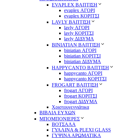
EVAPLEX ΒΑΠΤΙΣΗ
evaplex ΑΓΟΡΙ
evaplex ΚΟΡΙΤΣΙ
LAVLY ΒΑΠΤΙΣΗ
lavly ΑΓΟΡΙ
lavly ΚΟΡΙΤΣΙ
lavly ΔΙΔΥΜΑ
ΒΙΝΙΑΤΙΑΝ ΒΑΠΤΙΣΗ
biniatian ΑΓΟΡΙ
biniatian ΚΟΡΙΤΣΙ
biniatian ΔΙΔΥΜΑ
HAPPYCANTO ΒΑΠΤΙΣΗ
happycanto ΑΓΟΡΙ
happycanto ΚΟΡΙΤΣΙ
FROGART ΒΑΠΤΙΣΗ
frogart ΑΓΟΡΙ
frogart ΚΟΡΙΤΣΙ
frogart ΔΙΔΥΜΑ
Χριστουγεννιάτικα
ΒΙΒΛΙΑ ΕΥΧΩΝ
ΜΠΟΜΠΟΝΙΕΡΕΣ
ΒΟΤΣΑΛΑ
ΓΥΑΛΙΝΑ & PLEXI GLASS
ΓΥΨΙΝΑ ΑΡΩΜΑΤΙΚΑ