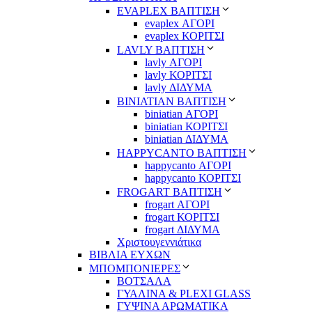
EVAPLEX ΒΑΠΤΙΣΗ
evaplex ΑΓΟΡΙ
evaplex ΚΟΡΙΤΣΙ
LAVLY ΒΑΠΤΙΣΗ
lavly ΑΓΟΡΙ
lavly ΚΟΡΙΤΣΙ
lavly ΔΙΔΥΜΑ
ΒΙΝΙΑΤΙΑΝ ΒΑΠΤΙΣΗ
biniatian ΑΓΟΡΙ
biniatian ΚΟΡΙΤΣΙ
biniatian ΔΙΔΥΜΑ
HAPPYCANTO ΒΑΠΤΙΣΗ
happycanto ΑΓΟΡΙ
happycanto ΚΟΡΙΤΣΙ
FROGART ΒΑΠΤΙΣΗ
frogart ΑΓΟΡΙ
frogart ΚΟΡΙΤΣΙ
frogart ΔΙΔΥΜΑ
Χριστουγεννιάτικα
ΒΙΒΛΙΑ ΕΥΧΩΝ
ΜΠΟΜΠΟΝΙΕΡΕΣ
ΒΟΤΣΑΛΑ
ΓΥΑΛΙΝΑ & PLEXI GLASS
ΓΥΨΙΝΑ ΑΡΩΜΑΤΙΚΑ