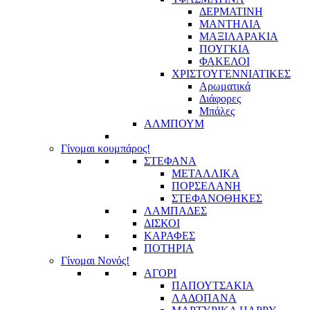
ΔΕΡΜΑΤΙΝΗ
ΜΑΝΤΗΛΙΑ
ΜΑΞΙΛΑΡΑΚΙΑ
ΠΟΥΓΚΙΑ
ΦΑΚΕΛΟΙ
ΧΡΙΣΤΟΥΓΕΝΝΙΑΤΙΚΕΣ
Αρωματικά
Διάφορες
Μπάλες
ΑΛΜΠΟΥΜ
Γίνομαι κουμπάρος!
ΣΤΕΦΑΝΑ
ΜΕΤΑΛΛΙΚΑ
ΠΟΡΣΕΛΑΝΗ
ΣΤΕΦΑΝΟΘΗΚΕΣ
ΛΑΜΠΑΔΕΣ
ΔΙΣΚΟΙ
ΚΑΡΑΦΕΣ
ΠΟΤΗΡΙΑ
Γίνομαι Νονός!
ΑΓΟΡΙ
ΠΑΠΟΥΤΣΑΚΙΑ
ΛΑΔΟΠΑΝΑ