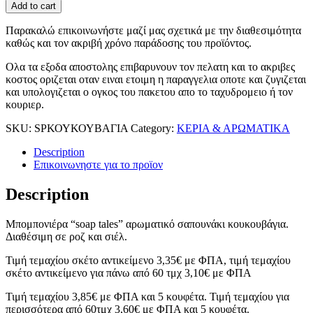
Add to cart
Παρακαλώ επικοινωνήστε μαζί μας σχετικά με την διαθεσιμότητα
καθώς και τον ακριβή χρόνο παράδοσης του προϊόντος.
Ολα τα εξοδα αποστολης επιβαρυνουν τον πελατη και το ακριβες
κοστος οριζεται οταν ειναι ετοιμη η παραγγελια οποτε και ζυγιζεται
και υπολογιζεται ο ογκος του πακετου απο το ταχυδρομειο ή τον
κουριερ.
SKU:
SPΚΟΥΚΟΥΒΑΓΙΑ
Category:
ΚΕΡΙΑ & ΑΡΩΜΑΤΙΚΑ
Description
Επικοινωνηστε για το προϊoν
Description
Μπομπονιέρα “soap tales” αρωματικό σαπουνάκι κουκουβάγια.
Διαθέσιμη σε ροζ και σιέλ.
Τιμή τεμαχίου σκέτο αντικείμενο 3,35€ με ΦΠΑ, τιμή τεμαχίου
σκέτο αντικείμενο για πάνω από 60 τμχ 3,10€ με ΦΠΑ
Τιμή τεμαχίου 3,85€ με ΦΠΑ και 5 κουφέτα. Τιμή τεμαχίου για
περισσότερα από 60τμχ 3,60€ με ΦΠΑ και 5 κουφέτα.