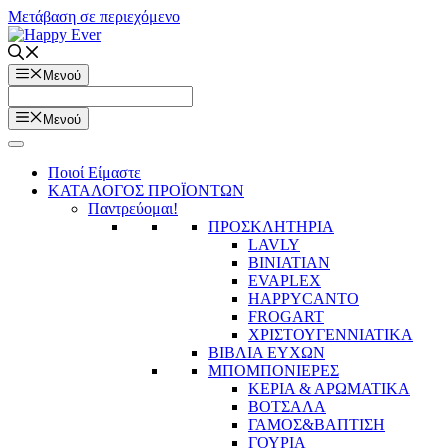
Μετάβαση σε περιεχόμενο
Μενού
Μενού
Ποιοί Είμαστε
ΚΑΤΑΛΟΓΟΣ ΠΡΟΪΟΝΤΩΝ
Παντρεύομαι!
ΠΡΟΣΚΛΗΤΗΡΙΑ
LAVLY
BINIATIAN
EVAPLEX
HAPPYCANTO
FROGART
ΧΡΙΣΤΟΥΓΕΝΝΙΑΤΙΚΑ
ΒΙΒΛΙΑ ΕΥΧΩΝ
ΜΠΟΜΠΟΝΙΕΡΕΣ
ΚΕΡΙΑ & ΑΡΩΜΑΤΙΚΑ
ΒΟΤΣΑΛΑ
ΓΑΜΟΣ&ΒΑΠΤΙΣΗ
ΓΟΥΡΙΑ