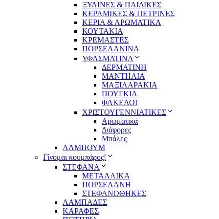
ΞΥΛΙΝΕΣ & ΠΑΙΔΙΚΕΣ
ΚΕΡΑΜΙΚΕΣ & ΠΕΤΡΙΝΕΣ
ΚΕΡΙΑ & ΑΡΩΜΑΤΙΚΑ
ΚΟΥΤΑΚΙΑ
ΚΡΕΜΑΣΤΕΣ
ΠΟΡΣΕΛΑΝΙΝΑ
ΥΦΑΣΜΑΤΙΝA
ΔΕΡΜΑΤΙΝΗ
ΜΑΝΤΗΛΙΑ
ΜΑΞΙΛΑΡΑΚΙΑ
ΠΟΥΓΚΙΑ
ΦΑΚΕΛΟΙ
ΧΡΙΣΤΟΥΓΕΝΝΙΑΤΙΚΕΣ
Αρωματικά
Διάφορες
Μπάλες
ΑΛΜΠΟΥΜ
Γίνομαι κουμπάρος!
ΣΤΕΦΑΝΑ
ΜΕΤΑΛΛΙΚΑ
ΠΟΡΣΕΛΑΝΗ
ΣΤΕΦΑΝΟΘΗΚΕΣ
ΛΑΜΠΑΔΕΣ
ΚΑΡΑΦΕΣ