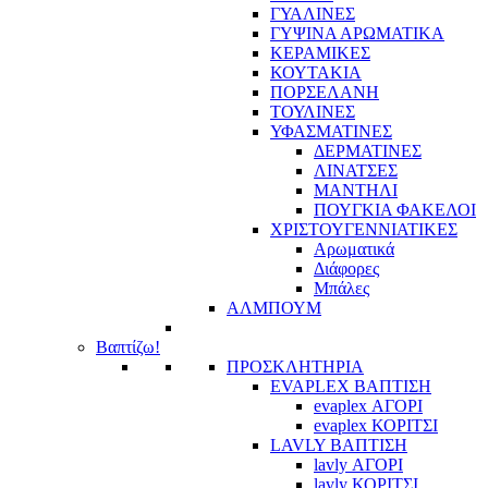
ΓΥΑΛΙΝΕΣ
ΓΥΨΙΝΑ ΑΡΩΜΑΤΙΚΑ
ΚΕΡΑΜΙΚΕΣ
ΚΟΥΤΑΚΙΑ
ΠΟΡΣΕΛΑΝΗ
ΤΟΥΛΙΝΕΣ
ΥΦΑΣΜΑΤΙΝΕΣ
ΔΕΡΜΑΤΙΝΕΣ
ΛΙΝΑΤΣΕΣ
ΜΑΝΤΗΛΙ
ΠΟΥΓΚΙΑ ΦΑΚΕΛΟΙ
ΧΡΙΣΤΟΥΓΕΝΝΙΑΤΙΚΕΣ
Αρωματικά
Διάφορες
Μπάλες
ΑΛΜΠΟΥΜ
Βαπτίζω!
ΠΡΟΣΚΛΗΤΗΡΙΑ
EVAPLEX ΒΑΠΤΙΣΗ
evaplex ΑΓΟΡΙ
evaplex ΚΟΡΙΤΣΙ
LAVLY ΒΑΠΤΙΣΗ
lavly ΑΓΟΡΙ
lavly ΚΟΡΙΤΣΙ