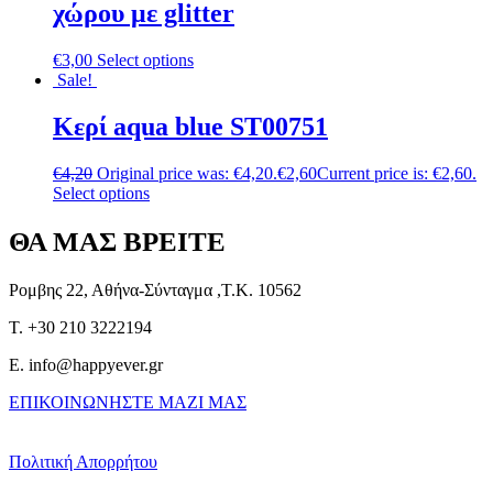
χώρου με glitter
€
3,00
Select options
Sale!
Κερί aqua blue ST00751
€
4,20
Original price was: €4,20.
€
2,60
Current price is: €2,60.
Select options
ΘΑ ΜΑΣ ΒΡΕΙΤΕ
Ρομβης 22, Αθήνα-Σύνταγμα ,Τ.Κ. 10562
T. +30 210 3222194
E. info@happyever.gr
ΕΠΙΚΟΙΝΩΝΗΣΤΕ ΜΑΖΙ ΜΑΣ
Πολιτική Απορρήτου