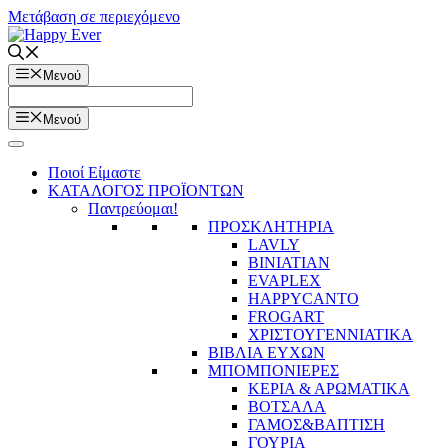
Μετάβαση σε περιεχόμενο
Μενού
Μενού
Ποιοί Είμαστε
ΚΑΤΑΛΟΓΟΣ ΠΡΟΪΟΝΤΩΝ
Παντρεύομαι!
ΠΡΟΣΚΛΗΤΗΡΙΑ
LAVLY
BINIATIAN
EVAPLEX
HAPPYCANTO
FROGART
ΧΡΙΣΤΟΥΓΕΝΝΙΑΤΙΚΑ
ΒΙΒΛΙΑ ΕΥΧΩΝ
ΜΠΟΜΠΟΝΙΕΡΕΣ
ΚΕΡΙΑ & ΑΡΩΜΑΤΙΚΑ
ΒΟΤΣΑΛΑ
ΓΑΜΟΣ&ΒΑΠΤΙΣΗ
ΓΟΥΡΙΑ