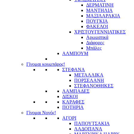
ΔΕΡΜΑΤΙΝΗ
ΜΑΝΤΗΛΙΑ
ΜΑΞΙΛΑΡΑΚΙΑ
ΠΟΥΓΚΙΑ
ΦΑΚΕΛΟΙ
ΧΡΙΣΤΟΥΓΕΝΝΙΑΤΙΚΕΣ
Αρωματικά
Διάφορες
Μπάλες
ΑΛΜΠΟΥΜ
Γίνομαι κουμπάρος!
ΣΤΕΦΑΝΑ
ΜΕΤΑΛΛΙΚΑ
ΠΟΡΣΕΛΑΝΗ
ΣΤΕΦΑΝΟΘΗΚΕΣ
ΛΑΜΠΑΔΕΣ
ΔΙΣΚΟΙ
ΚΑΡΑΦΕΣ
ΠΟΤΗΡΙΑ
Γίνομαι Νονός!
ΑΓΟΡΙ
ΠΑΠΟΥΤΣΑΚΙΑ
ΛΑΔΟΠΑΝΑ