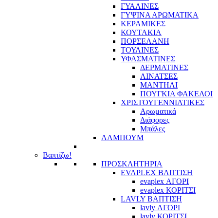
ΓΥΑΛΙΝΕΣ
ΓΥΨΙΝΑ ΑΡΩΜΑΤΙΚΑ
ΚΕΡΑΜΙΚΕΣ
ΚΟΥΤΑΚΙΑ
ΠΟΡΣΕΛΑΝΗ
ΤΟΥΛΙΝΕΣ
ΥΦΑΣΜΑΤΙΝΕΣ
ΔΕΡΜΑΤΙΝΕΣ
ΛΙΝΑΤΣΕΣ
ΜΑΝΤΗΛΙ
ΠΟΥΓΚΙΑ ΦΑΚΕΛΟΙ
ΧΡΙΣΤΟΥΓΕΝΝΙΑΤΙΚΕΣ
Αρωματικά
Διάφορες
Μπάλες
ΑΛΜΠΟΥΜ
Βαπτίζω!
ΠΡΟΣΚΛΗΤΗΡΙΑ
EVAPLEX ΒΑΠΤΙΣΗ
evaplex ΑΓΟΡΙ
evaplex ΚΟΡΙΤΣΙ
LAVLY ΒΑΠΤΙΣΗ
lavly ΑΓΟΡΙ
lavly ΚΟΡΙΤΣΙ