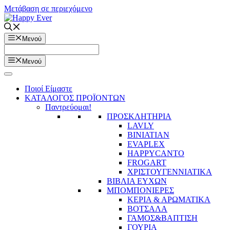
Μετάβαση σε περιεχόμενο
Μενού
Μενού
Ποιοί Είμαστε
ΚΑΤΑΛΟΓΟΣ ΠΡΟΪΟΝΤΩΝ
Παντρεύομαι!
ΠΡΟΣΚΛΗΤΗΡΙΑ
LAVLY
BINIATIAN
EVAPLEX
HAPPYCANTO
FROGART
ΧΡΙΣΤΟΥΓΕΝΝΙΑΤΙΚΑ
ΒΙΒΛΙΑ ΕΥΧΩΝ
ΜΠΟΜΠΟΝΙΕΡΕΣ
ΚΕΡΙΑ & ΑΡΩΜΑΤΙΚΑ
ΒΟΤΣΑΛΑ
ΓΑΜΟΣ&ΒΑΠΤΙΣΗ
ΓΟΥΡΙΑ