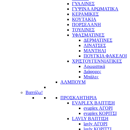
ΓΥΑΛΙΝΕΣ
ΓΥΨΙΝΑ ΑΡΩΜΑΤΙΚΑ
ΚΕΡΑΜΙΚΕΣ
ΚΟΥΤΑΚΙΑ
ΠΟΡΣΕΛΑΝΗ
ΤΟΥΛΙΝΕΣ
ΥΦΑΣΜΑΤΙΝΕΣ
ΔΕΡΜΑΤΙΝΕΣ
ΛΙΝΑΤΣΕΣ
ΜΑΝΤΗΛΙ
ΠΟΥΓΚΙΑ ΦΑΚΕΛΟΙ
ΧΡΙΣΤΟΥΓΕΝΝΙΑΤΙΚΕΣ
Αρωματικά
Διάφορες
Μπάλες
ΑΛΜΠΟΥΜ
Βαπτίζω!
ΠΡΟΣΚΛΗΤΗΡΙΑ
EVAPLEX ΒΑΠΤΙΣΗ
evaplex ΑΓΟΡΙ
evaplex ΚΟΡΙΤΣΙ
LAVLY ΒΑΠΤΙΣΗ
lavly ΑΓΟΡΙ
lavly ΚΟΡΙΤΣΙ