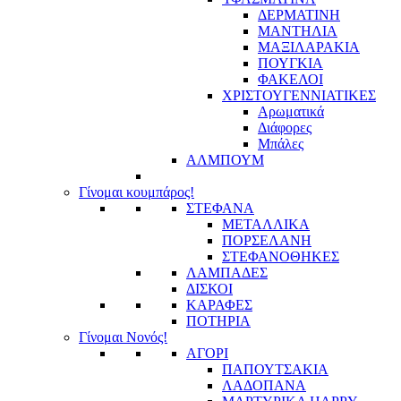
ΔΕΡΜΑΤΙΝΗ
ΜΑΝΤΗΛΙΑ
ΜΑΞΙΛΑΡΑΚΙΑ
ΠΟΥΓΚΙΑ
ΦΑΚΕΛΟΙ
ΧΡΙΣΤΟΥΓΕΝΝΙΑΤΙΚΕΣ
Αρωματικά
Διάφορες
Μπάλες
ΑΛΜΠΟΥΜ
Γίνομαι κουμπάρος!
ΣΤΕΦΑΝΑ
ΜΕΤΑΛΛΙΚΑ
ΠΟΡΣΕΛΑΝΗ
ΣΤΕΦΑΝΟΘΗΚΕΣ
ΛΑΜΠΑΔΕΣ
ΔΙΣΚΟΙ
ΚΑΡΑΦΕΣ
ΠΟΤΗΡΙΑ
Γίνομαι Νονός!
ΑΓΟΡΙ
ΠΑΠΟΥΤΣΑΚΙΑ
ΛΑΔΟΠΑΝΑ