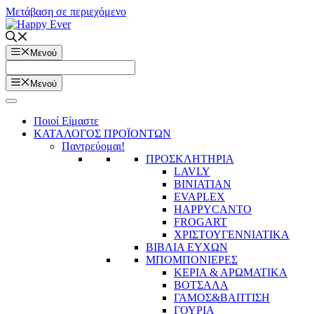
Μετάβαση σε περιεχόμενο
Μενού
Μενού
Ποιοί Είμαστε
ΚΑΤΑΛΟΓΟΣ ΠΡΟΪΟΝΤΩΝ
Παντρεύομαι!
ΠΡΟΣΚΛΗΤΗΡΙΑ
LAVLY
BINIATIAN
EVAPLEX
HAPPYCANTO
FROGART
ΧΡΙΣΤΟΥΓΕΝΝΙΑΤΙΚΑ
ΒΙΒΛΙΑ ΕΥΧΩΝ
ΜΠΟΜΠΟΝΙΕΡΕΣ
ΚΕΡΙΑ & ΑΡΩΜΑΤΙΚΑ
ΒΟΤΣΑΛΑ
ΓΑΜΟΣ&ΒΑΠΤΙΣΗ
ΓΟΥΡΙΑ