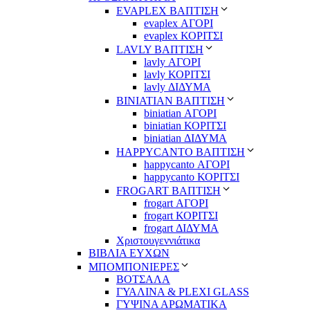
EVAPLEX ΒΑΠΤΙΣΗ
evaplex ΑΓΟΡΙ
evaplex ΚΟΡΙΤΣΙ
LAVLY ΒΑΠΤΙΣΗ
lavly ΑΓΟΡΙ
lavly ΚΟΡΙΤΣΙ
lavly ΔΙΔΥΜΑ
ΒΙΝΙΑΤΙΑΝ ΒΑΠΤΙΣΗ
biniatian ΑΓΟΡΙ
biniatian ΚΟΡΙΤΣΙ
biniatian ΔΙΔΥΜΑ
HAPPYCANTO ΒΑΠΤΙΣΗ
happycanto ΑΓΟΡΙ
happycanto ΚΟΡΙΤΣΙ
FROGART ΒΑΠΤΙΣΗ
frogart ΑΓΟΡΙ
frogart ΚΟΡΙΤΣΙ
frogart ΔΙΔΥΜΑ
Χριστουγεννιάτικα
ΒΙΒΛΙΑ ΕΥΧΩΝ
ΜΠΟΜΠΟΝΙΕΡΕΣ
ΒΟΤΣΑΛΑ
ΓΥΑΛΙΝΑ & PLEXI GLASS
ΓΥΨΙΝΑ ΑΡΩΜΑΤΙΚΑ