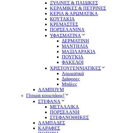
ΞΥΛΙΝΕΣ & ΠΑΙΔΙΚΕΣ
ΚΕΡΑΜΙΚΕΣ & ΠΕΤΡΙΝΕΣ
ΚΕΡΙΑ & ΑΡΩΜΑΤΙΚΑ
ΚΟΥΤΑΚΙΑ
ΚΡΕΜΑΣΤΕΣ
ΠΟΡΣΕΛΑΝΙΝΑ
ΥΦΑΣΜΑΤΙΝA
ΔΕΡΜΑΤΙΝΗ
ΜΑΝΤΗΛΙΑ
ΜΑΞΙΛΑΡΑΚΙΑ
ΠΟΥΓΚΙΑ
ΦΑΚΕΛΟΙ
ΧΡΙΣΤΟΥΓΕΝΝΙΑΤΙΚΕΣ
Αρωματικά
Διάφορες
Μπάλες
ΑΛΜΠΟΥΜ
Γίνομαι κουμπάρος!
ΣΤΕΦΑΝΑ
ΜΕΤΑΛΛΙΚΑ
ΠΟΡΣΕΛΑΝΗ
ΣΤΕΦΑΝΟΘΗΚΕΣ
ΛΑΜΠΑΔΕΣ
ΚΑΡΑΦΕΣ