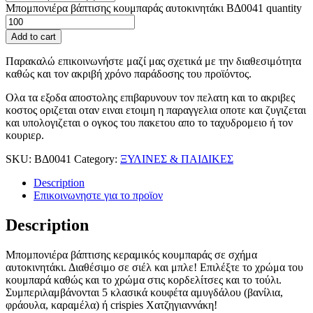
Μπομπονιέρα βάπτισης κουμπαράς αυτοκινητάκι ΒΔ0041 quantity
Add to cart
Παρακαλώ επικοινωνήστε μαζί μας σχετικά με την διαθεσιμότητα
καθώς και τον ακριβή χρόνο παράδοσης του προϊόντος.
Ολα τα εξοδα αποστολης επιβαρυνουν τον πελατη και το ακριβες
κοστος οριζεται οταν ειναι ετοιμη η παραγγελια οποτε και ζυγιζεται
και υπολογιζεται ο ογκος του πακετου απο το ταχυδρομειο ή τον
κουριερ.
SKU:
ΒΔ0041
Category:
ΞΥΛΙΝΕΣ & ΠΑΙΔΙΚΕΣ
Description
Επικοινωνηστε για το προϊoν
Description
Μπομπονιέρα βάπτισης κεραμικός κουμπαράς σε σχήμα
αυτοκινητάκι. Διαθέσιμο σε σιέλ και μπλε! Επιλέξτε το χρώμα του
κουμπαρά καθώς και το χρώμα στις κορδελίτσες και το τούλι.
Συμπεριλαμβάνονται 5 κλασικά κουφέτα αμυγδάλου (βανίλια,
φράουλα, καραμέλα) ή crispies Χατζηγιαννάκη!