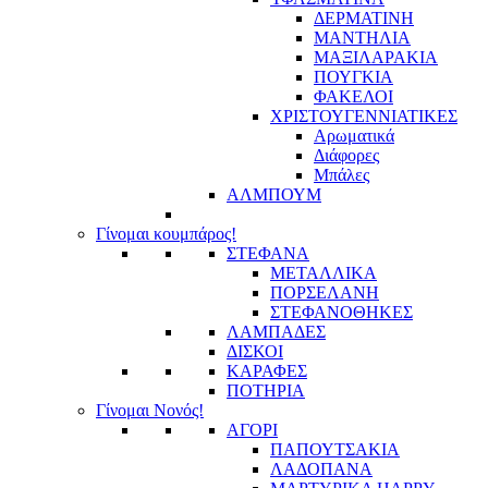
ΔΕΡΜΑΤΙΝΗ
ΜΑΝΤΗΛΙΑ
ΜΑΞΙΛΑΡΑΚΙΑ
ΠΟΥΓΚΙΑ
ΦΑΚΕΛΟΙ
ΧΡΙΣΤΟΥΓΕΝΝΙΑΤΙΚΕΣ
Αρωματικά
Διάφορες
Μπάλες
ΑΛΜΠΟΥΜ
Γίνομαι κουμπάρος!
ΣΤΕΦΑΝΑ
ΜΕΤΑΛΛΙΚΑ
ΠΟΡΣΕΛΑΝΗ
ΣΤΕΦΑΝΟΘΗΚΕΣ
ΛΑΜΠΑΔΕΣ
ΔΙΣΚΟΙ
ΚΑΡΑΦΕΣ
ΠΟΤΗΡΙΑ
Γίνομαι Νονός!
ΑΓΟΡΙ
ΠΑΠΟΥΤΣΑΚΙΑ
ΛΑΔΟΠΑΝΑ