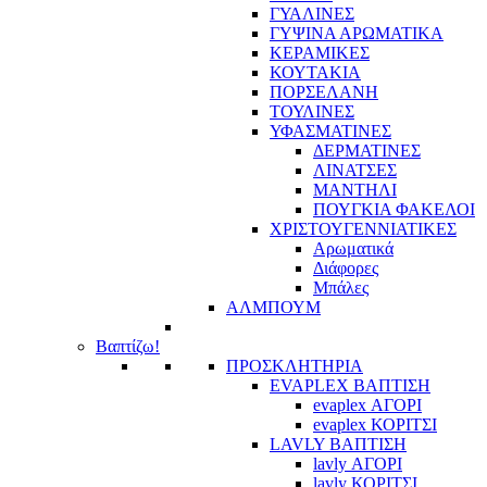
ΓΥΑΛΙΝΕΣ
ΓΥΨΙΝΑ ΑΡΩΜΑΤΙΚΑ
ΚΕΡΑΜΙΚΕΣ
ΚΟΥΤΑΚΙΑ
ΠΟΡΣΕΛΑΝΗ
ΤΟΥΛΙΝΕΣ
ΥΦΑΣΜΑΤΙΝΕΣ
ΔΕΡΜΑΤΙΝΕΣ
ΛΙΝΑΤΣΕΣ
ΜΑΝΤΗΛΙ
ΠΟΥΓΚΙΑ ΦΑΚΕΛΟΙ
ΧΡΙΣΤΟΥΓΕΝΝΙΑΤΙΚΕΣ
Αρωματικά
Διάφορες
Μπάλες
ΑΛΜΠΟΥΜ
Βαπτίζω!
ΠΡΟΣΚΛΗΤΗΡΙΑ
EVAPLEX ΒΑΠΤΙΣΗ
evaplex ΑΓΟΡΙ
evaplex ΚΟΡΙΤΣΙ
LAVLY ΒΑΠΤΙΣΗ
lavly ΑΓΟΡΙ
lavly ΚΟΡΙΤΣΙ