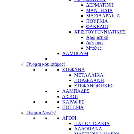
ΔΕΡΜΑΤΙΝΗ
ΜΑΝΤΗΛΙΑ
ΜΑΞΙΛΑΡΑΚΙΑ
ΠΟΥΓΚΙΑ
ΦΑΚΕΛΟΙ
ΧΡΙΣΤΟΥΓΕΝΝΙΑΤΙΚΕΣ
Αρωματικά
Διάφορες
Μπάλες
ΑΛΜΠΟΥΜ
Γίνομαι κουμπάρος!
ΣΤΕΦΑΝΑ
ΜΕΤΑΛΛΙΚΑ
ΠΟΡΣΕΛΑΝΗ
ΣΤΕΦΑΝΟΘΗΚΕΣ
ΛΑΜΠΑΔΕΣ
ΔΙΣΚΟΙ
ΚΑΡΑΦΕΣ
ΠΟΤΗΡΙΑ
Γίνομαι Νονός!
ΑΓΟΡΙ
ΠΑΠΟΥΤΣΑΚΙΑ
ΛΑΔΟΠΑΝΑ