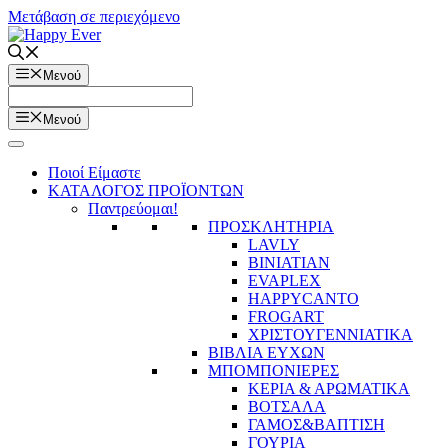
Μετάβαση σε περιεχόμενο
Μενού
Μενού
Ποιοί Είμαστε
ΚΑΤΑΛΟΓΟΣ ΠΡΟΪΟΝΤΩΝ
Παντρεύομαι!
ΠΡΟΣΚΛΗΤΗΡΙΑ
LAVLY
BINIATIAN
EVAPLEX
HAPPYCANTO
FROGART
ΧΡΙΣΤΟΥΓΕΝΝΙΑΤΙΚΑ
ΒΙΒΛΙΑ ΕΥΧΩΝ
ΜΠΟΜΠΟΝΙΕΡΕΣ
ΚΕΡΙΑ & ΑΡΩΜΑΤΙΚΑ
ΒΟΤΣΑΛΑ
ΓΑΜΟΣ&ΒΑΠΤΙΣΗ
ΓΟΥΡΙΑ