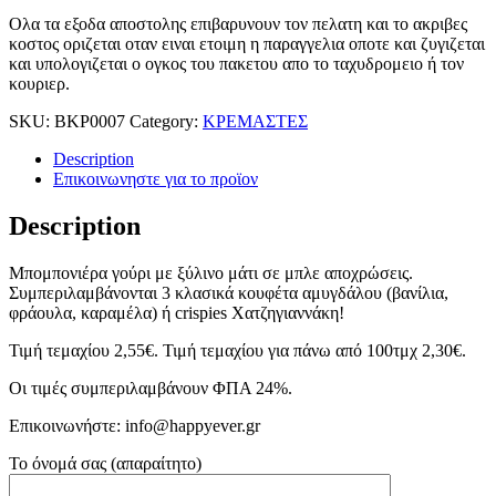
Ολα τα εξοδα αποστολης επιβαρυνουν τον πελατη και το ακριβες
κοστος οριζεται οταν ειναι ετοιμη η παραγγελια οποτε και ζυγιζεται
και υπολογιζεται ο ογκος του πακετου απο το ταχυδρομειο ή τον
κουριερ.
SKU:
ΒΚΡ0007
Category:
ΚΡΕΜΑΣΤΕΣ
Description
Επικοινωνηστε για το προϊoν
Description
Μπομπονιέρα γούρι με ξύλινο μάτι σε μπλε αποχρώσεις.
Συμπεριλαμβάνονται 3 κλασικά κουφέτα αμυγδάλου (βανίλια,
φράουλα, καραμέλα) ή crispies Χατζηγιαννάκη!
Τιμή τεμαχίου 2,55€. Τιμή τεμαχίου για πάνω από 100τμχ 2,30€.
Οι τιμές συμπεριλαμβάνουν ΦΠΑ 24%.
Επικοινωνήστε: info@happyever.gr
Το όνομά σας (απαραίτητο)