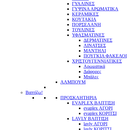
ΓΥΑΛΙΝΕΣ
ΓΥΨΙΝΑ ΑΡΩΜΑΤΙΚΑ
ΚΕΡΑΜΙΚΕΣ
ΚΟΥΤΑΚΙΑ
ΠΟΡΣΕΛΑΝΗ
ΤΟΥΛΙΝΕΣ
ΥΦΑΣΜΑΤΙΝΕΣ
ΔΕΡΜΑΤΙΝΕΣ
ΛΙΝΑΤΣΕΣ
ΜΑΝΤΗΛΙ
ΠΟΥΓΚΙΑ ΦΑΚΕΛΟΙ
ΧΡΙΣΤΟΥΓΕΝΝΙΑΤΙΚΕΣ
Αρωματικά
Διάφορες
Μπάλες
ΑΛΜΠΟΥΜ
Βαπτίζω!
ΠΡΟΣΚΛΗΤΗΡΙΑ
EVAPLEX ΒΑΠΤΙΣΗ
evaplex ΑΓΟΡΙ
evaplex ΚΟΡΙΤΣΙ
LAVLY ΒΑΠΤΙΣΗ
lavly ΑΓΟΡΙ
lavly ΚΟΡΙΤΣΙ