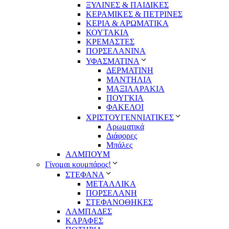
ΞΥΛΙΝΕΣ & ΠΑΙΔΙΚΕΣ
ΚΕΡΑΜΙΚΕΣ & ΠΕΤΡΙΝΕΣ
ΚΕΡΙΑ & ΑΡΩΜΑΤΙΚΑ
ΚΟΥΤΑΚΙΑ
ΚΡΕΜΑΣΤΕΣ
ΠΟΡΣΕΛΑΝΙΝΑ
ΥΦΑΣΜΑΤΙΝA
ΔΕΡΜΑΤΙΝΗ
ΜΑΝΤΗΛΙΑ
ΜΑΞΙΛΑΡΑΚΙΑ
ΠΟΥΓΚΙΑ
ΦΑΚΕΛΟΙ
ΧΡΙΣΤΟΥΓΕΝΝΙΑΤΙΚΕΣ
Αρωματικά
Διάφορες
Μπάλες
ΑΛΜΠΟΥΜ
Γίνομαι κουμπάρος!
ΣΤΕΦΑΝΑ
ΜΕΤΑΛΛΙΚΑ
ΠΟΡΣΕΛΑΝΗ
ΣΤΕΦΑΝΟΘΗΚΕΣ
ΛΑΜΠΑΔΕΣ
ΚΑΡΑΦΕΣ