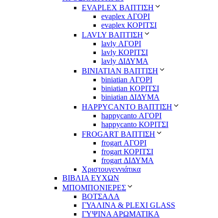
EVAPLEX ΒΑΠΤΙΣΗ
evaplex ΑΓΟΡΙ
evaplex ΚΟΡΙΤΣΙ
LAVLY ΒΑΠΤΙΣΗ
lavly ΑΓΟΡΙ
lavly ΚΟΡΙΤΣΙ
lavly ΔΙΔΥΜΑ
ΒΙΝΙΑΤΙΑΝ ΒΑΠΤΙΣΗ
biniatian ΑΓΟΡΙ
biniatian ΚΟΡΙΤΣΙ
biniatian ΔΙΔΥΜΑ
HAPPYCANTO ΒΑΠΤΙΣΗ
happycanto ΑΓΟΡΙ
happycanto ΚΟΡΙΤΣΙ
FROGART ΒΑΠΤΙΣΗ
frogart ΑΓΟΡΙ
frogart ΚΟΡΙΤΣΙ
frogart ΔΙΔΥΜΑ
Χριστουγεννιάτικα
ΒΙΒΛΙΑ ΕΥΧΩΝ
ΜΠΟΜΠΟΝΙΕΡΕΣ
ΒΟΤΣΑΛΑ
ΓΥΑΛΙΝΑ & PLEXI GLASS
ΓΥΨΙΝΑ ΑΡΩΜΑΤΙΚΑ