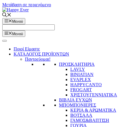
Μετάβαση σε περιεχόμενο
Μενού
Μενού
Ποιοί Είμαστε
ΚΑΤΑΛΟΓΟΣ ΠΡΟΪΟΝΤΩΝ
Παντρεύομαι!
ΠΡΟΣΚΛΗΤΗΡΙΑ
LAVLY
BINIATIAN
EVAPLEX
HAPPYCANTO
FROGART
ΧΡΙΣΤΟΥΓΕΝΝΙΑΤΙΚΑ
ΒΙΒΛΙΑ ΕΥΧΩΝ
ΜΠΟΜΠΟΝΙΕΡΕΣ
ΚΕΡΙΑ & ΑΡΩΜΑΤΙΚΑ
ΒΟΤΣΑΛΑ
ΓΑΜΟΣ&ΒΑΠΤΙΣΗ
ΓΟΥΡΙΑ