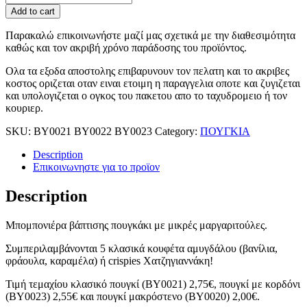
Add to cart
Παρακαλώ επικοινωνήστε μαζί μας σχετικά με την διαθεσιμότητα
καθώς και τον ακριβή χρόνο παράδοσης του προϊόντος.
Ολα τα εξοδα αποστολης επιβαρυνουν τον πελατη και το ακριβες
κοστος οριζεται οταν ειναι ετοιμη η παραγγελια οποτε και ζυγιζεται
και υπολογιζεται ο ογκος του πακετου απο το ταχυδρομειο ή τον
κουριερ.
SKU:
ΒΥ0021 ΒΥ0022 ΒΥ0023
Category:
ΠΟΥΓΚΙΑ
Description
Επικοινωνηστε για το προϊoν
Description
Μπομπονιέρα βάπτισης πουγκάκι με μικρές μαργαριτούλες.
Συμπεριλαμβάνονται 5 κλασικά κουφέτα αμυγδάλου (βανίλια,
φράουλα, καραμέλα) ή crispies Χατζηγιαννάκη!
Τιμή τεμαχίου κλασικό πουγκί (ΒΥ0021) 2,75€, πουγκί με κορδόνι
(ΒΥ0023) 2,55€ και πουγκί μακρόστενο (ΒΥ0020) 2,00€.