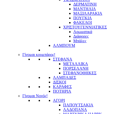
ΔΕΡΜΑΤΙΝΗ
ΜΑΝΤΗΛΙΑ
ΜΑΞΙΛΑΡΑΚΙΑ
ΠΟΥΓΚΙΑ
ΦΑΚΕΛΟΙ
ΧΡΙΣΤΟΥΓΕΝΝΙΑΤΙΚΕΣ
Αρωματικά
Διάφορες
Μπάλες
ΑΛΜΠΟΥΜ
Γίνομαι κουμπάρος!
ΣΤΕΦΑΝΑ
ΜΕΤΑΛΛΙΚΑ
ΠΟΡΣΕΛΑΝΗ
ΣΤΕΦΑΝΟΘΗΚΕΣ
ΛΑΜΠΑΔΕΣ
ΔΙΣΚΟΙ
ΚΑΡΑΦΕΣ
ΠΟΤΗΡΙΑ
Γίνομαι Νονός!
ΑΓΟΡΙ
ΠΑΠΟΥΤΣΑΚΙΑ
ΛΑΔΟΠΑΝΑ