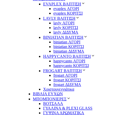
EVAPLEX ΒΑΠΤΙΣΗ
evaplex ΑΓΟΡΙ
evaplex ΚΟΡΙΤΣΙ
LAVLY ΒΑΠΤΙΣΗ
lavly ΑΓΟΡΙ
lavly ΚΟΡΙΤΣΙ
lavly ΔΙΔΥΜΑ
ΒΙΝΙΑΤΙΑΝ ΒΑΠΤΙΣΗ
biniatian ΑΓΟΡΙ
biniatian ΚΟΡΙΤΣΙ
biniatian ΔΙΔΥΜΑ
HAPPYCANTO ΒΑΠΤΙΣΗ
happycanto ΑΓΟΡΙ
happycanto ΚΟΡΙΤΣΙ
FROGART ΒΑΠΤΙΣΗ
frogart ΑΓΟΡΙ
frogart ΚΟΡΙΤΣΙ
frogart ΔΙΔΥΜΑ
Χριστουγεννιάτικα
ΒΙΒΛΙΑ ΕΥΧΩΝ
ΜΠΟΜΠΟΝΙΕΡΕΣ
ΒΟΤΣΑΛΑ
ΓΥΑΛΙΝΑ & PLEXI GLASS
ΓΥΨΙΝΑ ΑΡΩΜΑΤΙΚΑ