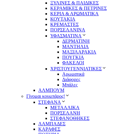
ΞΥΛΙΝΕΣ & ΠΑΙΔΙΚΕΣ
ΚΕΡΑΜΙΚΕΣ & ΠΕΤΡΙΝΕΣ
ΚΕΡΙΑ & ΑΡΩΜΑΤΙΚΑ
ΚΟΥΤΑΚΙΑ
ΚΡΕΜΑΣΤΕΣ
ΠΟΡΣΕΛΑΝΙΝΑ
ΥΦΑΣΜΑΤΙΝA
ΔΕΡΜΑΤΙΝΗ
ΜΑΝΤΗΛΙΑ
ΜΑΞΙΛΑΡΑΚΙΑ
ΠΟΥΓΚΙΑ
ΦΑΚΕΛΟΙ
ΧΡΙΣΤΟΥΓΕΝΝΙΑΤΙΚΕΣ
Αρωματικά
Διάφορες
Μπάλες
ΑΛΜΠΟΥΜ
Γίνομαι κουμπάρος!
ΣΤΕΦΑΝΑ
ΜΕΤΑΛΛΙΚΑ
ΠΟΡΣΕΛΑΝΗ
ΣΤΕΦΑΝΟΘΗΚΕΣ
ΛΑΜΠΑΔΕΣ
ΚΑΡΑΦΕΣ