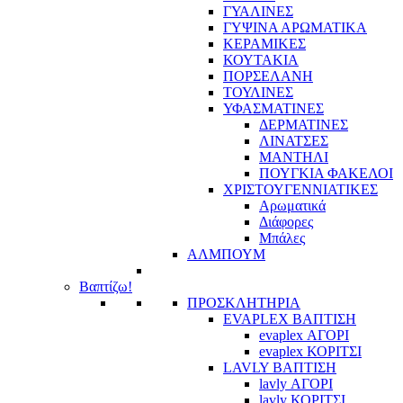
ΓΥΑΛΙΝΕΣ
ΓΥΨΙΝΑ ΑΡΩΜΑΤΙΚΑ
ΚΕΡΑΜΙΚΕΣ
ΚΟΥΤΑΚΙΑ
ΠΟΡΣΕΛΑΝΗ
ΤΟΥΛΙΝΕΣ
ΥΦΑΣΜΑΤΙΝΕΣ
ΔΕΡΜΑΤΙΝΕΣ
ΛΙΝΑΤΣΕΣ
ΜΑΝΤΗΛΙ
ΠΟΥΓΚΙΑ ΦΑΚΕΛΟΙ
ΧΡΙΣΤΟΥΓΕΝΝΙΑΤΙΚΕΣ
Αρωματικά
Διάφορες
Μπάλες
ΑΛΜΠΟΥΜ
Βαπτίζω!
ΠΡΟΣΚΛΗΤΗΡΙΑ
EVAPLEX ΒΑΠΤΙΣΗ
evaplex ΑΓΟΡΙ
evaplex ΚΟΡΙΤΣΙ
LAVLY ΒΑΠΤΙΣΗ
lavly ΑΓΟΡΙ
lavly ΚΟΡΙΤΣΙ