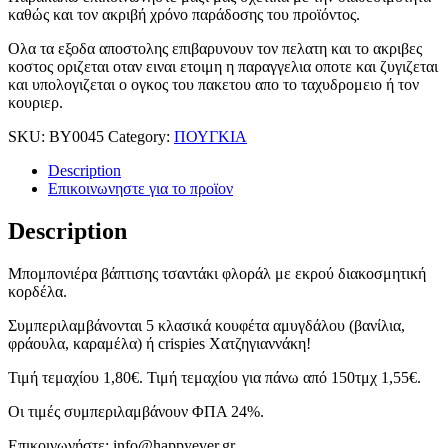
καθώς και τον ακριβή χρόνο παράδοσης του προϊόντος.
Ολα τα εξοδα αποστολης επιβαρυνουν τον πελατη και το ακριβες
κοστος οριζεται οταν ειναι ετοιμη η παραγγελια οποτε και ζυγιζεται
και υπολογιζεται ο ογκος του πακετου απο το ταχυδρομειο ή τον
κουριερ.
SKU:
ΒΥ0045
Category:
ΠΟΥΓΚΙΑ
Description
Επικοινωνηστε για το προϊoν
Description
Μπομπονιέρα βάπτισης τσαντάκι φλοράλ με εκρού διακοσμητική
κορδέλα.
Συμπεριλαμβάνονται 5 κλασικά κουφέτα αμυγδάλου (βανίλια,
φράουλα, καραμέλα) ή crispies Χατζηγιαννάκη!
Τιμή τεμαχίου 1,80€. Τιμή τεμαχίου για πάνω από 150τμχ 1,55€.
Οι τιμές συμπεριλαμβάνουν ΦΠΑ 24%.
Επικοινωνήστε: info@happyever.gr