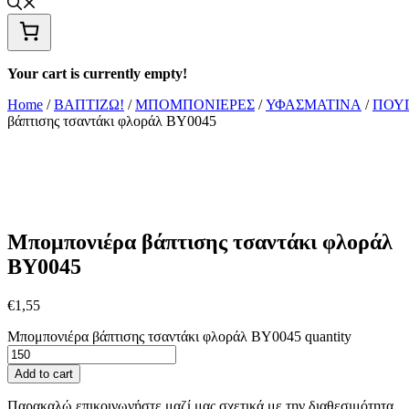
Your cart is currently empty!
Home
/
ΒΑΠΤΙΖΩ!
/
ΜΠΟΜΠΟΝΙΕΡΕΣ
/
ΥΦΑΣΜΑΤΙΝA
/
ΠΟΥ
βάπτισης τσαντάκι φλοράλ ΒΥ0045
Μπομπονιέρα βάπτισης τσαντάκι φλοράλ
ΒΥ0045
€
1,55
Μπομπονιέρα βάπτισης τσαντάκι φλοράλ ΒΥ0045 quantity
Add to cart
Παρακαλώ επικοινωνήστε μαζί μας σχετικά με την διαθεσιμότητα