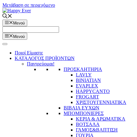
Μετάβαση σε περιεχόμενο
Μενού
Μενού
Ποιοί Είμαστε
ΚΑΤΑΛΟΓΟΣ ΠΡΟΪΟΝΤΩΝ
Παντρεύομαι!
ΠΡΟΣΚΛΗΤΗΡΙΑ
LAVLY
BINIATIAN
EVAPLEX
HAPPYCANTO
FROGART
ΧΡΙΣΤΟΥΓΕΝΝΙΑΤΙΚΑ
ΒΙΒΛΙΑ ΕΥΧΩΝ
ΜΠΟΜΠΟΝΙΕΡΕΣ
ΚΕΡΙΑ & ΑΡΩΜΑΤΙΚΑ
ΒΟΤΣΑΛΑ
ΓΑΜΟΣ&ΒΑΠΤΙΣΗ
ΓΟΥΡΙΑ