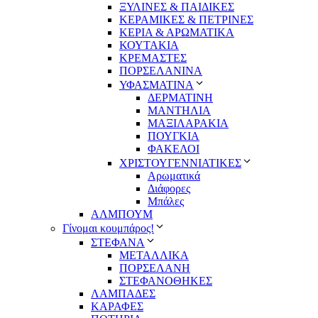
ΞΥΛΙΝΕΣ & ΠΑΙΔΙΚΕΣ
ΚΕΡΑΜΙΚΕΣ & ΠΕΤΡΙΝΕΣ
ΚΕΡΙΑ & ΑΡΩΜΑΤΙΚΑ
ΚΟΥΤΑΚΙΑ
ΚΡΕΜΑΣΤΕΣ
ΠΟΡΣΕΛΑΝΙΝΑ
ΥΦΑΣΜΑΤΙΝA
ΔΕΡΜΑΤΙΝΗ
ΜΑΝΤΗΛΙΑ
ΜΑΞΙΛΑΡΑΚΙΑ
ΠΟΥΓΚΙΑ
ΦΑΚΕΛΟΙ
ΧΡΙΣΤΟΥΓΕΝΝΙΑΤΙΚΕΣ
Αρωματικά
Διάφορες
Μπάλες
ΑΛΜΠΟΥΜ
Γίνομαι κουμπάρος!
ΣΤΕΦΑΝΑ
ΜΕΤΑΛΛΙΚΑ
ΠΟΡΣΕΛΑΝΗ
ΣΤΕΦΑΝΟΘΗΚΕΣ
ΛΑΜΠΑΔΕΣ
ΚΑΡΑΦΕΣ