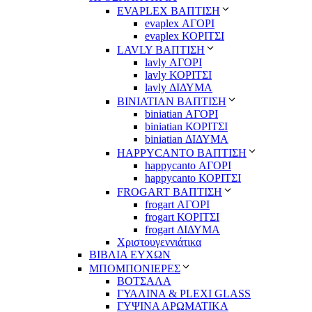
EVAPLEX ΒΑΠΤΙΣΗ
evaplex ΑΓΟΡΙ
evaplex ΚΟΡΙΤΣΙ
LAVLY ΒΑΠΤΙΣΗ
lavly ΑΓΟΡΙ
lavly ΚΟΡΙΤΣΙ
lavly ΔΙΔΥΜΑ
ΒΙΝΙΑΤΙΑΝ ΒΑΠΤΙΣΗ
biniatian ΑΓΟΡΙ
biniatian ΚΟΡΙΤΣΙ
biniatian ΔΙΔΥΜΑ
HAPPYCANTO ΒΑΠΤΙΣΗ
happycanto ΑΓΟΡΙ
happycanto ΚΟΡΙΤΣΙ
FROGART ΒΑΠΤΙΣΗ
frogart ΑΓΟΡΙ
frogart ΚΟΡΙΤΣΙ
frogart ΔΙΔΥΜΑ
Χριστουγεννιάτικα
ΒΙΒΛΙΑ ΕΥΧΩΝ
ΜΠΟΜΠΟΝΙΕΡΕΣ
ΒΟΤΣΑΛΑ
ΓΥΑΛΙΝΑ & PLEXI GLASS
ΓΥΨΙΝΑ ΑΡΩΜΑΤΙΚΑ