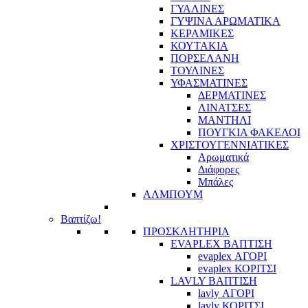
ΓΥΑΛΙΝΕΣ
ΓΥΨΙΝΑ ΑΡΩΜΑΤΙΚΑ
ΚΕΡΑΜΙΚΕΣ
ΚΟΥΤΑΚΙΑ
ΠΟΡΣΕΛΑΝΗ
ΤΟΥΛΙΝΕΣ
ΥΦΑΣΜΑΤΙΝΕΣ
ΔΕΡΜΑΤΙΝΕΣ
ΛΙΝΑΤΣΕΣ
ΜΑΝΤΗΛΙ
ΠΟΥΓΚΙΑ ΦΑΚΕΛΟΙ
ΧΡΙΣΤΟΥΓΕΝΝΙΑΤΙΚΕΣ
Αρωματικά
Διάφορες
Μπάλες
ΑΛΜΠΟΥΜ
Βαπτίζω!
ΠΡΟΣΚΛΗΤΗΡΙΑ
EVAPLEX ΒΑΠΤΙΣΗ
evaplex ΑΓΟΡΙ
evaplex ΚΟΡΙΤΣΙ
LAVLY ΒΑΠΤΙΣΗ
lavly ΑΓΟΡΙ
lavly ΚΟΡΙΤΣΙ