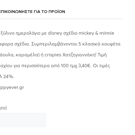
ΕΠΙΚΟΙΝΩΝΗΣΤΕ ΓΙΑ ΤΟ ΠΡΟΪOΝ
ύλινο ημερολόγιο με disney σχέδιο mickey & minnie
ιάφορα σχέδια. Συμπεριλαμβάνονται 5 κλασικά κουφέτα
άουλα, καραμέλα) ή crispies Χατζηγιαννάκη! Τιμή
μαχίου για περισσότερα από 100 τμχ 3,40€. Οι τιμές
Α 24%.
appyever.gr
το)