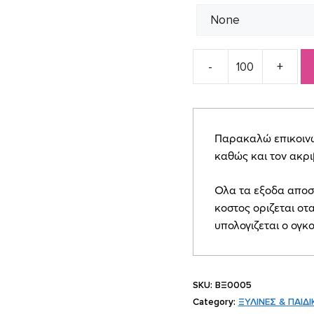
Μπομπονιέρα
βάπτισης
ξύλινο
ημερολόγιο
Παρακαλώ επικοινων
disney
καθώς και τον ακρ
ΒΞ0002
quantity
Ολα τα εξοδα αποσ
κοστος οριζεται οτα
υπολογιζεται ο ογκ
SKU:
ΒΞ0005
Category:
ΞΥΛΙΝΕΣ & ΠΑΙΔΙ