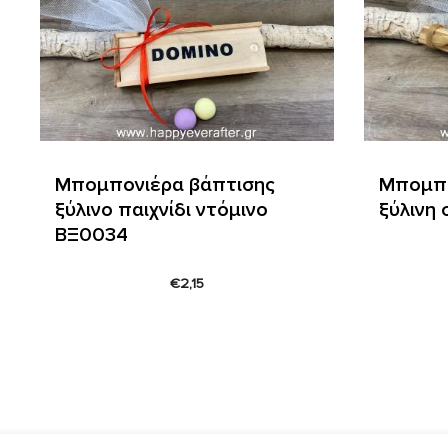
Μπομπονιέρα βάπτισης
Μπομπο
ξύλινο παιχνίδι ντόμινο
ξύλινη
ΒΞ0034
€
2,15