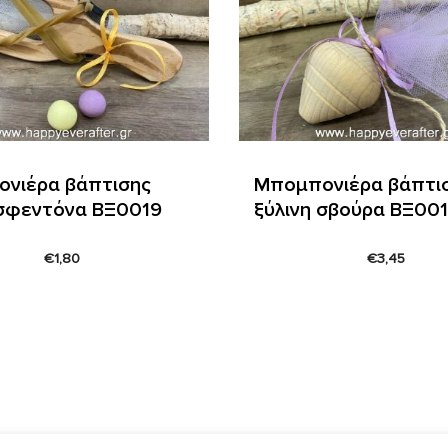
νιέρα βάπτισης
Μπομπονιέρα βάπτι
 σφεντόνα ΒΞ0019
ξύλινη σβούρα ΒΞ00
€
1,80
€
3,45