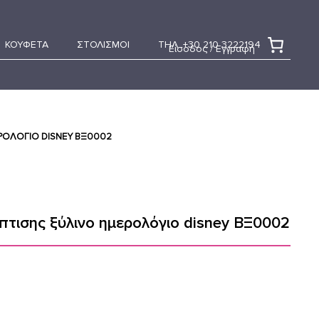
ΚΟΥΦΕΤΑ
ΣΤΟΛΙΣΜΟΙ
ΤΗΛ. +30 210 3222194
Είσοδος / Εγγραφή
ΡΟΛΌΓΙΟ DISNEY ΒΞ0002
τισης ξύλινο ημερολόγιο disney ΒΞ0002