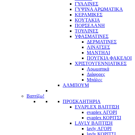
ΓΥΑΛΙΝΕΣ
ΓΥΨΙΝΑ ΑΡΩΜΑΤΙΚΑ
ΚΕΡΑΜΙΚΕΣ
ΚΟΥΤΑΚΙΑ
ΠΟΡΣΕΛΑΝΗ
ΤΟΥΛΙΝΕΣ
ΥΦΑΣΜΑΤΙΝΕΣ
ΔΕΡΜΑΤΙΝΕΣ
ΛΙΝΑΤΣΕΣ
ΜΑΝΤΗΛΙ
ΠΟΥΓΚΙΑ ΦΑΚΕΛΟΙ
ΧΡΙΣΤΟΥΓΕΝΝΙΑΤΙΚΕΣ
Αρωματικά
Διάφορες
Μπάλες
ΑΛΜΠΟΥΜ
Βαπτίζω!
ΠΡΟΣΚΛΗΤΗΡΙΑ
EVAPLEX ΒΑΠΤΙΣΗ
evaplex ΑΓΟΡΙ
evaplex ΚΟΡΙΤΣΙ
LAVLY ΒΑΠΤΙΣΗ
lavly ΑΓΟΡΙ
lavly ΚΟΡΙΤΣΙ