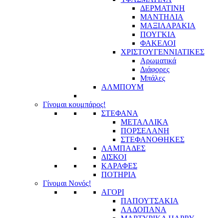
ΔΕΡΜΑΤΙΝΗ
ΜΑΝΤΗΛΙΑ
ΜΑΞΙΛΑΡΑΚΙΑ
ΠΟΥΓΚΙΑ
ΦΑΚΕΛΟΙ
ΧΡΙΣΤΟΥΓΕΝΝΙΑΤΙΚΕΣ
Αρωματικά
Διάφορες
Μπάλες
ΑΛΜΠΟΥΜ
Γίνομαι κουμπάρος!
ΣΤΕΦΑΝΑ
ΜΕΤΑΛΛΙΚΑ
ΠΟΡΣΕΛΑΝΗ
ΣΤΕΦΑΝΟΘΗΚΕΣ
ΛΑΜΠΑΔΕΣ
ΔΙΣΚΟΙ
ΚΑΡΑΦΕΣ
ΠΟΤΗΡΙΑ
Γίνομαι Νονός!
ΑΓΟΡΙ
ΠΑΠΟΥΤΣΑΚΙΑ
ΛΑΔΟΠΑΝΑ