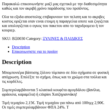
Παρακαλώ επικοινωνήστε μαζί μας σχετικά με την διαθεσιμότητα
καθώς και τον ακριβή χρόνο παράδοσης του προϊόντος.
Ολα τα εξοδα αποστολης επιβαρυνουν τον πελατη και το ακριβες
κοστος οριζεται οταν ειναι ετοιμη η παραγγελια οποτε και ζυγιζεται
και υπολογιζεται ο ογκος του πακετου απο το ταχυδρομειο ή τον
κουριερ.
SKU:
ΒΞ0030
Category:
ΞΥΛΙΝΕΣ & ΠΑΙΔΙΚΕΣ
Description
Επικοινωνηστε για το προϊoν
Description
Μπομπονιέρα βάπτισης ξύλινο τύμπανο σε δύο σχήματα σε φυσική
απόχρωση. Επιλέξτε το σχήμα, όπως και το χρώμα στα τούλια και
τις κορδέλες.
Συμπεριλαμβάνονται 5 κλασικά κουφέτα αμυγδάλου (βανίλια,
φράουλα, καραμέλα) ή crispies Χατζηγιαννάκη!
Τιμή τεμαχίου 2,15€. Τιμή τεμαχίου για πάνω από 100τμχ 2,90€.
Οι τιμές συμπεριλαμβάνουν ΦΠΑ 24%. Τ