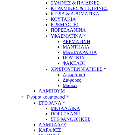
ΞΥΛΙΝΕΣ & ΠΑΙΔΙΚΕΣ
ΚΕΡΑΜΙΚΕΣ & ΠΕΤΡΙΝΕΣ
ΚΕΡΙΑ & ΑΡΩΜΑΤΙΚΑ
ΚΟΥΤΑΚΙΑ
ΚΡΕΜΑΣΤΕΣ
ΠΟΡΣΕΛΑΝΙΝΑ
ΥΦΑΣΜΑΤΙΝA
ΔΕΡΜΑΤΙΝΗ
ΜΑΝΤΗΛΙΑ
ΜΑΞΙΛΑΡΑΚΙΑ
ΠΟΥΓΚΙΑ
ΦΑΚΕΛΟΙ
ΧΡΙΣΤΟΥΓΕΝΝΙΑΤΙΚΕΣ
Αρωματικά
Διάφορες
Μπάλες
ΑΛΜΠΟΥΜ
Γίνομαι κουμπάρος!
ΣΤΕΦΑΝΑ
ΜΕΤΑΛΛΙΚΑ
ΠΟΡΣΕΛΑΝΗ
ΣΤΕΦΑΝΟΘΗΚΕΣ
ΛΑΜΠΑΔΕΣ
ΚΑΡΑΦΕΣ