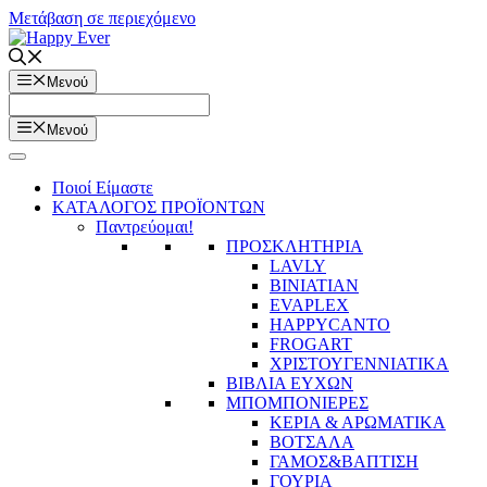
Μετάβαση σε περιεχόμενο
Μενού
Μενού
Ποιοί Είμαστε
ΚΑΤΑΛΟΓΟΣ ΠΡΟΪΟΝΤΩΝ
Παντρεύομαι!
ΠΡΟΣΚΛΗΤΗΡΙΑ
LAVLY
BINIATIAN
EVAPLEX
HAPPYCANTO
FROGART
ΧΡΙΣΤΟΥΓΕΝΝΙΑΤΙΚΑ
ΒΙΒΛΙΑ ΕΥΧΩΝ
ΜΠΟΜΠΟΝΙΕΡΕΣ
ΚΕΡΙΑ & ΑΡΩΜΑΤΙΚΑ
ΒΟΤΣΑΛΑ
ΓΑΜΟΣ&ΒΑΠΤΙΣΗ
ΓΟΥΡΙΑ