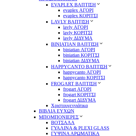
EVAPLEX ΒΑΠΤΙΣΗ
evaplex ΑΓΟΡΙ
evaplex ΚΟΡΙΤΣΙ
LAVLY ΒΑΠΤΙΣΗ
lavly ΑΓΟΡΙ
lavly ΚΟΡΙΤΣΙ
lavly ΔΙΔΥΜΑ
ΒΙΝΙΑΤΙΑΝ ΒΑΠΤΙΣΗ
biniatian ΑΓΟΡΙ
biniatian ΚΟΡΙΤΣΙ
biniatian ΔΙΔΥΜΑ
HAPPYCANTO ΒΑΠΤΙΣΗ
happycanto ΑΓΟΡΙ
happycanto ΚΟΡΙΤΣΙ
FROGART ΒΑΠΤΙΣΗ
frogart ΑΓΟΡΙ
frogart ΚΟΡΙΤΣΙ
frogart ΔΙΔΥΜΑ
Χριστουγεννιάτικα
ΒΙΒΛΙΑ ΕΥΧΩΝ
ΜΠΟΜΠΟΝΙΕΡΕΣ
ΒΟΤΣΑΛΑ
ΓΥΑΛΙΝΑ & PLEXI GLASS
ΓΥΨΙΝΑ ΑΡΩΜΑΤΙΚΑ