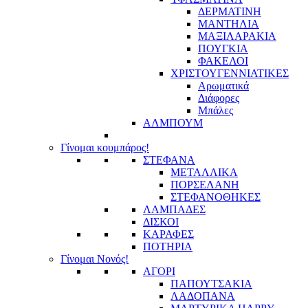
ΔΕΡΜΑΤΙΝΗ
ΜΑΝΤΗΛΙΑ
ΜΑΞΙΛΑΡΑΚΙΑ
ΠΟΥΓΚΙΑ
ΦΑΚΕΛΟΙ
ΧΡΙΣΤΟΥΓΕΝΝΙΑΤΙΚΕΣ
Αρωματικά
Διάφορες
Μπάλες
ΑΛΜΠΟΥΜ
Γίνομαι κουμπάρος!
ΣΤΕΦΑΝΑ
ΜΕΤΑΛΛΙΚΑ
ΠΟΡΣΕΛΑΝΗ
ΣΤΕΦΑΝΟΘΗΚΕΣ
ΛΑΜΠΑΔΕΣ
ΔΙΣΚΟΙ
ΚΑΡΑΦΕΣ
ΠΟΤΗΡΙΑ
Γίνομαι Νονός!
ΑΓΟΡΙ
ΠΑΠΟΥΤΣΑΚΙΑ
ΛΑΔΟΠΑΝΑ