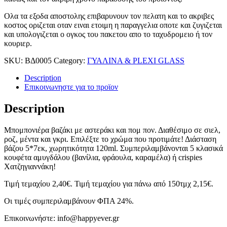
Ολα τα εξοδα αποστολης επιβαρυνουν τον πελατη και το ακριβες
κοστος οριζεται οταν ειναι ετοιμη η παραγγελια οποτε και ζυγιζεται
και υπολογιζεται ο ογκος του πακετου απο το ταχυδρομειο ή τον
κουριερ.
SKU:
ΒΔ0005
Category:
ΓΥΑΛΙΝΑ & PLEXI GLASS
Description
Επικοινωνηστε για το προϊoν
Description
Μπομπονιέρα βαζάκι με αστεράκι και πομ πον. Διαθέσιμο σε σιελ,
ροζ, μέντα και γκρι. Επιλέξτε το χρώμα που προτιμάτε! Διάσταση
βάζου 5*7εκ, χωρητικότητα 120ml. Συμπεριλαμβάνονται 5 κλασικά
κουφέτα αμυγδάλου (βανίλια, φράουλα, καραμέλα) ή crispies
Χατζηγιαννάκη!
Τιμή τεμαχίου 2,40€. Τιμή τεμαχίου για πάνω από 150τμχ 2,15€.
Οι τιμές συμπεριλαμβάνουν ΦΠΑ 24%.
Επικοινωνήστε: info@happyever.gr