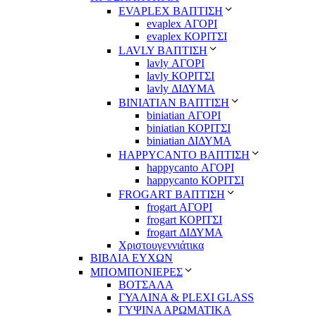
EVAPLEX ΒΑΠΤΙΣΗ
evaplex ΑΓΟΡΙ
evaplex ΚΟΡΙΤΣΙ
LAVLY ΒΑΠΤΙΣΗ
lavly ΑΓΟΡΙ
lavly ΚΟΡΙΤΣΙ
lavly ΔΙΔΥΜΑ
ΒΙΝΙΑΤΙΑΝ ΒΑΠΤΙΣΗ
biniatian ΑΓΟΡΙ
biniatian ΚΟΡΙΤΣΙ
biniatian ΔΙΔΥΜΑ
HAPPYCANTO ΒΑΠΤΙΣΗ
happycanto ΑΓΟΡΙ
happycanto ΚΟΡΙΤΣΙ
FROGART ΒΑΠΤΙΣΗ
frogart ΑΓΟΡΙ
frogart ΚΟΡΙΤΣΙ
frogart ΔΙΔΥΜΑ
Χριστουγεννιάτικα
ΒΙΒΛΙΑ ΕΥΧΩΝ
ΜΠΟΜΠΟΝΙΕΡΕΣ
ΒΟΤΣΑΛΑ
ΓΥΑΛΙΝΑ & PLEXI GLASS
ΓΥΨΙΝΑ ΑΡΩΜΑΤΙΚΑ