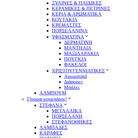
ΞΥΛΙΝΕΣ & ΠΑΙΔΙΚΕΣ
ΚΕΡΑΜΙΚΕΣ & ΠΕΤΡΙΝΕΣ
ΚΕΡΙΑ & ΑΡΩΜΑΤΙΚΑ
ΚΟΥΤΑΚΙΑ
ΚΡΕΜΑΣΤΕΣ
ΠΟΡΣΕΛΑΝΙΝΑ
ΥΦΑΣΜΑΤΙΝA
ΔΕΡΜΑΤΙΝΗ
ΜΑΝΤΗΛΙΑ
ΜΑΞΙΛΑΡΑΚΙΑ
ΠΟΥΓΚΙΑ
ΦΑΚΕΛΟΙ
ΧΡΙΣΤΟΥΓΕΝΝΙΑΤΙΚΕΣ
Αρωματικά
Διάφορες
Μπάλες
ΑΛΜΠΟΥΜ
Γίνομαι κουμπάρος!
ΣΤΕΦΑΝΑ
ΜΕΤΑΛΛΙΚΑ
ΠΟΡΣΕΛΑΝΗ
ΣΤΕΦΑΝΟΘΗΚΕΣ
ΛΑΜΠΑΔΕΣ
ΚΑΡΑΦΕΣ