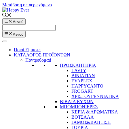
Μετάβαση σε περιεχόμενο
Μενού
Μενού
Ποιοί Είμαστε
ΚΑΤΑΛΟΓΟΣ ΠΡΟΪΟΝΤΩΝ
Παντρεύομαι!
ΠΡΟΣΚΛΗΤΗΡΙΑ
LAVLY
BINIATIAN
EVAPLEX
HAPPYCANTO
FROGART
ΧΡΙΣΤΟΥΓΕΝΝΙΑΤΙΚΑ
ΒΙΒΛΙΑ ΕΥΧΩΝ
ΜΠΟΜΠΟΝΙΕΡΕΣ
ΚΕΡΙΑ & ΑΡΩΜΑΤΙΚΑ
ΒΟΤΣΑΛΑ
ΓΑΜΟΣ&ΒΑΠΤΙΣΗ
ΓΟΥΡΙΑ