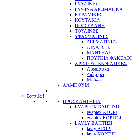
ΓΥΑΛΙΝΕΣ
ΓΥΨΙΝΑ ΑΡΩΜΑΤΙΚΑ
ΚΕΡΑΜΙΚΕΣ
ΚΟΥΤΑΚΙΑ
ΠΟΡΣΕΛΑΝΗ
ΤΟΥΛΙΝΕΣ
ΥΦΑΣΜΑΤΙΝΕΣ
ΔΕΡΜΑΤΙΝΕΣ
ΛΙΝΑΤΣΕΣ
ΜΑΝΤΗΛΙ
ΠΟΥΓΚΙΑ ΦΑΚΕΛΟΙ
ΧΡΙΣΤΟΥΓΕΝΝΙΑΤΙΚΕΣ
Αρωματικά
Διάφορες
Μπάλες
ΑΛΜΠΟΥΜ
Βαπτίζω!
ΠΡΟΣΚΛΗΤΗΡΙΑ
EVAPLEX ΒΑΠΤΙΣΗ
evaplex ΑΓΟΡΙ
evaplex ΚΟΡΙΤΣΙ
LAVLY ΒΑΠΤΙΣΗ
lavly ΑΓΟΡΙ
lavly ΚΟΡΙΤΣΙ