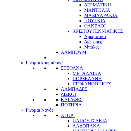
ΔΕΡΜΑΤΙΝΗ
ΜΑΝΤΗΛΙΑ
ΜΑΞΙΛΑΡΑΚΙΑ
ΠΟΥΓΚΙΑ
ΦΑΚΕΛΟΙ
ΧΡΙΣΤΟΥΓΕΝΝΙΑΤΙΚΕΣ
Αρωματικά
Διάφορες
Μπάλες
ΑΛΜΠΟΥΜ
Γίνομαι κουμπάρος!
ΣΤΕΦΑΝΑ
ΜΕΤΑΛΛΙΚΑ
ΠΟΡΣΕΛΑΝΗ
ΣΤΕΦΑΝΟΘΗΚΕΣ
ΛΑΜΠΑΔΕΣ
ΔΙΣΚΟΙ
ΚΑΡΑΦΕΣ
ΠΟΤΗΡΙΑ
Γίνομαι Νονός!
ΑΓΟΡΙ
ΠΑΠΟΥΤΣΑΚΙΑ
ΛΑΔΟΠΑΝΑ