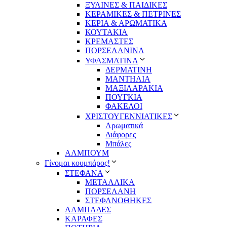
ΞΥΛΙΝΕΣ & ΠΑΙΔΙΚΕΣ
ΚΕΡΑΜΙΚΕΣ & ΠΕΤΡΙΝΕΣ
ΚΕΡΙΑ & ΑΡΩΜΑΤΙΚΑ
ΚΟΥΤΑΚΙΑ
ΚΡΕΜΑΣΤΕΣ
ΠΟΡΣΕΛΑΝΙΝΑ
ΥΦΑΣΜΑΤΙΝA
ΔΕΡΜΑΤΙΝΗ
ΜΑΝΤΗΛΙΑ
ΜΑΞΙΛΑΡΑΚΙΑ
ΠΟΥΓΚΙΑ
ΦΑΚΕΛΟΙ
ΧΡΙΣΤΟΥΓΕΝΝΙΑΤΙΚΕΣ
Αρωματικά
Διάφορες
Μπάλες
ΑΛΜΠΟΥΜ
Γίνομαι κουμπάρος!
ΣΤΕΦΑΝΑ
ΜΕΤΑΛΛΙΚΑ
ΠΟΡΣΕΛΑΝΗ
ΣΤΕΦΑΝΟΘΗΚΕΣ
ΛΑΜΠΑΔΕΣ
ΚΑΡΑΦΕΣ