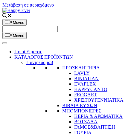
Μετάβαση σε περιεχόμενο
Μενού
Μενού
Ποιοί Είμαστε
ΚΑΤΑΛΟΓΟΣ ΠΡΟΪΟΝΤΩΝ
Παντρεύομαι!
ΠΡΟΣΚΛΗΤΗΡΙΑ
LAVLY
BINIATIAN
EVAPLEX
HAPPYCANTO
FROGART
ΧΡΙΣΤΟΥΓΕΝΝΙΑΤΙΚΑ
ΒΙΒΛΙΑ ΕΥΧΩΝ
ΜΠΟΜΠΟΝΙΕΡΕΣ
ΚΕΡΙΑ & ΑΡΩΜΑΤΙΚΑ
ΒΟΤΣΑΛΑ
ΓΑΜΟΣ&ΒΑΠΤΙΣΗ
ΓΟΥΡΙΑ