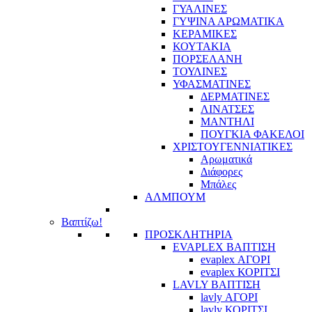
ΓΥΑΛΙΝΕΣ
ΓΥΨΙΝΑ ΑΡΩΜΑΤΙΚΑ
ΚΕΡΑΜΙΚΕΣ
ΚΟΥΤΑΚΙΑ
ΠΟΡΣΕΛΑΝΗ
ΤΟΥΛΙΝΕΣ
ΥΦΑΣΜΑΤΙΝΕΣ
ΔΕΡΜΑΤΙΝΕΣ
ΛΙΝΑΤΣΕΣ
ΜΑΝΤΗΛΙ
ΠΟΥΓΚΙΑ ΦΑΚΕΛΟΙ
ΧΡΙΣΤΟΥΓΕΝΝΙΑΤΙΚΕΣ
Αρωματικά
Διάφορες
Μπάλες
ΑΛΜΠΟΥΜ
Βαπτίζω!
ΠΡΟΣΚΛΗΤΗΡΙΑ
EVAPLEX ΒΑΠΤΙΣΗ
evaplex ΑΓΟΡΙ
evaplex ΚΟΡΙΤΣΙ
LAVLY ΒΑΠΤΙΣΗ
lavly ΑΓΟΡΙ
lavly ΚΟΡΙΤΣΙ