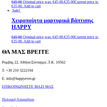
€
45,00
Original price was: €45,00.
€
35,00
Current price is:
€35,00.
Add to cart
Sale!
Χειροποίητα μαρτυρικά βάπτισης
HAPPY
€
45,00
Original price was: €45,00.
€
35,00
Current price is:
€35,00.
Add to cart
ΘΑ ΜΑΣ ΒΡΕΙΤΕ
Ρομβης 22, Αθήνα-Σύνταγμα ,Τ.Κ. 10562
T. +30 210 3222194
E. info@happyever.gr
ΕΠΙΚΟΙΝΩΝΗΣΤΕ ΜΑΖΙ ΜΑΣ
Πολιτική Απορρήτου