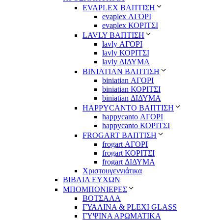
EVAPLEX ΒΑΠΤΙΣΗ
evaplex ΑΓΟΡΙ
evaplex ΚΟΡΙΤΣΙ
LAVLY ΒΑΠΤΙΣΗ
lavly ΑΓΟΡΙ
lavly ΚΟΡΙΤΣΙ
lavly ΔΙΔΥΜΑ
ΒΙΝΙΑΤΙΑΝ ΒΑΠΤΙΣΗ
biniatian ΑΓΟΡΙ
biniatian ΚΟΡΙΤΣΙ
biniatian ΔΙΔΥΜΑ
HAPPYCANTO ΒΑΠΤΙΣΗ
happycanto ΑΓΟΡΙ
happycanto ΚΟΡΙΤΣΙ
FROGART ΒΑΠΤΙΣΗ
frogart ΑΓΟΡΙ
frogart ΚΟΡΙΤΣΙ
frogart ΔΙΔΥΜΑ
Χριστουγεννιάτικα
ΒΙΒΛΙΑ ΕΥΧΩΝ
ΜΠΟΜΠΟΝΙΕΡΕΣ
ΒΟΤΣΑΛΑ
ΓΥΑΛΙΝΑ & PLEXI GLASS
ΓΥΨΙΝΑ ΑΡΩΜΑΤΙΚΑ