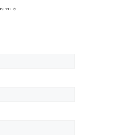
yever.gr
)