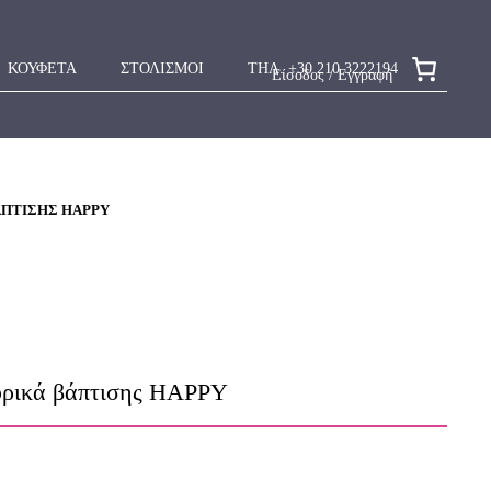
ΚΟΥΦΕΤΑ
ΣΤΟΛΙΣΜΟΙ
ΤΗΛ. +30 210 3222194
Είσοδος / Εγγραφή
ΆΠΤΙΣΗΣ HAPPY
υρικά βάπτισης HAPPY