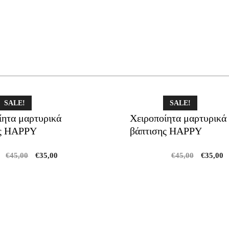
SALE!
SALE!
ίητα μαρτυρικά
Χειροποίητα μαρτυρικά
ης HAPPY
βάπτισης HAPPY
Original
Current
Original
C
€
45,00
€
35,00
€
45,00
€
35,00
price
price
price
p
was:
is:
was:
is
€45,00.
€35,00.
€45,00.
€