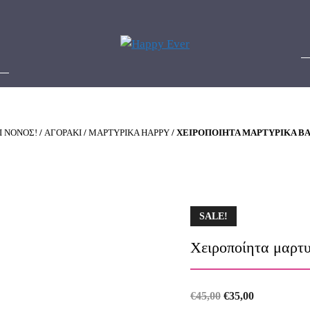
Ι ΝΟΝΟΣ!
/
ΑΓΟΡΑΚΙ
/
ΜΑΡΤΥΡΙΚΑ HAPPY
/ ΧΕΙΡΟΠΟΊΗΤΑ ΜΑΡΤΥΡΙΚΆ Β
SALE!
Χειροποίητα μαρτ
Original
Current
€
45,00
€
35,00