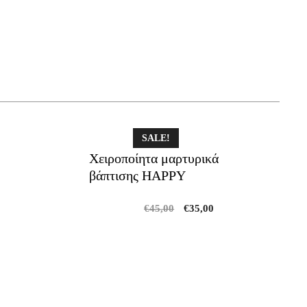
SALE!
Χειροποίητα μαρτυρικά
βάπτισης HAPPY
urrent
Original
Current
€
45,00
€
35,00
rice
price
price
:
was:
is:
35,00.
€45,00.
€35,00.