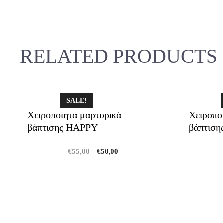
RELATED PRODUCTS
SALE!
Χειροποίητα μαρτυρικά
Χειροπο
βάπτισης HAPPY
βάπτισ
Original
Current
€
55,00
€
50,00
price
price
was:
is:
€55,00.
€50,00.