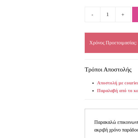
price
price
was:
is:
Χειροποίητα
μαρτυρικά
€45,00.
€35,00.
βάπτισης
HAPPY
Χρόνος Προετοιμασίας:
quantity
Τρόποι Αποστολής
Αποστολή με courie
Παραλαβή από το κ
Παρακαλώ επικοινωνήσ
ακριβή χρόνο παράδοσ