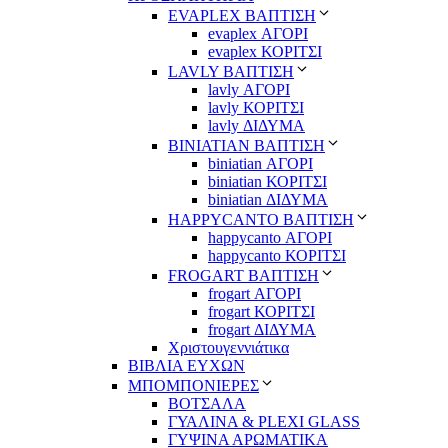
EVAPLEX ΒΑΠΤΙΣΗ
evaplex ΑΓΟΡΙ
evaplex ΚΟΡΙΤΣΙ
LAVLY ΒΑΠΤΙΣΗ
lavly ΑΓΟΡΙ
lavly ΚΟΡΙΤΣΙ
lavly ΔΙΔΥΜΑ
ΒΙΝΙΑΤΙΑΝ ΒΑΠΤΙΣΗ
biniatian ΑΓΟΡΙ
biniatian ΚΟΡΙΤΣΙ
biniatian ΔΙΔΥΜΑ
HAPPYCANTO ΒΑΠΤΙΣΗ
happycanto ΑΓΟΡΙ
happycanto ΚΟΡΙΤΣΙ
FROGART ΒΑΠΤΙΣΗ
frogart ΑΓΟΡΙ
frogart ΚΟΡΙΤΣΙ
frogart ΔΙΔΥΜΑ
Χριστουγεννιάτικα
ΒΙΒΛΙΑ ΕΥΧΩΝ
ΜΠΟΜΠΟΝΙΕΡΕΣ
ΒΟΤΣΑΛΑ
ΓΥΑΛΙΝΑ & PLEXI GLASS
ΓΥΨΙΝΑ ΑΡΩΜΑΤΙΚΑ