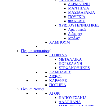
ΔΕΡΜΑΤΙΝΗ
ΜΑΝΤΗΛΙΑ
ΜΑΞΙΛΑΡΑΚΙΑ
ΠΟΥΓΚΙΑ
ΦΑΚΕΛΟΙ
ΧΡΙΣΤΟΥΓΕΝΝΙΑΤΙΚΕΣ
Αρωματικά
Διάφορες
Μπάλες
ΑΛΜΠΟΥΜ
Γίνομαι κουμπάρος!
ΣΤΕΦΑΝΑ
ΜΕΤΑΛΛΙΚΑ
ΠΟΡΣΕΛΑΝΗ
ΣΤΕΦΑΝΟΘΗΚΕΣ
ΛΑΜΠΑΔΕΣ
ΔΙΣΚΟΙ
ΚΑΡΑΦΕΣ
ΠΟΤΗΡΙΑ
Γίνομαι Νονός!
ΑΓΟΡΙ
ΠΑΠΟΥΤΣΑΚΙΑ
ΛΑΔΟΠΑΝΑ