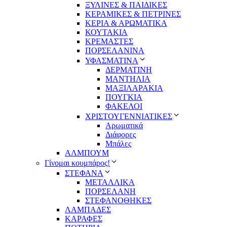
ΞΥΛΙΝΕΣ & ΠΑΙΔΙΚΕΣ
ΚΕΡΑΜΙΚΕΣ & ΠΕΤΡΙΝΕΣ
ΚΕΡΙΑ & ΑΡΩΜΑΤΙΚΑ
ΚΟΥΤΑΚΙΑ
ΚΡΕΜΑΣΤΕΣ
ΠΟΡΣΕΛΑΝΙΝΑ
ΥΦΑΣΜΑΤΙΝA
ΔΕΡΜΑΤΙΝΗ
ΜΑΝΤΗΛΙΑ
ΜΑΞΙΛΑΡΑΚΙΑ
ΠΟΥΓΚΙΑ
ΦΑΚΕΛΟΙ
ΧΡΙΣΤΟΥΓΕΝΝΙΑΤΙΚΕΣ
Αρωματικά
Διάφορες
Μπάλες
ΑΛΜΠΟΥΜ
Γίνομαι κουμπάρος!
ΣΤΕΦΑΝΑ
ΜΕΤΑΛΛΙΚΑ
ΠΟΡΣΕΛΑΝΗ
ΣΤΕΦΑΝΟΘΗΚΕΣ
ΛΑΜΠΑΔΕΣ
ΚΑΡΑΦΕΣ