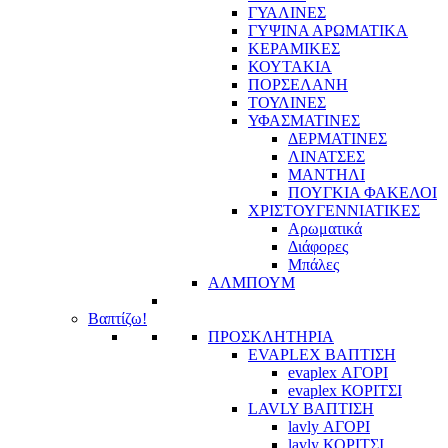
ΓΥΑΛΙΝΕΣ
ΓΥΨΙΝΑ ΑΡΩΜΑΤΙΚΑ
ΚΕΡΑΜΙΚΕΣ
ΚΟΥΤΑΚΙΑ
ΠΟΡΣΕΛΑΝΗ
ΤΟΥΛΙΝΕΣ
ΥΦΑΣΜΑΤΙΝΕΣ
ΔΕΡΜΑΤΙΝΕΣ
ΛΙΝΑΤΣΕΣ
ΜΑΝΤΗΛΙ
ΠΟΥΓΚΙΑ ΦΑΚΕΛΟΙ
ΧΡΙΣΤΟΥΓΕΝΝΙΑΤΙΚΕΣ
Αρωματικά
Διάφορες
Μπάλες
ΑΛΜΠΟΥΜ
Βαπτίζω!
ΠΡΟΣΚΛΗΤΗΡΙΑ
EVAPLEX ΒΑΠΤΙΣΗ
evaplex ΑΓΟΡΙ
evaplex ΚΟΡΙΤΣΙ
LAVLY ΒΑΠΤΙΣΗ
lavly ΑΓΟΡΙ
lavly ΚΟΡΙΤΣΙ