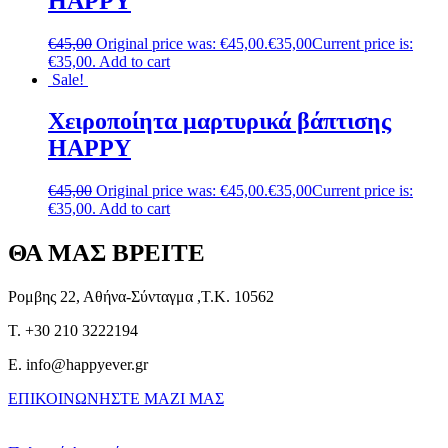
HAPPY
€
45,00
Original price was: €45,00.
€
35,00
Current price is:
€35,00.
Add to cart
Sale!
Χειροποίητα μαρτυρικά βάπτισης
HAPPY
€
45,00
Original price was: €45,00.
€
35,00
Current price is:
€35,00.
Add to cart
ΘΑ ΜΑΣ ΒΡΕΙΤΕ
Ρομβης 22, Αθήνα-Σύνταγμα ,Τ.Κ. 10562
T. +30 210 3222194
E. info@happyever.gr
ΕΠΙΚΟΙΝΩΝΗΣΤΕ ΜΑΖΙ ΜΑΣ