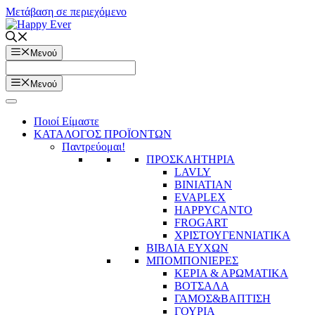
Μετάβαση σε περιεχόμενο
Μενού
Μενού
Ποιοί Είμαστε
ΚΑΤΑΛΟΓΟΣ ΠΡΟΪΟΝΤΩΝ
Παντρεύομαι!
ΠΡΟΣΚΛΗΤΗΡΙΑ
LAVLY
BINIATIAN
EVAPLEX
HAPPYCANTO
FROGART
ΧΡΙΣΤΟΥΓΕΝΝΙΑΤΙΚΑ
ΒΙΒΛΙΑ ΕΥΧΩΝ
ΜΠΟΜΠΟΝΙΕΡΕΣ
ΚΕΡΙΑ & ΑΡΩΜΑΤΙΚΑ
ΒΟΤΣΑΛΑ
ΓΑΜΟΣ&ΒΑΠΤΙΣΗ
ΓΟΥΡΙΑ