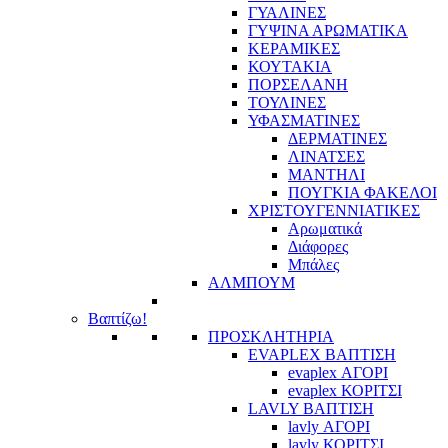
ΓΥΑΛΙΝΕΣ
ΓΥΨΙΝΑ ΑΡΩΜΑΤΙΚΑ
ΚΕΡΑΜΙΚΕΣ
ΚΟΥΤΑΚΙΑ
ΠΟΡΣΕΛΑΝΗ
ΤΟΥΛΙΝΕΣ
ΥΦΑΣΜΑΤΙΝΕΣ
ΔΕΡΜΑΤΙΝΕΣ
ΛΙΝΑΤΣΕΣ
ΜΑΝΤΗΛΙ
ΠΟΥΓΚΙΑ ΦΑΚΕΛΟΙ
ΧΡΙΣΤΟΥΓΕΝΝΙΑΤΙΚΕΣ
Αρωματικά
Διάφορες
Μπάλες
ΑΛΜΠΟΥΜ
Βαπτίζω!
ΠΡΟΣΚΛΗΤΗΡΙΑ
EVAPLEX ΒΑΠΤΙΣΗ
evaplex ΑΓΟΡΙ
evaplex ΚΟΡΙΤΣΙ
LAVLY ΒΑΠΤΙΣΗ
lavly ΑΓΟΡΙ
lavly ΚΟΡΙΤΣΙ