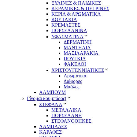
ΞΥΛΙΝΕΣ & ΠΑΙΔΙΚΕΣ
ΚΕΡΑΜΙΚΕΣ & ΠΕΤΡΙΝΕΣ
ΚΕΡΙΑ & ΑΡΩΜΑΤΙΚΑ
ΚΟΥΤΑΚΙΑ
ΚΡΕΜΑΣΤΕΣ
ΠΟΡΣΕΛΑΝΙΝΑ
ΥΦΑΣΜΑΤΙΝA
ΔΕΡΜΑΤΙΝΗ
ΜΑΝΤΗΛΙΑ
ΜΑΞΙΛΑΡΑΚΙΑ
ΠΟΥΓΚΙΑ
ΦΑΚΕΛΟΙ
ΧΡΙΣΤΟΥΓΕΝΝΙΑΤΙΚΕΣ
Αρωματικά
Διάφορες
Μπάλες
ΑΛΜΠΟΥΜ
Γίνομαι κουμπάρος!
ΣΤΕΦΑΝΑ
ΜΕΤΑΛΛΙΚΑ
ΠΟΡΣΕΛΑΝΗ
ΣΤΕΦΑΝΟΘΗΚΕΣ
ΛΑΜΠΑΔΕΣ
ΚΑΡΑΦΕΣ