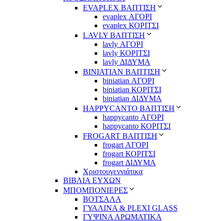
EVAPLEX ΒΑΠΤΙΣΗ
evaplex ΑΓΟΡΙ
evaplex ΚΟΡΙΤΣΙ
LAVLY ΒΑΠΤΙΣΗ
lavly ΑΓΟΡΙ
lavly ΚΟΡΙΤΣΙ
lavly ΔΙΔΥΜΑ
ΒΙΝΙΑΤΙΑΝ ΒΑΠΤΙΣΗ
biniatian ΑΓΟΡΙ
biniatian ΚΟΡΙΤΣΙ
biniatian ΔΙΔΥΜΑ
HAPPYCANTO ΒΑΠΤΙΣΗ
happycanto ΑΓΟΡΙ
happycanto ΚΟΡΙΤΣΙ
FROGART ΒΑΠΤΙΣΗ
frogart ΑΓΟΡΙ
frogart ΚΟΡΙΤΣΙ
frogart ΔΙΔΥΜΑ
Χριστουγεννιάτικα
ΒΙΒΛΙΑ ΕΥΧΩΝ
ΜΠΟΜΠΟΝΙΕΡΕΣ
ΒΟΤΣΑΛΑ
ΓΥΑΛΙΝΑ & PLEXI GLASS
ΓΥΨΙΝΑ ΑΡΩΜΑΤΙΚΑ