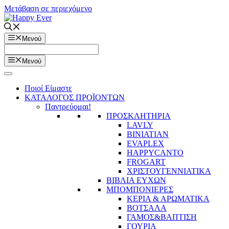
Μετάβαση σε περιεχόμενο
Μενού
Μενού
Ποιοί Είμαστε
ΚΑΤΑΛΟΓΟΣ ΠΡΟΪΟΝΤΩΝ
Παντρεύομαι!
ΠΡΟΣΚΛΗΤΗΡΙΑ
LAVLY
BINIATIAN
EVAPLEX
HAPPYCANTO
FROGART
ΧΡΙΣΤΟΥΓΕΝΝΙΑΤΙΚΑ
ΒΙΒΛΙΑ ΕΥΧΩΝ
ΜΠΟΜΠΟΝΙΕΡΕΣ
ΚΕΡΙΑ & ΑΡΩΜΑΤΙΚΑ
ΒΟΤΣΑΛΑ
ΓΑΜΟΣ&ΒΑΠΤΙΣΗ
ΓΟΥΡΙΑ