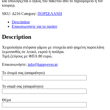
και υπολογιζεται ο ογκος του πακετου απο το ταχυδρομειο ή τον
κουριερ.
SKU:
Δ216
Category:
ΠΟΡΣΕΛΑΝΗ
Description
Επικοινωνηστε για το προϊoν
Description
Χειροποίητα στέφανα γάμου με στοιχεία από ψημένη πορσελάνη
λεμονανθός σε λευκό, εκρού ή πούδρα.
Τιμή ζεύγους με ΦΠΑ 80 ευρώ.
Επικοινωνήστε:
info@happyever.gr
Το όνομά σας (απαραίτητο)
Το email σας (απαραίτητο)
Θέμα