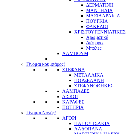
ΔΕΡΜΑΤΙΝΗ
ΜΑΝΤΗΛΙΑ
ΜΑΞΙΛΑΡΑΚΙΑ
ΠΟΥΓΚΙΑ
ΦΑΚΕΛΟΙ
ΧΡΙΣΤΟΥΓΕΝΝΙΑΤΙΚΕΣ
Αρωματικά
Διάφορες
Μπάλες
ΑΛΜΠΟΥΜ
Γίνομαι κουμπάρος!
ΣΤΕΦΑΝΑ
ΜΕΤΑΛΛΙΚΑ
ΠΟΡΣΕΛΑΝΗ
ΣΤΕΦΑΝΟΘΗΚΕΣ
ΛΑΜΠΑΔΕΣ
ΔΙΣΚΟΙ
ΚΑΡΑΦΕΣ
ΠΟΤΗΡΙΑ
Γίνομαι Νονός!
ΑΓΟΡΙ
ΠΑΠΟΥΤΣΑΚΙΑ
ΛΑΔΟΠΑΝΑ