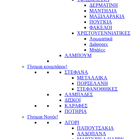
ΔΕΡΜΑΤΙΝΗ
ΜΑΝΤΗΛΙΑ
ΜΑΞΙΛΑΡΑΚΙΑ
ΠΟΥΓΚΙΑ
ΦΑΚΕΛΟΙ
ΧΡΙΣΤΟΥΓΕΝΝΙΑΤΙΚΕΣ
Αρωματικά
Διάφορες
Μπάλες
ΑΛΜΠΟΥΜ
Γίνομαι κουμπάρος!
ΣΤΕΦΑΝΑ
ΜΕΤΑΛΛΙΚΑ
ΠΟΡΣΕΛΑΝΗ
ΣΤΕΦΑΝΟΘΗΚΕΣ
ΛΑΜΠΑΔΕΣ
ΔΙΣΚΟΙ
ΚΑΡΑΦΕΣ
ΠΟΤΗΡΙΑ
Γίνομαι Νονός!
ΑΓΟΡΙ
ΠΑΠΟΥΤΣΑΚΙΑ
ΛΑΔΟΠΑΝΑ