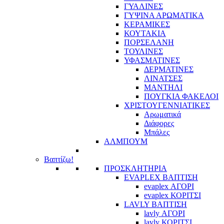
ΓΥΑΛΙΝΕΣ
ΓΥΨΙΝΑ ΑΡΩΜΑΤΙΚΑ
ΚΕΡΑΜΙΚΕΣ
ΚΟΥΤΑΚΙΑ
ΠΟΡΣΕΛΑΝΗ
ΤΟΥΛΙΝΕΣ
ΥΦΑΣΜΑΤΙΝΕΣ
ΔΕΡΜΑΤΙΝΕΣ
ΛΙΝΑΤΣΕΣ
ΜΑΝΤΗΛΙ
ΠΟΥΓΚΙΑ ΦΑΚΕΛΟΙ
ΧΡΙΣΤΟΥΓΕΝΝΙΑΤΙΚΕΣ
Αρωματικά
Διάφορες
Μπάλες
ΑΛΜΠΟΥΜ
Βαπτίζω!
ΠΡΟΣΚΛΗΤΗΡΙΑ
EVAPLEX ΒΑΠΤΙΣΗ
evaplex ΑΓΟΡΙ
evaplex ΚΟΡΙΤΣΙ
LAVLY ΒΑΠΤΙΣΗ
lavly ΑΓΟΡΙ
lavly ΚΟΡΙΤΣΙ