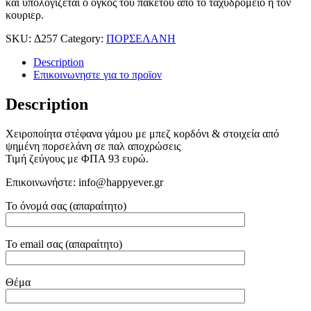
και υπολογιζεται ο ογκος του πακετου απο το ταχυδρομειο ή τον
κουριερ.
SKU:
Δ257
Category:
ΠΟΡΣΕΛΑΝΗ
Description
Επικοινωνηστε για το προϊoν
Description
Χειροποίητα στέφανα γάμου με μπεζ κορδόνι & στοιχεία από
ψημένη πορσελάνη σε παλ αποχρώσεις
Τιμή ζεύγους με ΦΠΑ 93 ευρώ.
Επικοινωνήστε: info@happyever.gr
Το όνομά σας (απαραίτητο)
Το email σας (απαραίτητο)
Θέμα