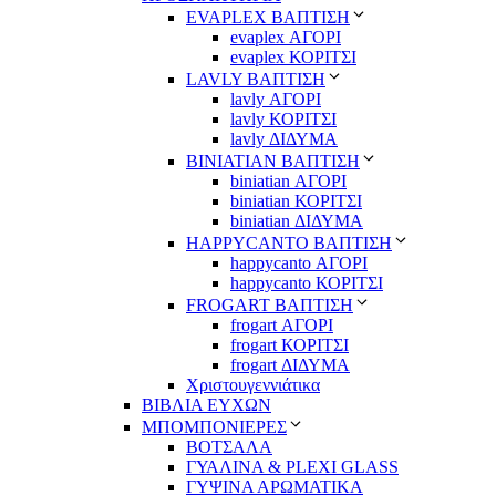
EVAPLEX ΒΑΠΤΙΣΗ
evaplex ΑΓΟΡΙ
evaplex ΚΟΡΙΤΣΙ
LAVLY ΒΑΠΤΙΣΗ
lavly ΑΓΟΡΙ
lavly ΚΟΡΙΤΣΙ
lavly ΔΙΔΥΜΑ
ΒΙΝΙΑΤΙΑΝ ΒΑΠΤΙΣΗ
biniatian ΑΓΟΡΙ
biniatian ΚΟΡΙΤΣΙ
biniatian ΔΙΔΥΜΑ
HAPPYCANTO ΒΑΠΤΙΣΗ
happycanto ΑΓΟΡΙ
happycanto ΚΟΡΙΤΣΙ
FROGART ΒΑΠΤΙΣΗ
frogart ΑΓΟΡΙ
frogart ΚΟΡΙΤΣΙ
frogart ΔΙΔΥΜΑ
Χριστουγεννιάτικα
ΒΙΒΛΙΑ ΕΥΧΩΝ
ΜΠΟΜΠΟΝΙΕΡΕΣ
ΒΟΤΣΑΛΑ
ΓΥΑΛΙΝΑ & PLEXI GLASS
ΓΥΨΙΝΑ ΑΡΩΜΑΤΙΚΑ