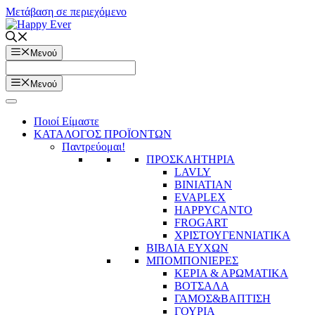
Μετάβαση σε περιεχόμενο
Μενού
Μενού
Ποιοί Είμαστε
ΚΑΤΑΛΟΓΟΣ ΠΡΟΪΟΝΤΩΝ
Παντρεύομαι!
ΠΡΟΣΚΛΗΤΗΡΙΑ
LAVLY
BINIATIAN
EVAPLEX
HAPPYCANTO
FROGART
ΧΡΙΣΤΟΥΓΕΝΝΙΑΤΙΚΑ
ΒΙΒΛΙΑ ΕΥΧΩΝ
ΜΠΟΜΠΟΝΙΕΡΕΣ
ΚΕΡΙΑ & ΑΡΩΜΑΤΙΚΑ
ΒΟΤΣΑΛΑ
ΓΑΜΟΣ&ΒΑΠΤΙΣΗ
ΓΟΥΡΙΑ