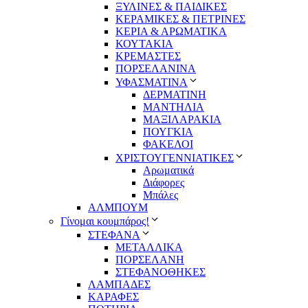
ΞΥΛΙΝΕΣ & ΠΑΙΔΙΚΕΣ
ΚΕΡΑΜΙΚΕΣ & ΠΕΤΡΙΝΕΣ
ΚΕΡΙΑ & ΑΡΩΜΑΤΙΚΑ
ΚΟΥΤΑΚΙΑ
ΚΡΕΜΑΣΤΕΣ
ΠΟΡΣΕΛΑΝΙΝΑ
ΥΦΑΣΜΑΤΙΝA
ΔΕΡΜΑΤΙΝΗ
ΜΑΝΤΗΛΙΑ
ΜΑΞΙΛΑΡΑΚΙΑ
ΠΟΥΓΚΙΑ
ΦΑΚΕΛΟΙ
ΧΡΙΣΤΟΥΓΕΝΝΙΑΤΙΚΕΣ
Αρωματικά
Διάφορες
Μπάλες
ΑΛΜΠΟΥΜ
Γίνομαι κουμπάρος!
ΣΤΕΦΑΝΑ
ΜΕΤΑΛΛΙΚΑ
ΠΟΡΣΕΛΑΝΗ
ΣΤΕΦΑΝΟΘΗΚΕΣ
ΛΑΜΠΑΔΕΣ
ΚΑΡΑΦΕΣ