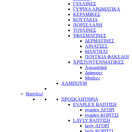
ΓΥΑΛΙΝΕΣ
ΓΥΨΙΝΑ ΑΡΩΜΑΤΙΚΑ
ΚΕΡΑΜΙΚΕΣ
ΚΟΥΤΑΚΙΑ
ΠΟΡΣΕΛΑΝΗ
ΤΟΥΛΙΝΕΣ
ΥΦΑΣΜΑΤΙΝΕΣ
ΔΕΡΜΑΤΙΝΕΣ
ΛΙΝΑΤΣΕΣ
ΜΑΝΤΗΛΙ
ΠΟΥΓΚΙΑ ΦΑΚΕΛΟΙ
ΧΡΙΣΤΟΥΓΕΝΝΙΑΤΙΚΕΣ
Αρωματικά
Διάφορες
Μπάλες
ΑΛΜΠΟΥΜ
Βαπτίζω!
ΠΡΟΣΚΛΗΤΗΡΙΑ
EVAPLEX ΒΑΠΤΙΣΗ
evaplex ΑΓΟΡΙ
evaplex ΚΟΡΙΤΣΙ
LAVLY ΒΑΠΤΙΣΗ
lavly ΑΓΟΡΙ
lavly ΚΟΡΙΤΣΙ