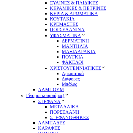
ΞΥΛΙΝΕΣ & ΠΑΙΔΙΚΕΣ
ΚΕΡΑΜΙΚΕΣ & ΠΕΤΡΙΝΕΣ
ΚΕΡΙΑ & ΑΡΩΜΑΤΙΚΑ
ΚΟΥΤΑΚΙΑ
ΚΡΕΜΑΣΤΕΣ
ΠΟΡΣΕΛΑΝΙΝΑ
ΥΦΑΣΜΑΤΙΝA
ΔΕΡΜΑΤΙΝΗ
ΜΑΝΤΗΛΙΑ
ΜΑΞΙΛΑΡΑΚΙΑ
ΠΟΥΓΚΙΑ
ΦΑΚΕΛΟΙ
ΧΡΙΣΤΟΥΓΕΝΝΙΑΤΙΚΕΣ
Αρωματικά
Διάφορες
Μπάλες
ΑΛΜΠΟΥΜ
Γίνομαι κουμπάρος!
ΣΤΕΦΑΝΑ
ΜΕΤΑΛΛΙΚΑ
ΠΟΡΣΕΛΑΝΗ
ΣΤΕΦΑΝΟΘΗΚΕΣ
ΛΑΜΠΑΔΕΣ
ΚΑΡΑΦΕΣ