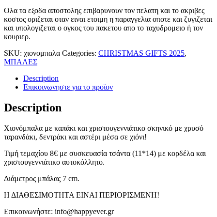
Ολα τα εξοδα αποστολης επιβαρυνουν τον πελατη και το ακριβες
κοστος οριζεται οταν ειναι ετοιμη η παραγγελια οποτε και ζυγιζεται
και υπολογιζεται ο ογκος του πακετου απο το ταχυδρομειο ή τον
κουριερ.
SKU:
χιονομπαλα
Categories:
CHRISTMAS GIFTS 2025
,
ΜΠΑΛΕΣ
Description
Επικοινωνηστε για το προϊoν
Description
Χιονόμπαλα με καπάκι και χριστουγεννιάτικο σκηνικό με χρυσό
ταρανδάκι, δεντράκι και αστέρι μέσα σε χιόνι!
Τιμή τεμαχίου 8€ με συσκευασία τσάντα (11*14) με κορδέλα και
χριστουγεννιάτικο αυτοκόλλητο.
Διάμετρος μπάλας 7 cm.
Η ΔΙΑΘΕΣΙΜΟΤΗΤΑ ΕΙΝΑΙ ΠΕΡΙΟΡΙΣΜΕΝΗ!
Επικοινωνήστε: info@happyever.gr