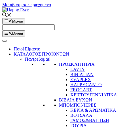
Μετάβαση σε περιεχόμενο
Μενού
Μενού
Ποιοί Είμαστε
ΚΑΤΑΛΟΓΟΣ ΠΡΟΪΟΝΤΩΝ
Παντρεύομαι!
ΠΡΟΣΚΛΗΤΗΡΙΑ
LAVLY
BINIATIAN
EVAPLEX
HAPPYCANTO
FROGART
ΧΡΙΣΤΟΥΓΕΝΝΙΑΤΙΚΑ
ΒΙΒΛΙΑ ΕΥΧΩΝ
ΜΠΟΜΠΟΝΙΕΡΕΣ
ΚΕΡΙΑ & ΑΡΩΜΑΤΙΚΑ
ΒΟΤΣΑΛΑ
ΓΑΜΟΣ&ΒΑΠΤΙΣΗ
ΓΟΥΡΙΑ