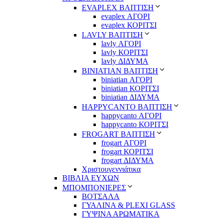
EVAPLEX ΒΑΠΤΙΣΗ
evaplex ΑΓΟΡΙ
evaplex ΚΟΡΙΤΣΙ
LAVLY ΒΑΠΤΙΣΗ
lavly ΑΓΟΡΙ
lavly ΚΟΡΙΤΣΙ
lavly ΔΙΔΥΜΑ
ΒΙΝΙΑΤΙΑΝ ΒΑΠΤΙΣΗ
biniatian ΑΓΟΡΙ
biniatian ΚΟΡΙΤΣΙ
biniatian ΔΙΔΥΜΑ
HAPPYCANTO ΒΑΠΤΙΣΗ
happycanto ΑΓΟΡΙ
happycanto ΚΟΡΙΤΣΙ
FROGART ΒΑΠΤΙΣΗ
frogart ΑΓΟΡΙ
frogart ΚΟΡΙΤΣΙ
frogart ΔΙΔΥΜΑ
Χριστουγεννιάτικα
ΒΙΒΛΙΑ ΕΥΧΩΝ
ΜΠΟΜΠΟΝΙΕΡΕΣ
ΒΟΤΣΑΛΑ
ΓΥΑΛΙΝΑ & PLEXI GLASS
ΓΥΨΙΝΑ ΑΡΩΜΑΤΙΚΑ