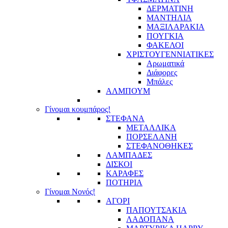
ΔΕΡΜΑΤΙΝΗ
ΜΑΝΤΗΛΙΑ
ΜΑΞΙΛΑΡΑΚΙΑ
ΠΟΥΓΚΙΑ
ΦΑΚΕΛΟΙ
ΧΡΙΣΤΟΥΓΕΝΝΙΑΤΙΚΕΣ
Αρωματικά
Διάφορες
Μπάλες
ΑΛΜΠΟΥΜ
Γίνομαι κουμπάρος!
ΣΤΕΦΑΝΑ
ΜΕΤΑΛΛΙΚΑ
ΠΟΡΣΕΛΑΝΗ
ΣΤΕΦΑΝΟΘΗΚΕΣ
ΛΑΜΠΑΔΕΣ
ΔΙΣΚΟΙ
ΚΑΡΑΦΕΣ
ΠΟΤΗΡΙΑ
Γίνομαι Νονός!
ΑΓΟΡΙ
ΠΑΠΟΥΤΣΑΚΙΑ
ΛΑΔΟΠΑΝΑ