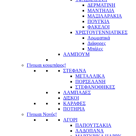
ΔΕΡΜΑΤΙΝΗ
ΜΑΝΤΗΛΙΑ
ΜΑΞΙΛΑΡΑΚΙΑ
ΠΟΥΓΚΙΑ
ΦΑΚΕΛΟΙ
ΧΡΙΣΤΟΥΓΕΝΝΙΑΤΙΚΕΣ
Αρωματικά
Διάφορες
Μπάλες
ΑΛΜΠΟΥΜ
Γίνομαι κουμπάρος!
ΣΤΕΦΑΝΑ
ΜΕΤΑΛΛΙΚΑ
ΠΟΡΣΕΛΑΝΗ
ΣΤΕΦΑΝΟΘΗΚΕΣ
ΛΑΜΠΑΔΕΣ
ΔΙΣΚΟΙ
ΚΑΡΑΦΕΣ
ΠΟΤΗΡΙΑ
Γίνομαι Νονός!
ΑΓΟΡΙ
ΠΑΠΟΥΤΣΑΚΙΑ
ΛΑΔΟΠΑΝΑ