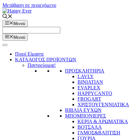
Μετάβαση σε περιεχόμενο
Μενού
Μενού
Ποιοί Είμαστε
ΚΑΤΑΛΟΓΟΣ ΠΡΟΪΟΝΤΩΝ
Παντρεύομαι!
ΠΡΟΣΚΛΗΤΗΡΙΑ
LAVLY
BINIATIAN
EVAPLEX
HAPPYCANTO
FROGART
ΧΡΙΣΤΟΥΓΕΝΝΙΑΤΙΚΑ
ΒΙΒΛΙΑ ΕΥΧΩΝ
ΜΠΟΜΠΟΝΙΕΡΕΣ
ΚΕΡΙΑ & ΑΡΩΜΑΤΙΚΑ
ΒΟΤΣΑΛΑ
ΓΑΜΟΣ&ΒΑΠΤΙΣΗ
ΓΟΥΡΙΑ