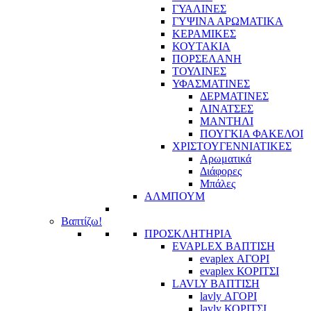
ΓΥΑΛΙΝΕΣ
ΓΥΨΙΝΑ ΑΡΩΜΑΤΙΚΑ
ΚΕΡΑΜΙΚΕΣ
ΚΟΥΤΑΚΙΑ
ΠΟΡΣΕΛΑΝΗ
ΤΟΥΛΙΝΕΣ
ΥΦΑΣΜΑΤΙΝΕΣ
ΔΕΡΜΑΤΙΝΕΣ
ΛΙΝΑΤΣΕΣ
ΜΑΝΤΗΛΙ
ΠΟΥΓΚΙΑ ΦΑΚΕΛΟΙ
ΧΡΙΣΤΟΥΓΕΝΝΙΑΤΙΚΕΣ
Αρωματικά
Διάφορες
Μπάλες
ΑΛΜΠΟΥΜ
Βαπτίζω!
ΠΡΟΣΚΛΗΤΗΡΙΑ
EVAPLEX ΒΑΠΤΙΣΗ
evaplex ΑΓΟΡΙ
evaplex ΚΟΡΙΤΣΙ
LAVLY ΒΑΠΤΙΣΗ
lavly ΑΓΟΡΙ
lavly ΚΟΡΙΤΣΙ